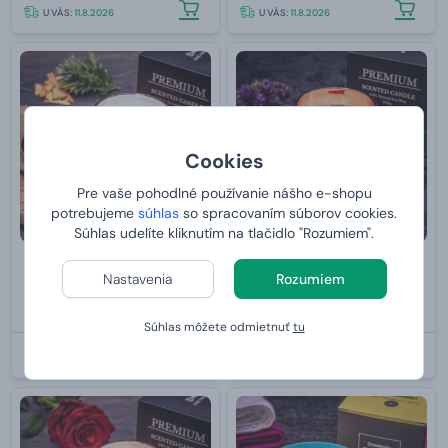
U VÁS:
11.8.2026
U VÁS:
11.8.2026
Cookies
Pre vaše pohodlné používanie nášho e-shopu
potrebujeme
súhlas
so spracovaním súborov cookies.
Súhlas udelíte kliknutím na tlačidlo "Rozumiem".
Sviečka so zlatým viečkom -
Sviečka s rosegold viečkom -
Nastavenia
Rozumiem
Amber & Oud 200 g
Levanduľa & Vanilka 200 g
od
15,
od
15,
99 €
99 €
Súhlas môžete odmietnuť
tu
U VÁS:
11.8.2026
U VÁS:
11.8.2026