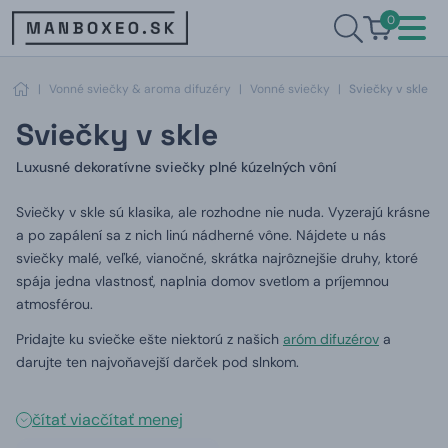
0
|
Vonné sviečky & aroma difuzéry
|
Vonné sviečky
|
Sviečky v skle
Sviečky v skle
Luxusné dekoratívne sviečky plné kúzelných vôní
Sviečky v skle sú klasika, ale rozhodne nie nuda.
Vyzerajú krásne
a po zapálení sa z nich linú nádherné vône.
Nájdete u nás
sviečky malé, veľké, vianočné, skrátka najrôznejšie druhy, ktoré
spája jedna vlastnosť, naplnia domov svetlom a príjemnou
atmosférou.
Pridajte ku sviečke ešte niektorú z našich
aróm difuzérov
a
darujte ten najvoňavejší darček pod slnkom.
čítať viac
čítať menej