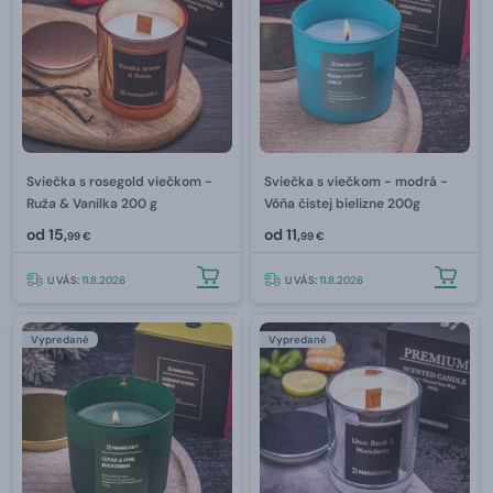
Sviečka s rosegold viečkom -
Sviečka s viečkom - modrá -
Ruža & Vanilka 200 g
Vôňa čistej bielizne 200g
od
15,
od
11,
99 €
99 €
U VÁS:
11.8.2026
U VÁS:
11.8.2026
Vypredané
Vypredané