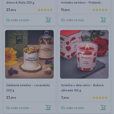
drevo & Ruža 220 g
hrnčeku na kávu - Pražená
káva 230 g
27,
11,
99 €
99 €
U VÁS:
11.8.2026
U VÁS:
11.8.2026
Zdobená sviečka - Levanduľa
Sviečka v skle retro - Ružová
220 g
záhrada 130 g
27,
7,
99 €
99 €
U VÁS:
11.8.2026
U VÁS:
11.8.2026