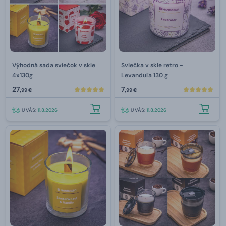
Výhodná sada sviečok v skle
Sviečka v skle retro -
4x130g
Levanduľa 130 g
27,
7,
99 €
99 €
U VÁS:
11.8.2026
U VÁS:
11.8.2026