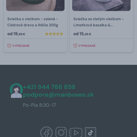
Sviečka s viečkom - zelená -
Sviečka so zlatým viečkom -
Cédrové drevo a ihličie 200g
Limetková bazalka &
Mandarínka 200 g
od
19,
od
15,
99 €
99 €
VYPREDANÉ
VYPREDANÉ
+421 944 766 858
podpora@manboxeo.sk
Po-Pia 8:30-17