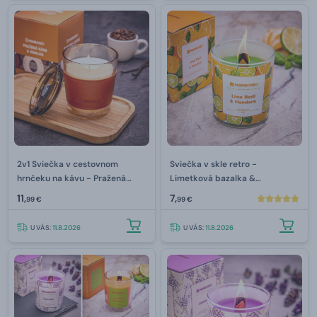
2v1 Sviečka v cestovnom
Sviečka v skle retro -
hrnčeku na kávu - Pražená
Limetková bazalka &
káva & Vanilka 230 g
Mandarínka 130 g
11,
7,
99 €
99 €
U VÁS:
11.8.2026
U VÁS:
11.8.2026