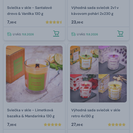
Sviečka v skle - Santalové
Výhodná sada sviečok 2v1 v
drevo & Vanilka 130 g
kávovom pohári 2x230 g
7,
23,
99 €
99 €
U VÁS:
11.8.2026
U VÁS:
11.8.2026
Sviečka v skle - Limetková
Výhodná sada sviečok v skle
bazalka & Mandarínka 130 g
retro 4x130 g
7,
27,
99 €
99 €