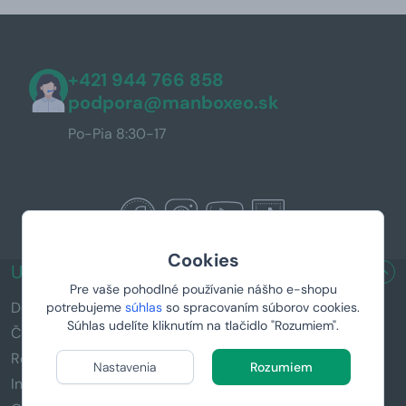
+421 944 766 858
podpora@manboxeo.sk
Po-Pia 8:30-17
Cookies
UŽITOČNÉ ODKAZY
Pre vaše pohodlné používanie nášho e-shopu
Doručenie a platba
potrebujeme
súhlas
so spracovaním súborov cookies.
Súhlas udelíte kliknutím na tlačidlo "Rozumiem".
Časté otázky (FAQ)
Reklamácia a vrátenie tovaru
Nastavenia
Rozumiem
Informácie k darčekom