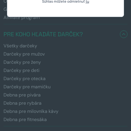
Obchodné podmienky
Súhlas môžete odmietnuť
tu
GDPR
Affiliate program
PRE KOHO HĽADÁTE DARČEK?
Všetky darčeky
Darčeky pre mužov
Darčeky pre ženy
Darčeky pre deti
Darčeky pre otecka
Darčeky pre mamičku
Debna pre pivára
Debna pre rybára
Debna pre milovníka kávy
Debna pre fitnesáka