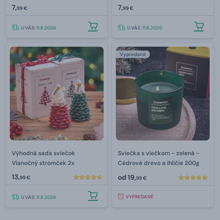
7,
7,
99 €
99 €
U VÁS:
11.8.2026
U VÁS:
11.8.2026
Vypredané
Výhodná sada sviečok
Sviečka s viečkom - zelená -
Vianočný stromček 2x
Cédrové drevo a ihličie 200g
13,
od
19,
99 €
99 €
VYPREDANÉ
U VÁS:
11.8.2026