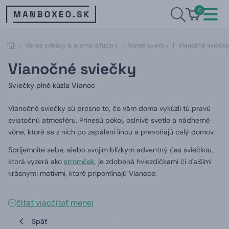
0
|
Vonné sviečky & aroma difuzéry
|
Vonné sviečky
|
Vianočné sviečky
Vianočné sviečky
Sviečky plné kúzla Vianoc
Vianočné sviečky sú presne to, čo vám doma vykúzli tú pravú
sviatočnú atmosféru.
Prinesú pokoj, oslnivé svetlo a nádherné
vône, ktoré sa z nich po zapálení línou a prevoňajú celý domov.
Spríjemnite sebe, alebo svojim blízkym adventný čas sviečkou,
ktorá vyzerá ako
stromček
, je zdobená hviezdičkami či ďalšími
krásnymi motívmi, ktoré pripomínajú Vianoce.
čítať viac
čítať menej
Späť