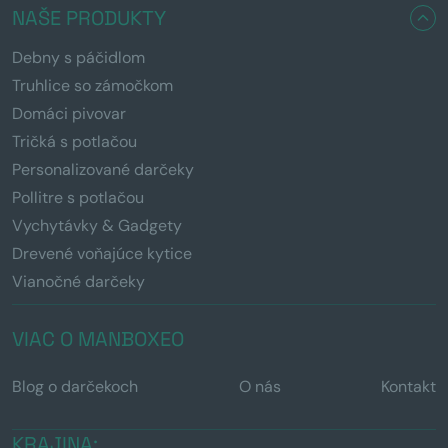
NAŠE PRODUKTY
Debny s páčidlom
Truhlice so zámočkom
Domáci pivovar
Tričká s potlačou
Personalizované darčeky
Pollitre s potlačou
Vychytávky & Gadgety
Drevené voňajúce kytice
Vianočné darčeky
VIAC O MANBOXEO
Blog o darčekoch
O nás
Kontakt
KRAJINA: