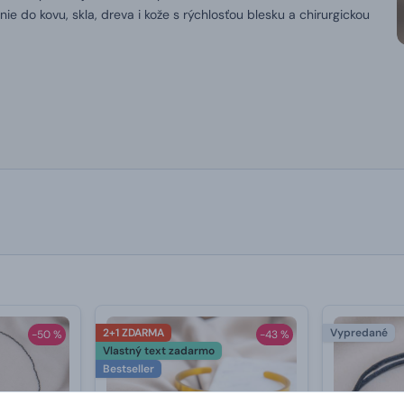
nie do kovu, skla, dreva i kože s rýchlosťou blesku a chirurgickou
2+1 ZDARMA
Vypredané
-50 %
-43 %
Vlastný text zadarmo
Bestseller