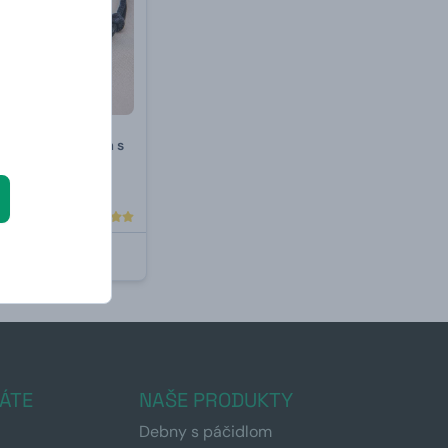
amok s príveskom s
extom
NÉ
ÁTE
NAŠE PRODUKTY
Debny s páčidlom