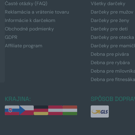
Časté otázky (FAQ)
Všetky darčeky
Reklamácia a vrátenie tovaru
Darčeky pre mužov
Informácie k darčekom
Darčeky pre ženy
Obchodné podmienky
Darčeky pre deti
GDPR
Darčeky pre otecka
Affiliate program
Darčeky pre mamič
Debna pre pivára
Debna pre rybára
Debna pre milovník
Debna pre fitnesák
KRAJINA:
SPÔSOB DOPRA