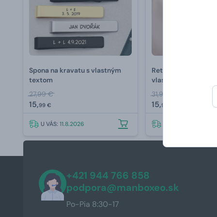
Spona na kravatu s vlastným
Retiazka s vojensko
textom
vlastným textom
27,99 €
31,99 €
15,
15,
99 €
99 €
U VÁS:
11.8.2026
U VÁS:
11.8.2026
+421 944 766 858
podpora@manboxeo.sk
Po-Pia 8:30-17