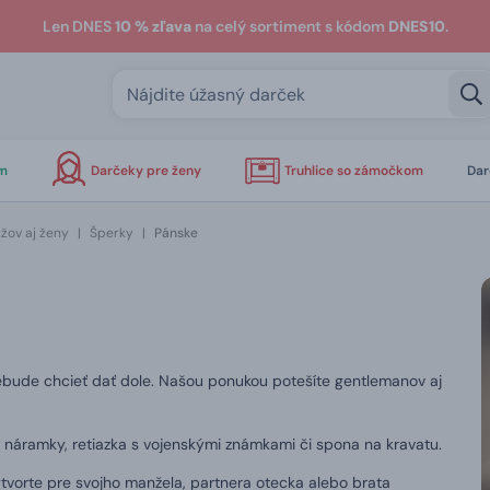
Len DNES
10 % zľava
na celý sortiment s kódom
DNES10
.
om
Darčeky pre ženy
Truhlice so zámočkom
Dar
žov aj ženy
|
Šperky
|
Pánske
bude chcieť dať dole. Našou ponukou potešíte gentlemanov aj
 náramky, retiazka s vojenskými známkami či spona na kravatu.
orte pre svojho manžela, partnera otecka alebo brata