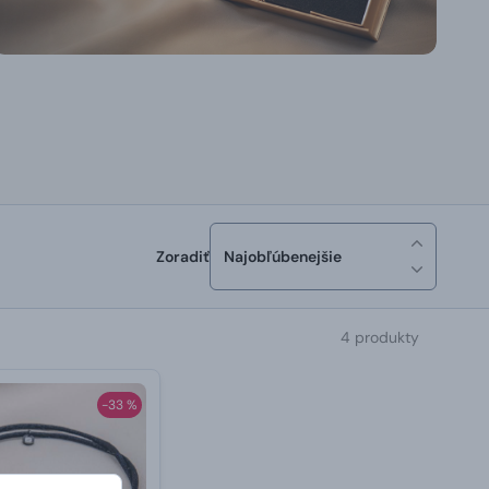
Zoradiť
Najobľúbenejšie
4 produkty
-33 %