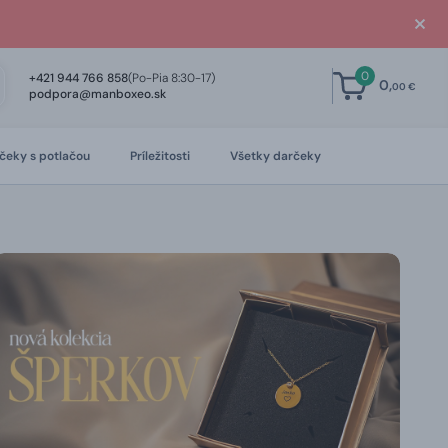
0
+421 944 766 858
(Po-Pia 8:30-17)
0,
00 €
podpora@manboxeo.sk
čeky s potlačou
Príležitosti
Všetky darčeky