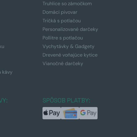
Truhlice so zámočkom
Domáci pivovar
Tričká s potlačou
Personalizované darčeky
Pollitre s potlačou
ku
Vychytávky & Gadgety
Drevené voňajúce kytice
Vianočné darčeky
a kávy
a
VY:
SPÔSOB PLATBY: