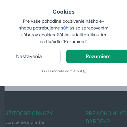
Cookies
Pre vaše pohodlné používanie nášho e-
shopu potrebujeme
súhlas
so spracovaním
súborov cookies. Súhlas udelíte kliknutím
u známkou s
Bangle náramok s vlastným
Pánsky nár
na tlačidlo "Rozumiem".
textom
vlastným t
23,99 €
27,99 €
Nastavenia
Rozumiem
15,
15,
99 €
99 €
Súhlas môžete odmietnuť
tu
U VÁS:
11.8.2026
VYPREDA
UŽITOČNÉ ODKAZY
PRE KOHO HĽAD
DARČEK?
Doručenie a platba