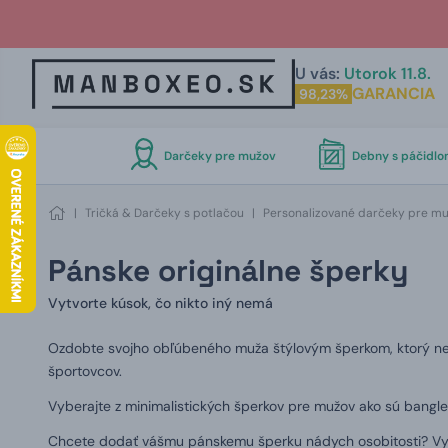
U vás:
Utorok 11.8.
GARANCIA
98,23%
Darčeky pre mužov
Debny s páčidl
|
Tričká & Darčeky s potlačou
|
Personalizované darčeky pre mu
Pánske originálne šperky
Vytvorte kúsok, čo nikto iný nemá
Ozdobte svojho obľúbeného muža štýlovým šperkom, ktorý ne
športovcov.
Vyberajte z minimalistických šperkov pre mužov ako sú bangle
Chcete dodať vášmu pánskemu šperku nádych osobitosti? Vytv