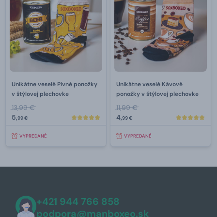
Unikátne veselé Pivné ponožky
Unikátne veselé Kávové
v štýlovej plechovke
ponožky v štýlovej plechovke
13,99 €
11,99 €
5,
4,
99 €
99 €
VYPREDANÉ
VYPREDANÉ
+421 944 766 858
podpora@manboxeo.sk