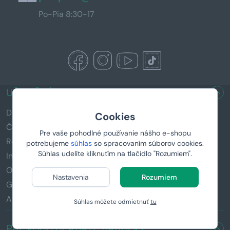
Po-Pia 8:30-17
UŽITOČNÉ ODKAZY
Doručenie a platba
Cookies
Časté otázky (FAQ)
Pre vaše pohodlné používanie nášho e-shopu
Reklamácia a vrátenie tovaru
potrebujeme
súhlas
so spracovaním súborov cookies.
Súhlas udelíte kliknutím na tlačidlo "Rozumiem".
Informácie k darčekom
Obchodné podmienky
Nastavenia
Rozumiem
GDPR
Affiliate program
Súhlas môžete odmietnuť
tu
PRE KOHO HĽADÁTE DARČEK?