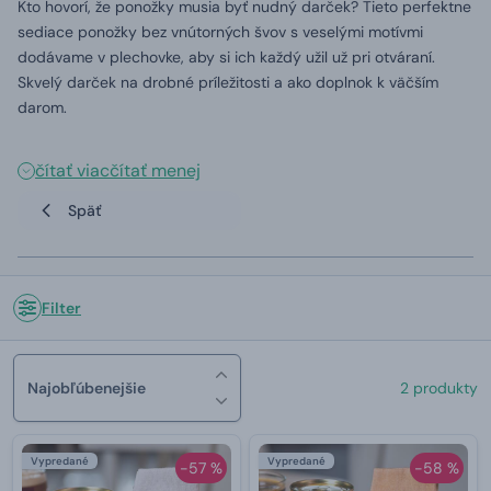
Kto hovorí, že ponožky musia byť nudný darček? Tieto perfektne
sediace ponožky bez vnútorných švov s veselými motívmi
dodávame v plechovke, aby si ich každý užil už pri otváraní.
Skvelý darček na drobné príležitosti a ako doplnok k väčším
darom.
čítať viac
čítať menej
Späť
Filter
Najobľúbenejšie
2 produkty
Vypredané
Vypredané
-57 %
-58 %