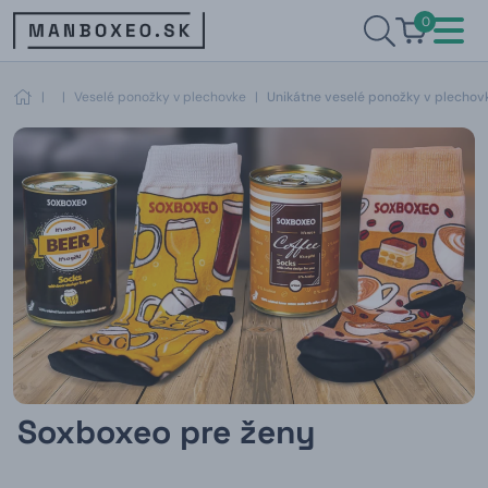
0
|
|
Veselé ponožky v plechovke
|
Unikátne veselé ponožky v plechov
Soxboxeo pre ženy