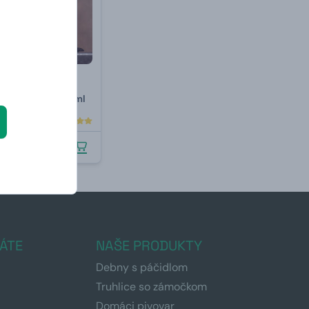
karafa z českého
usný alkohol 800 ml
.8.2026
ÁTE
NAŠE PRODUKTY
Debny s páčidlom
Truhlice so zámočkom
Domáci pivovar