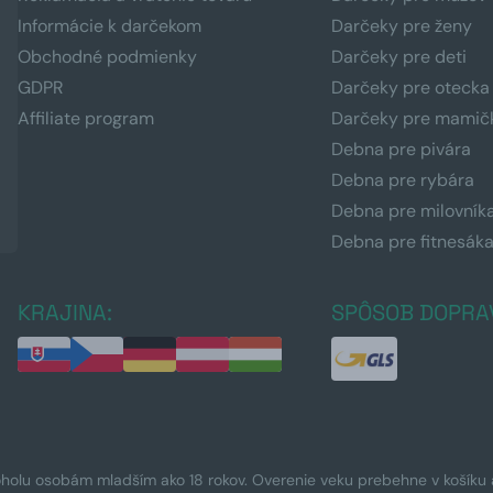
Informácie k darčekom
Darčeky pre ženy
Obchodné podmienky
Darčeky pre deti
GDPR
Darčeky pre otecka
Affiliate program
Darčeky pre mamič
Debna pre pivára
Debna pre rybára
Debna pre milovník
Debna pre fitnesák
KRAJINA:
SPÔSOB DOPRA
oholu osobám mladším ako 18 rokov. Overenie veku prebehne v košíku a 