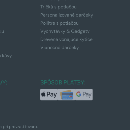
Tričká s potlačou
Personalizované darčeky
Pollitre s potlačou
ku
Vychytávky & Gadgety
Drevené voňajúce kytice
Vianočné darčeky
a kávy
a
VY:
SPÔSOB PLATBY:
pri prevzatí tovaru.