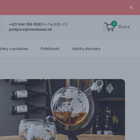
0
+421 944 766 858
(Po-Pia 8:30-17)
0,
00 €
podpora@manboxeo.sk
čeky s potlačou
Príležitosti
Všetky darčeky