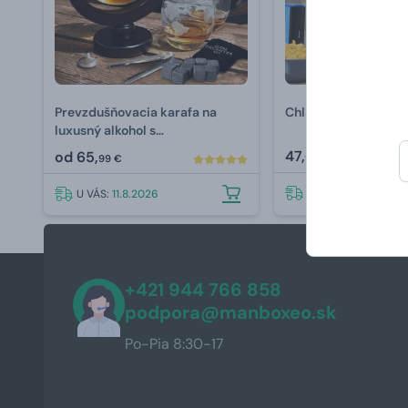
Prevzdušňovacia karafa na
Chladiaci domáci v
luxusný alkohol s
príslušenstvom 850 ml
47,
od
65,
99 €
99 €
U VÁS:
11.8.2026
U VÁS:
11.8.2026
+421 944 766 858
podpora@manboxeo.sk
Po-Pia 8:30-17