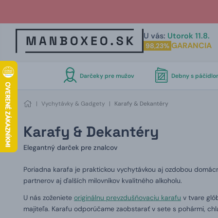
U vás:
Utorok 11.8.
GARANCIA
98,23%
Darčeky pre mužov
Debny s páčidl
|
Vychytávky & Gadgety
|
Karafy & Dekantéry
Karafy & Dekantéry
Elegantný darček pre znalcov
Poriadna karafa je praktickou vychytávkou aj ozdobou domác
partnerov aj ďalších milovníkov kvalitného alkoholu.
U nás zoženiete
originálnu prevzdušňovaciu karafu
v tvare gló
majiteľa. Karafu odporúčame zaobstarať v sete s pohármi, ch