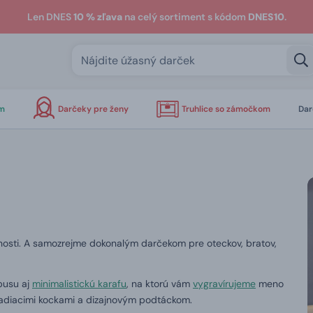
Len DNES
10 % zľava
na celý sortiment s kódom
DNES10
.
om
Darčeky pre ženy
Truhlice so zámočkom
Dar
nosti. A samozrejme dokonalým darčekom pre oteckov, bratov,
busu aj
minimalistickú karafu
, na ktorú vám
vygravírujeme
meno
ladiacimi kockami a dizajnovým podtáckom.