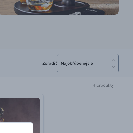
Zoradiť
Najobľúbenejšie
4 produkty