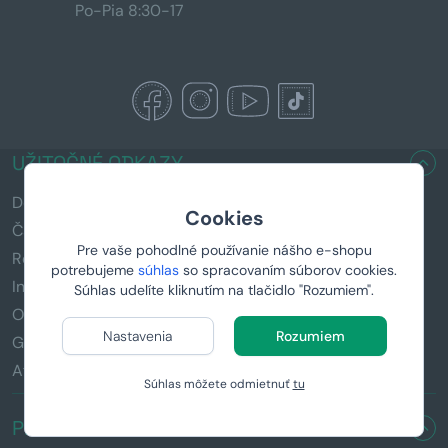
Po-Pia 8:30-17
UŽITOČNÉ ODKAZY
Doručenie a platba
Cookies
Časté otázky (FAQ)
Pre vaše pohodlné používanie nášho e-shopu
Reklamácia a vrátenie tovaru
potrebujeme
súhlas
so spracovaním súborov cookies.
Informácie k darčekom
Súhlas udelíte kliknutím na tlačidlo "Rozumiem".
Obchodné podmienky
Nastavenia
Rozumiem
GDPR
Affiliate program
Súhlas môžete odmietnuť
tu
PRE KOHO HĽADÁTE DARČEK?