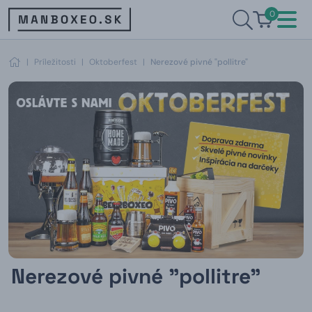
0
|
Príležitosti
|
Oktoberfest
|
Nerezové pivné "pollitre"
Nerezové pivné "pollitre"