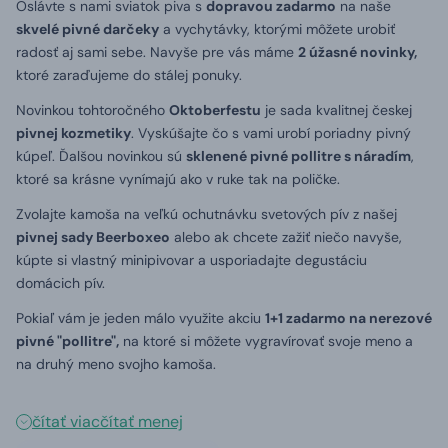
Oslávte s nami sviatok piva s
dopravou zadarmo
na naše
skvelé pivné darčeky
a vychytávky, ktorými môžete urobiť
radosť aj sami sebe. Navyše pre vás máme
2 úžasné novinky,
ktoré zaraďujeme do stálej ponuky.
Novinkou tohtoročného
Oktoberfestu
je sada kvalitnej českej
pivnej kozmetiky
. Vyskúšajte čo s vami urobí poriadny pivný
kúpeľ. Ďalšou novinkou sú
sklenené pivné pollitre s náradím
,
ktoré sa krásne vynímajú ako v ruke tak na poličke.
Zvolajte kamoša na veľkú ochutnávku svetových pív z našej
pivnej sady Beerboxeo
alebo ak chcete zažiť niečo navyše,
kúpte si vlastný minipivovar a usporiadajte degustáciu
domácich pív.
Pokiaľ vám je jeden málo využite akciu
1+1 zadarmo na nerezové
pivné "pollitre",
na ktoré si môžete vygravírovať svoje meno a
na druhý meno svojho kamoša.
čítať viac
čítať menej