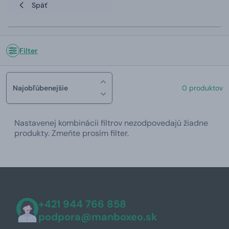
Späť
Filter
Najobľúbenejšie
0 produktov
Nastavenej kombinácii filtrov nezodpovedajú žiadne
produkty. Zmeňte prosím filter.
+421 944 766 858
podpora@manboxeo.sk