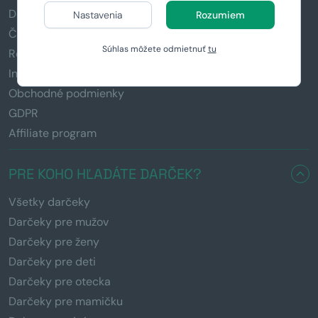
Doručenie a platba
Nastavenia
Rozumiem
Časté otázky (FAQ)
Súhlas môžete odmietnuť
tu
Reklamácia a vrátenie tovaru
Informácie k darčekom
Obchodné podmienky
GDPR
Affiliate program
PRE KOHO HĽADÁTE DARČEK?
Všetky darčeky
Darčeky pre mužov
Darčeky pre ženy
Darčeky pre deti
Darčeky pre otecka
Darčeky pre mamičku