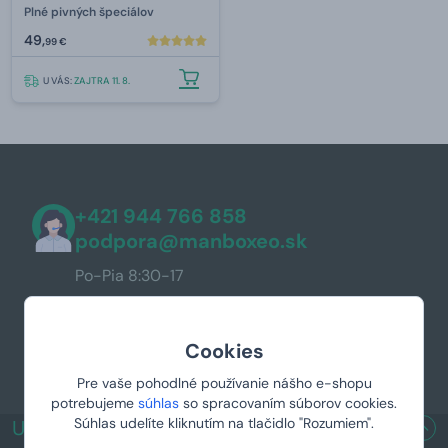
Plné pivných špeciálov
49,
99 €
U VÁS:
ZAJTRA 11. 8.
+421 944 766 858
podpora@manboxeo.sk
Po-Pia 8:30-17
Cookies
Pre vaše pohodlné používanie nášho e-shopu
potrebujeme
súhlas
so spracovaním súborov cookies.
Súhlas udelíte kliknutím na tlačidlo "Rozumiem".
UŽITOČNÉ ODKAZY