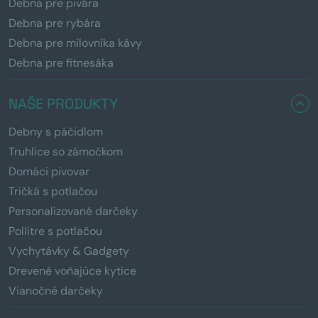
Debna pre pivára
Debna pre rybára
Debna pre milovníka kávy
Debna pre fitnesáka
NAŠE PRODUKTY
Debny s páčidlom
Truhlice so zámočkom
Domáci pivovar
Tričká s potlačou
Personalizované darčeky
Pollitre s potlačou
Vychytávky & Gadgety
Drevené voňajúce kytice
Vianočné darčeky