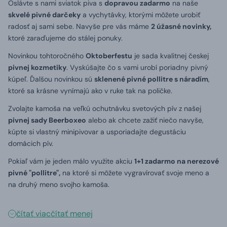
Oslávte s nami sviatok piva s
dopravou zadarmo
na naše
skvelé pivné darčeky
a vychytávky, ktorými môžete urobiť
radosť aj sami sebe. Navyše pre vás máme
2 úžasné novinky,
ktoré zaraďujeme do stálej ponuky.
Novinkou tohtoročného
Oktoberfestu
je sada kvalitnej českej
pivnej kozmetiky
. Vyskúšajte čo s vami urobí poriadny pivný
kúpeľ. Ďalšou novinkou sú
sklenené pivné pollitre s náradím
,
ktoré sa krásne vynímajú ako v ruke tak na poličke.
Zvolajte kamoša na veľkú ochutnávku svetových pív z našej
pivnej sady Beerboxeo
alebo ak chcete zažiť niečo navyše,
kúpte si vlastný minipivovar a usporiadajte degustáciu
domácich pív.
Pokiaľ vám je jeden málo využite akciu
1+1 zadarmo na nerezové
pivné "pollitre",
na ktoré si môžete vygravírovať svoje meno a
na druhý meno svojho kamoša.
čítať viac
čítať menej