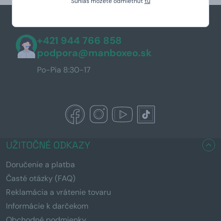
Súhlas môžete odmietnuť
tu
+421 944 766 858
podpora@manboxeo.sk
Po-Pia 8:30-17
UŽITOČNÉ ODKAZY
Doručenie a platba
Časté otázky (FAQ)
Reklamácia a vrátenie tovaru
Informácie k darčekom
Obchodné podmienky