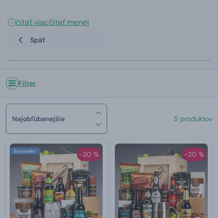
čítať viac
čítať menej
Späť
Filter
Najobľúbenejšie
5 produktov
Bestseller
-20 %
-20 %