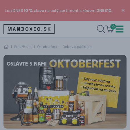
Len DNES
10 % zľava
na celý sortiment s kódom
DNES10
.
0
|
Príležitosti
|
Oktoberfest
|
Debny s páčidlom