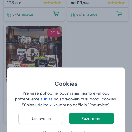
103,
od
119,
99 €
99 €
U VÁS:
11.8.2026
U VÁS:
11.8.2026
-20 %
Cookies
Debna KPZ s PIVOVAROM
Pre vaše pohodlné používanie nášho e-shopu
109,99 €
potrebujeme
súhlas
so spracovaním súborov cookies.
od
87,
Súhlas udelíte kliknutím na tlačidlo "Rozumiem".
99 €
U VÁS:
11.8.2026
Nastavenia
Rozumiem