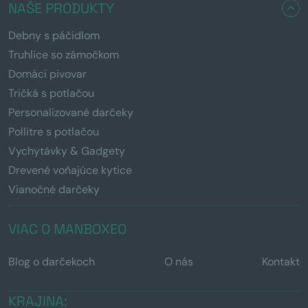
NAŠE PRODUKTY
Debny s páčidlom
Truhlice so zámočkom
Domáci pivovar
Tričká s potlačou
Personalizované darčeky
Pollitre s potlačou
Vychytávky & Gadgety
Drevené voňajúce kytice
Vianočné darčeky
VIAC O MANBOXEO
Blog o darčekoch
O nás
Kontakt
KRAJINA: