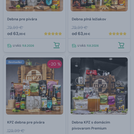
Debna pre pivára
Debna plná ležiakov
79,99 €
79,99 €
od
63,
od
63,
99 €
99 €
U VÁS:
11.8.2026
U VÁS:
11.8.2026
Bestseller
-20 %
KPZ debna pre pivára
Debna KPZ s domácim
pivovarom Premium
129,99 €