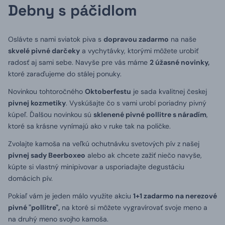
Debny s páčidlom
Oslávte s nami sviatok piva s
dopravou zadarmo
na naše
skvelé pivné darčeky
a vychytávky, ktorými môžete urobiť
radosť aj sami sebe. Navyše pre vás máme
2 úžasné novinky,
ktoré zaraďujeme do stálej ponuky.
Novinkou tohtoročného
Oktoberfestu
je sada kvalitnej českej
pivnej kozmetiky
. Vyskúšajte čo s vami urobí poriadny pivný
kúpeľ. Ďalšou novinkou sú
sklenené pivné pollitre s náradím
,
ktoré sa krásne vynímajú ako v ruke tak na poličke.
Zvolajte kamoša na veľkú ochutnávku svetových pív z našej
pivnej sady Beerboxeo
alebo ak chcete zažiť niečo navyše,
kúpte si vlastný minipivovar a usporiadajte degustáciu
domácich pív.
Pokiaľ vám je jeden málo využite akciu
1+1 zadarmo na nerezové
pivné "pollitre",
na ktoré si môžete vygravírovať svoje meno a
na druhý meno svojho kamoša.