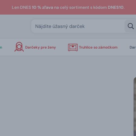
Len DNES
10 % zľava
na celý sortiment s kódom
DNES10
.
om
Darčeky pre ženy
Truhlice so zámočkom
Dar