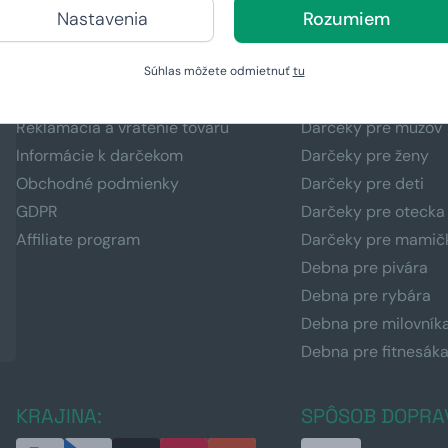
Nastavenia
Rozumiem
UŽITOČNÉ ODKAZY
PRE KOHO HĽAD
DARČEK?
Doručenie a platba
Súhlas môžete odmietnuť
tu
Časté otázky (FAQ)
Všetky darčeky
Reklamácia a vrátenie tovaru
Darčeky pre mužov
Informácie k darčekom
Darčeky pre ženy
Obchodné podmienky
Darčeky pre deti
GDPR
Darčeky pre otecka
Affiliate program
Darčeky pre mamič
Debna pre pivára
Debna pre rybára
Debna pre milovník
Debna pre fitnesák
KRAJINA:
SPÔSOB DOPRA