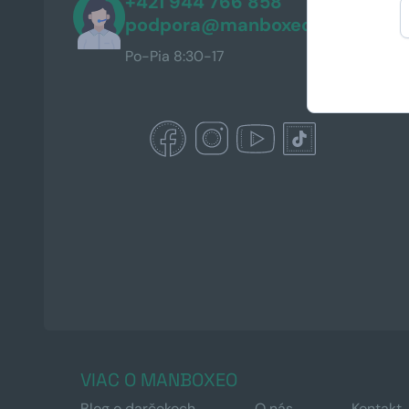
+421 944 766 858
podpora@manboxeo.sk
Po-Pia 8:30-17
VIAC O MANBOXEO
Blog o darčekoch
O nás
Kontakt