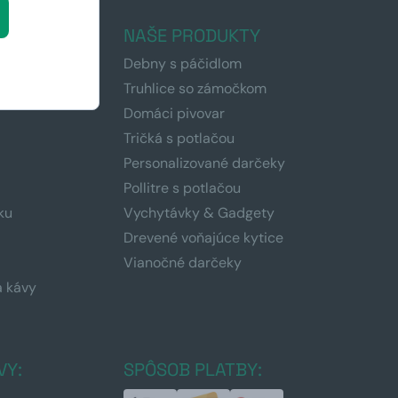
ÁTE
NAŠE PRODUKTY
Debny s páčidlom
Truhlice so zámočkom
Domáci pivovar
Tričká s potlačou
Personalizované darčeky
Pollitre s potlačou
ku
Vychytávky & Gadgety
Drevené voňajúce kytice
Vianočné darčeky
a kávy
a
VY:
SPÔSOB PLATBY: