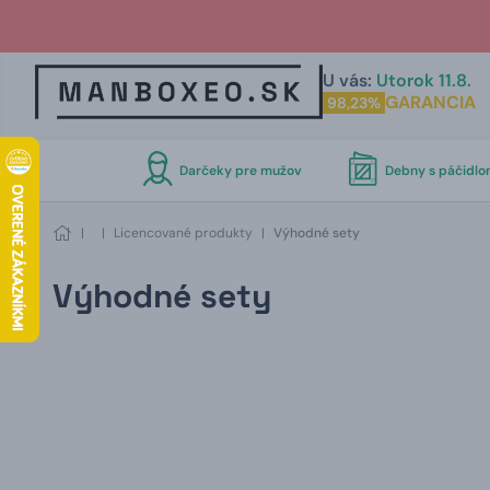
U vás:
Utorok 11.8.
GARANCIA
98,23%
Darčeky pre mužov
Debny s páčidl
|
|
Licencované produkty
|
Výhodné sety
Výhodné sety