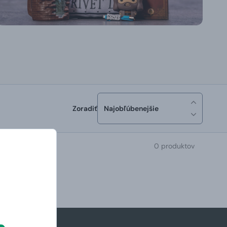
Zoradiť
Najobľúbenejšie
0 produktov