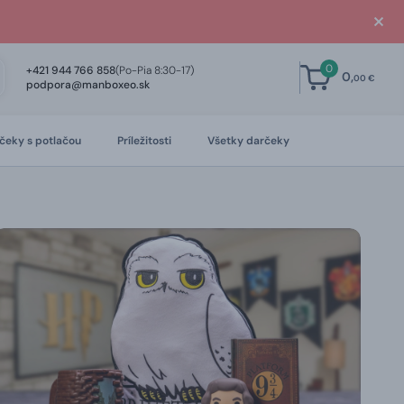
0
+421 944 766 858
(Po-Pia 8:30-17)
0,
00 €
podpora@manboxeo.sk
čeky s potlačou
Príležitosti
Všetky darčeky