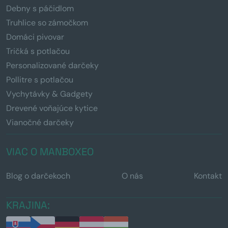
Debny s páčidlom
Truhlice so zámočkom
Domáci pivovar
Tričká s potlačou
Personalizované darčeky
Pollitre s potlačou
Vychytávky & Gadgety
Drevené voňajúce kytice
Vianočné darčeky
VIAC O MANBOXEO
Blog o darčekoch
O nás
Kontakt
KRAJINA: