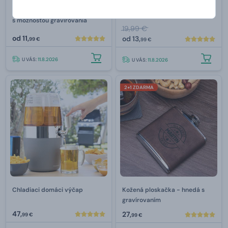
Drevené podtácky s otváračom
Nerezový chladiaci polliter
s možnosťou gravírovania
19,99 €
od
11,
od
13,
99 €
99 €
U VÁS:
11.8.2026
U VÁS:
11.8.2026
2+1 ZDARMA
Chladiaci domáci výčap
Kožená ploskačka - hnedá s
gravírovaním
47,
27,
99 €
99 €