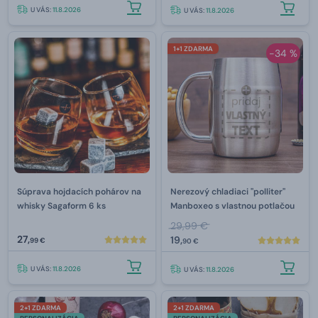
U VÁS:
11.8.2026
U VÁS:
11.8.2026
1+1 ZDARMA
-34 %
Súprava hojdacích pohárov na
Nerezový chladiaci "polliter"
whisky Sagaform 6 ks
Manboxeo s vlastnou potlačou
29,99 €
27,
19,
99 €
90 €
U VÁS:
11.8.2026
U VÁS:
11.8.2026
2+1 ZDARMA
2+1 ZDARMA