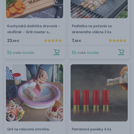
Kuchynská doštička drevená -
Podložka na pečenie zo
obdĺžnik - Grill master s
skleneného vlákna 2 ks
menom
23,
7,
99 €
99 €
U VÁS:
11.8.2026
U VÁS:
11.8.2026
Gril na rolovanú zmrzlinu
Patrónové panáky 4 ks