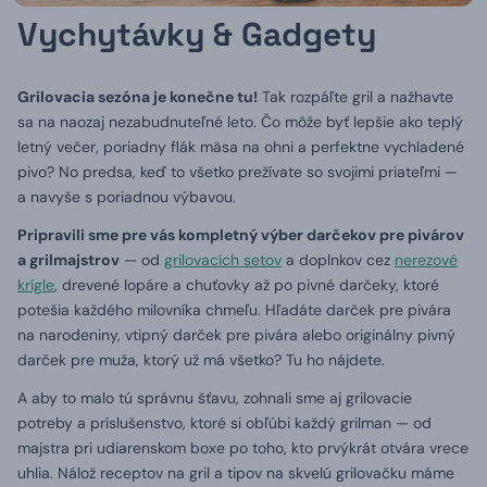
Vychytávky & Gadgety
Grilovacia sezóna je konečne tu!
Tak rozpáľte gril a nažhavte
sa na naozaj nezabudnuteľné leto. Čo môže byť lepšie ako teplý
letný večer, poriadny flák mäsa na ohni a perfektne vychladené
pivo? No predsa, keď to všetko prežívate so svojimi priateľmi —
a navyše s poriadnou výbavou.
Pripravili sme pre vás kompletný výber darčekov pre pivárov
a grilmajstrov
— od
grilovacích setov
a doplnkov cez
nerezové
krígle
, drevené lopáre a chuťovky až po pivné darčeky, ktoré
potešia každého milovníka chmeľu. Hľadáte darček pre pivára
na narodeniny, vtipný darček pre pivára alebo originálny pivný
darček pre muža, ktorý už má všetko? Tu ho nájdete.
A aby to malo tú správnu šťavu, zohnali sme aj grilovacie
potreby a príslušenstvo, ktoré si obľúbi každý grilman — od
majstra pri udiarenskom boxe po toho, kto prvýkrát otvára vrece
uhlia. Nálož receptov na gril a tipov na skvelú grilovačku máme