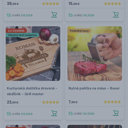
39,
15,
99 €
99 €
U VÁS:
11.8.2026
U VÁS:
11.8.2026
2+1 ZDARMA
Posledné kusy
Vlastný text zadarmo
Kuchynská doštička drevená -
Ručná palička na mäso –⁠ Boxer
obdĺžnik - Grill master
7,
23,
99 €
99 €
U VÁS:
11.8.2026
U VÁS:
11.8.2026