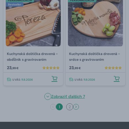
PERSONALIZÁCIA
PERSONALIZÁCIA
Bestseller
Kuchynská doštička drevená -
Kuchynská doštička drevená -
obdĺžnik s gravírovaním
srdce s gravírovaním
23,
23,
99 €
99 €
U VÁS:
11.8.2026
U VÁS:
11.8.2026
Zobraziť ďalších 7
1
2