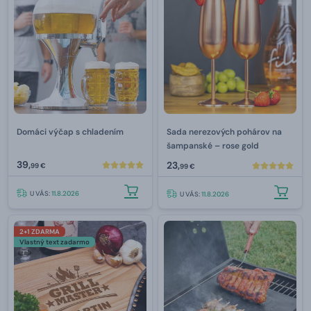
Domáci výčap s chladením
Sada nerezových pohárov na
šampanské – rose gold
39,
23,
99 €
99 €
U VÁS:
11.8.2026
U VÁS:
11.8.2026
2+1 ZDARMA
Vlastný text zadarmo