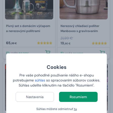
Pivný set s domácim výčapom
Nerezový chladiaci polliter
a nerezovými pollitrami
Manboxeo s gravírovaním
31,99 €
65,
19,
99 €
90 €
U VÁS:
11.8.2026
U VÁS:
11.8.2026
Cookies
2+1 ZDARMA
-30 %
Pre vaše pohodlné používanie nášho e-shopu
potrebujeme
súhlas
so spracovaním súborov cookies.
Súhlas udelíte kliknutím na tlačidlo "Rozumiem".
Nastavenia
Rozumiem
Súhlas môžete odmietnuť
tu