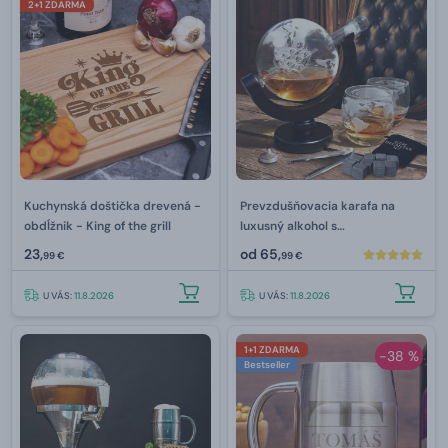
2+1 ZDARMA
Kuchynská doštička drevená -
Prevzdušňovacia karafa na
obdĺžnik - King of the grill
luxusný alkohol s
príslušenstvom 850 ml
23,
od
65,
99 €
99 €
U VÁS:
11.8.2026
U VÁS:
11.8.2026
1+1 ZDARMA
-38 %
Bestseller