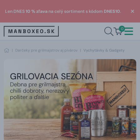
Len DNES
10 % zľava
na celý sortiment s kódom
DNES10
.
0
|
Darčeky pre grilmajstrov aj pivárov
|
Vychytávky & Gadgety