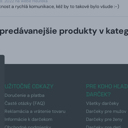
 9. 2022 na webe Heureka
cnost a rychlá komunikace, kéž by to takové bylo všude :-)
predávanejšie produkty v kateg
UŽITOČNÉ ODKAZY
PRE KOHO HĽAD
DARČEK?
Doručenie a platba
Časté otázky (FAQ)
Všetky darčeky
Reklamácia a vrátenie tovaru
Darčeky pre mužov
Informácie k darčekom
Darčeky pre ženy
Obchodné podmienky
Darčeky pre deti