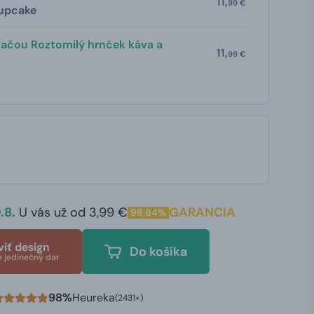
11,
99 €
cupcake
lačou Roztomilý hrnček káva a
11,
99 €
.8.
U vás už od 3,99 €
GARANCIA
98,84%
viť design
Do košíka
e jedinečný dar
98%
Heureka
(2431×)