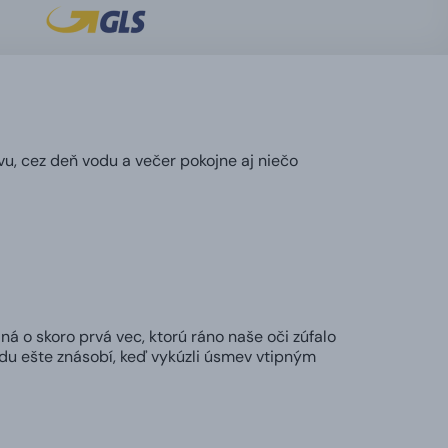
vu, cez deň vodu a večer pokojne aj niečo
ná o skoro prvá vec, ktorú ráno naše oči zúfalo
adu ešte znásobí, keď vykúzli úsmev vtipným