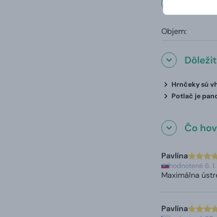
Rozmer
Objem:
Dôleži
Hrnčeky sú vh
Potlač je pan
Čo hovo
Pavlína
hodnotené 6. 1
Maximálna ústre
Pavlína