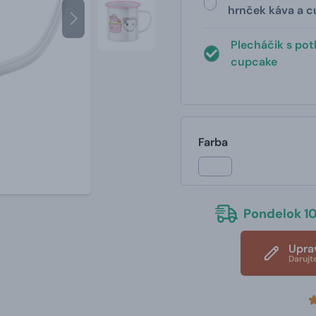
hrnček káva a 
Plecháčik s pot
cupcake
Farba
Pondelok 10
Upra
Darujt