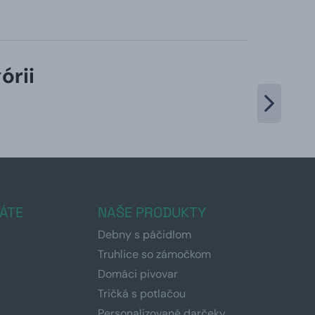
órii
ÁTE
NAŠE PRODUKTY
Debny s páčidlom
Truhlice so zámočkom
Domáci pivovar
Tričká s potlačou
Personalizované darčeky