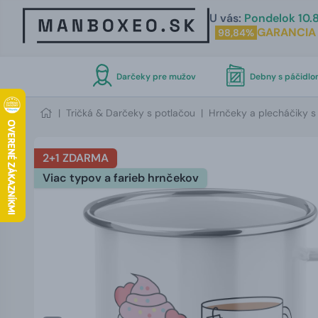
U vás:
Pondelok 10.8
GARANCIA
98,84%
Darčeky pre mužov
Debny s páčidl
|
Tričká & Darčeky s potlačou
|
Hrnčeky a plecháčiky s
2+1 ZDARMA
Viac typov a farieb hrnčekov