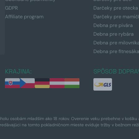
GDPR
Darčeky pre otecka
Affiliate program
Darčeky pre mamič
Debna pre pivára
Debna pre rybára
Debna pre milovník
Debna pre fitnesák
KRAJINA:
SPÔSOB DOPRA
oholu osobám mladším ako 18 rokov. Overenie veku prebehne v košíku a 
Predávajúci na tomto pokladničnom mieste eviduje tržby v bežnom rež