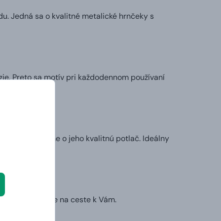
u. Jedná sa o kvalitné metalické hrnčeky s
ie. Preto sa motív pri každodennom používaní
my sa postaráme o jeho kvalitnú potlač. Ideálny
l.
ruhý deň už bude na ceste k Vám.