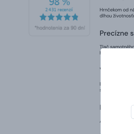
Hrnčekom od nás
dlhou životnosť
Precízne 
Tlač samotného 
hrnčeka neošúp
Vlastný di
Ľahko a rýchlo 
spôsob, ako nie
Doručenie
A to vrátane va