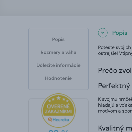
Popis
Popis
Potešte svojich
Rozmery a váha
ostrejšie! Vtip
Dôležité informácie
Prečo zvol
Hodnotenie
Perfektný 
K svojmu hrnčeku
hľadajú a vďaka
motívom a spom
Kvalitný m