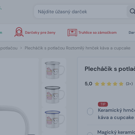
.
om
Darčeky pre ženy
Truhlice so zámočkom
Dar
 potlačou
Plecháčik s potlačou Roztomilý hrnček káva a cupcake
Plecháčik s potl
5,0
(2×)
TIP
Keramický hrnč
káva a cupcake
Magický keramic