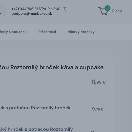
0
+421 944 766 858
(Po-Pia 8:30-17)
0,
00 €
podpora@manboxeo.sk
čeky s potlačou
Príležitosti
Všetky darčeky
ačou Roztomilý hrnček káva a cupcake
11,
99 €
ek s potlačou Roztomilý hrnček
9,
79 €
ký hrnček s potlačou Roztomilý