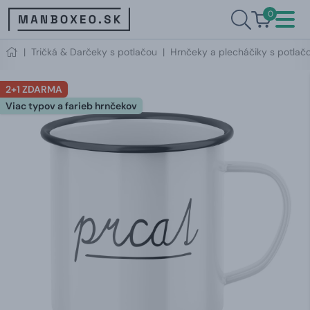
0
|
Tričká & Darčeky s potlačou
|
Hrnčeky a plecháčiky s potlač
2+1 ZDARMA
Viac typov a farieb hrnčekov