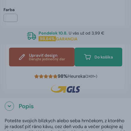
Farba
Pondelok 10.8.
U vás už od 3,99 €
98,84%
GARANCIA
Upraviť design
Do košíka
Darujte jedinečný dar
98%
Heureka
(2431×)
Popis
Potešte svojich blízkych alebo seba hrnčekom, z ktorého
je radosť piť ráno kávu, cez deň vodu a večer pokojne aj