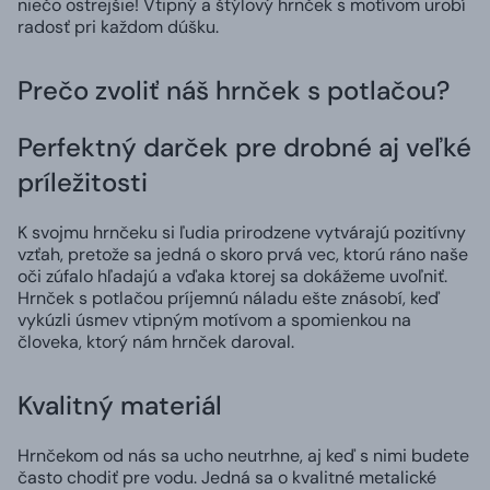
niečo ostrejšie! Vtipný a štýlový hrnček s motívom urobí
radosť pri každom dúšku.
Prečo zvoliť náš hrnček s potlačou?
Perfektný darček pre drobné aj veľké
príležitosti
K svojmu hrnčeku si ľudia prirodzene vytvárajú pozitívny
vzťah, pretože sa jedná o skoro prvá vec, ktorú ráno naše
oči zúfalo hľadajú a vďaka ktorej sa dokážeme uvoľniť.
Hrnček s potlačou príjemnú náladu ešte znásobí, keď
vykúzli úsmev vtipným motívom a spomienkou na
človeka, ktorý nám hrnček daroval.
Kvalitný materiál
Hrnčekom od nás sa ucho neutrhne, aj keď s nimi budete
často chodiť pre vodu. Jedná sa o kvalitné metalické