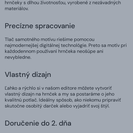
hrnčeky s dlhou životnosťou, vyrobené z nezávadných
materiálov.
Precízne spracovanie
Tlač samotného motívu riešime pomocou
najmodernejšej digitálnej technológie. Preto sa motív pri
každodennom používaní hrnčeka neošúpe ani
nevybledne.
Vlastný dizajn
Ľahko a rýchlo si v našom editore môžete vytvoriť
vlastný dizajn na hrnček a my sa postaráme o jeho
kvalitnú potlač. Ideálny spôsob, ako niekomu pripraviť
skutočne osobitý darček alebo vyjadriť svoj štýl.
Doručenie do 2. dňa