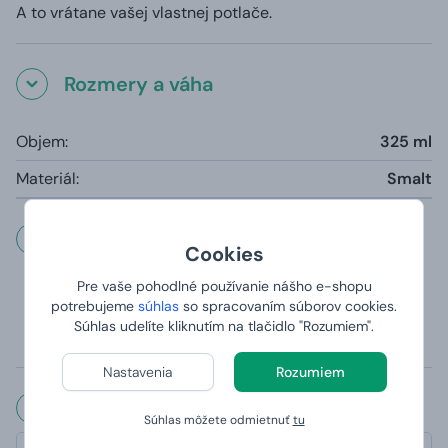
A to vrátane vašej vlastnej potlače.
Rozmery a váha
Objem:
325 ml
Materiál:
Smalt
Dôležité informácie
Cookies
Pre vaše pohodlné používanie nášho e-shopu
Hrnčeky sú vhodné do umývačky (s výnimkou
potrebujeme
súhlas
so spracovaním súborov cookies.
magického hrnčeka, ktorý sa kvôli teplocitlivej vrstve
Súhlas udelíte kliknutím na tlačidlo "Rozumiem".
odporúča umývať v ruke)
Potlač je panoramatická tzn. potlač je z oboch strán.
Nastavenia
Rozumiem
Čo hovoria naši zákazníci?
Súhlas môžete odmietnuť
tu