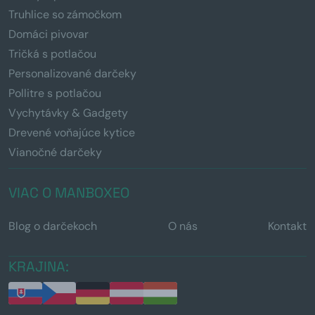
Truhlice so zámočkom
Domáci pivovar
Tričká s potlačou
Personalizované darčeky
Pollitre s potlačou
Vychytávky & Gadgety
Drevené voňajúce kytice
Vianočné darčeky
VIAC O MANBOXEO
Blog o darčekoch
O nás
Kontakt
KRAJINA: