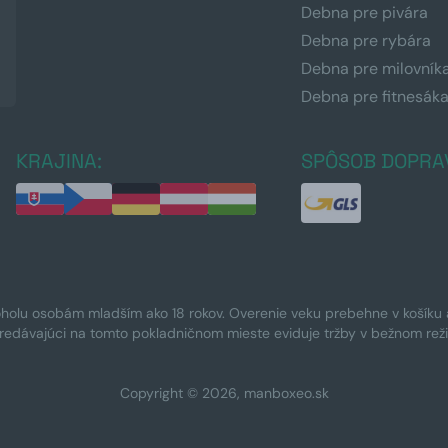
Debna pre pivára
Debna pre rybára
Debna pre milovník
Debna pre fitnesák
KRAJINA:
SPÔSOB DOPRA
oholu osobám mladším ako 18 rokov. Overenie veku prebehne v košíku a 
Predávajúci na tomto pokladničnom mieste eviduje tržby v bežnom rež
Copyright © 2026, manboxeo.sk