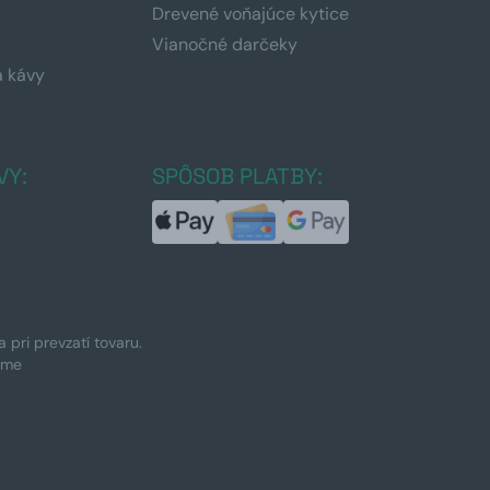
Drevené voňajúce kytice
Vianočné darčeky
a kávy
a
VY:
SPÔSOB PLATBY:
pri prevzatí tovaru.
ime