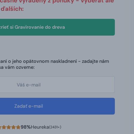
očasne vyradený z ponuky - vyberať ale
ďalších:
rieť si Gravírovanie do dreva
ovaní o jeho opätovnom naskladnení - zadajte nám
 sa vám ozveme:
Zadať e-mail
98%
Heureka
(2431×)