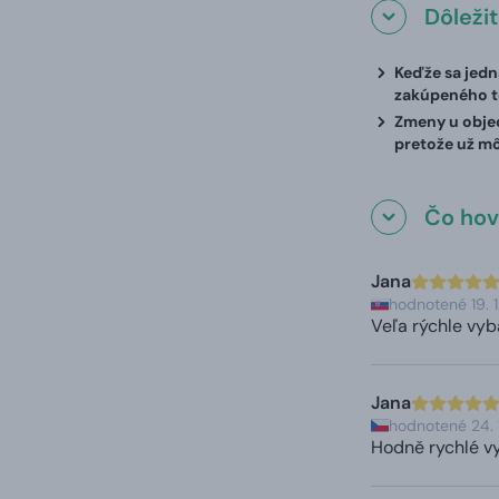
Dôleži
Keďže sa jedn
zakúpeného t
Zmeny u objed
pretože už m
Čo hovo
Jana
hodnotené 19. 
Veľa rýchle vy
Jana
hodnotené 24.
Hodně rychlé vy