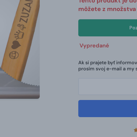
Tento produkt je d
môžete z množstva 
Poz
Vypredané
Ak si prajete byť inform
prosím svoj e-mail a my