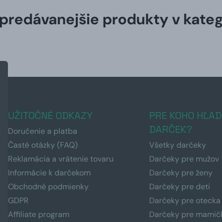
predávanejšie produkty v kateg
UŽITOČNÉ ODKAZY
PRE KOHO HĽAD
DARČEK?
Doručenie a platba
Časté otázky (FAQ)
Všetky darčeky
Reklamácia a vrátenie tovaru
Darčeky pre mužov
Informácie k darčekom
Darčeky pre ženy
Obchodné podmienky
Darčeky pre deti
GDPR
Darčeky pre otecka
Affiliate program
Darčeky pre mamič