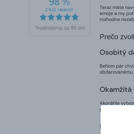
Teraz máte nav
emoje a my poto
rozhodne nezab
Prečo zvol
Osobitý d
Behom pár chvíľ
obdarovanému.
Okamžitá 
Akonáhle vytvor
personalizovaný
Prekvapen