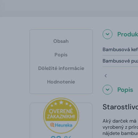
Produk
Obsah
Bambusová kef
Popis
Bambusové puz
Dôležité informácie
Hodnotenie
Popis
Starostliv
Aký darček má v
vyrobený z príro
nájdete bambus