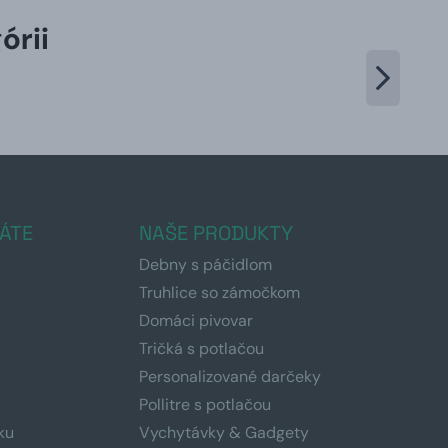
órii
ÁTE
NAŠE PRODUKTY
Debny s páčidlom
Truhlice so zámočkom
Domáci pivovar
Tričká s potlačou
Personalizované darčeky
Pollitre s potlačou
ku
Vychytávky & Gadgety