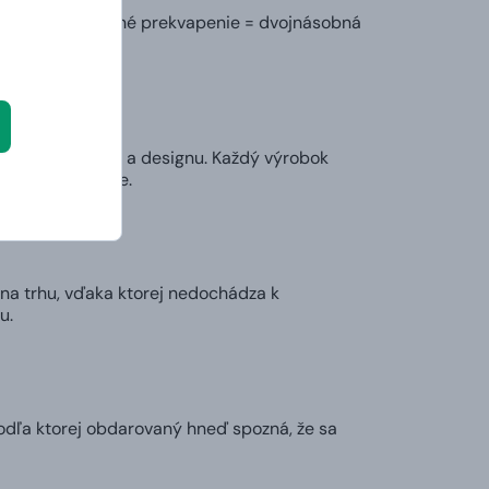
ného. Dvojnásobné prekvapenie = dvojnásobná
ty, praktickosti a designu. Každý výrobok
perfektne vynikne.
na trhu, vďaka ktorej nedochádza k
u.
podľa ktorej obdarovaný hneď spozná, že sa