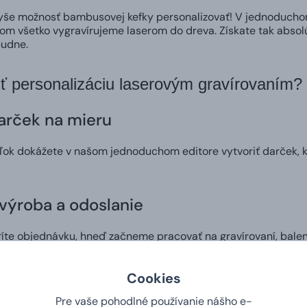
yše možnosť bambusovej kefky personalizovať! V jednoduchom 
m všetko vygravírujeme laserom do dreva. Získate tak absol
udne.
iť personalizáciu laserovým gravírovaním?
arček na mieru
ok dokážete v našom jednoduchom editore vytvoriť darček, kt
výroba a odoslanie
íte objednávku, hneď začneme pracovať na gravírovaní, balen
 darček obdržali už na druhý deň.
Cookies
ie doručené až ku dverám
Pre vaše pohodlné používanie nášho e-