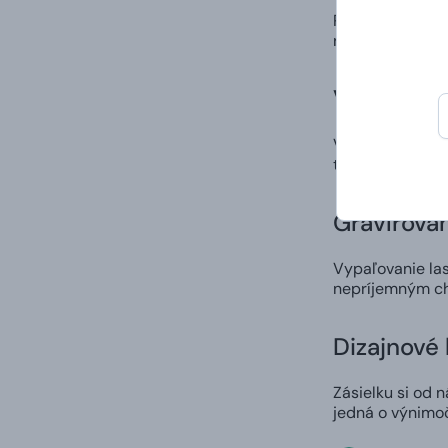
Personalizovan
radosť!
Vysoká kv
Všetky predmety
taktiež starostl
Gravírova
Vypaľovanie las
nepríjemným ch
Dizajnové 
Zásielku si od 
jedná o výnimo