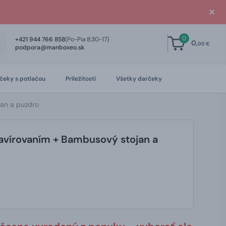
0
+421 944 766 858
(Po-Pia 8:30-17)
0,
00 €
podpora@manboxeo.sk
čeky s potlačou
Príležitosti
Všetky darčeky
jan a puzdro
ravírovaním + Bambusový stojan a