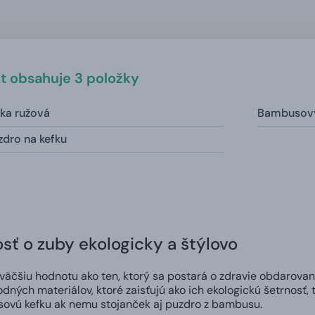
t obsahuje 3 položky
ka ružová
Bambusový
dro na kefku
osť o zuby ekologicky a štýlovo
äčšiu hodnotu ako ten, ktorý sa postará o zdravie obdarova
dných materiálov, ktoré zaisťujú ako ich ekologickú šetrnosť, t
ovú kefku ak nemu stojanček aj puzdro z bambusu.