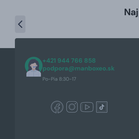
Naj
+421 944 766 858
podpora@manboxeo.sk
Po-Pia 8:30-17