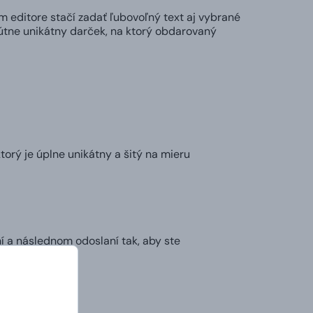
editore stačí zadať ľubovoľný text aj vybrané
útne unikátny darček, na ktorý obdarovaný
orý je úplne unikátny a šitý na mieru
í a následnom odoslaní tak, aby ste