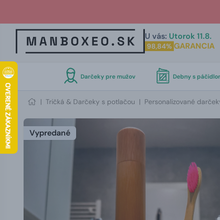
U vás:
Utorok 11.8.
GARANCIA
98,84%
Darčeky pre mužov
Debny s páčidl
|
Tričká & Darčeky s potlačou
|
Personalizované darček
Vypredané