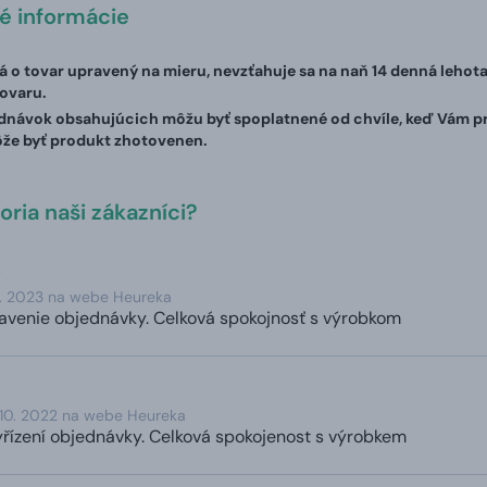
té informácie
á o tovar upravený na mieru, nevzťahuje sa na naň 14 denná lehot
ovaru.
návok obsahujúcich môžu byť spoplatnené od chvíle, keď Vám prí
ôže byť produkt zhotovenen.
ria naši zákazníci?
1. 2023 na webe Heureka
bavenie objednávky. Celková spokojnosť s výrobkom
 10. 2022 na webe Heureka
řízení objednávky. Celková spokojenost s výrobkem