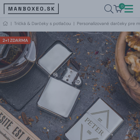
0
|
Tričká & Darčeky s potlačou
|
Personalizované darčeky pre m
2+1 ZDARMA