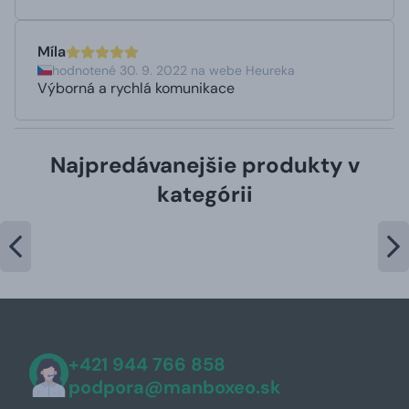
Míla
hodnotené 30. 9. 2022 na webe Heureka
Výborná a rychlá komunikace
Najpredávanejšie produkty v
kategórii
+421 944 766 858
podpora@manboxeo.sk