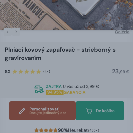
Galéria
Plniaci kovový zapaľovač - strieborný s
gravírovaním
23,
5,0
(4×)
99 €
ZAJTRA
U vás už od 3,99 €
94,95%
GARANCIA
Personalizovať
Do košíka
Darujte jedinečný dar
98%
Heureka
(2433×)