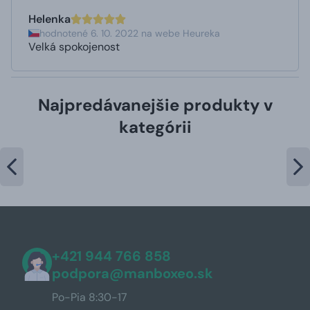
Helenka
hodnotené 6. 10. 2022 na webe Heureka
Velká spokojenost
Najpredávanejšie produkty v
kategórii
+421 944 766 858
podpora@manboxeo.sk
Po-Pia 8:30-17