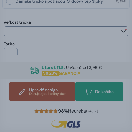
15,
Dámske tričko s potlačou "Srdcový tep Šípky"
99 €
Veľkosť trička
*
Farba
Utorok 11.8.
U vás už od 3,99 €
98,23%
GARANCIA
Upraviť design
Do košíka
Darujte jedinečný dar
98%
Heureka
(2431×)