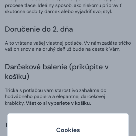
procese tlače. Ideálny spôsob, ako niekomu pripraviť
skutočne osobitý darček alebo vyjadriť svoj štýl.
Doručenie do 2. dňa
A to vrátane vašej vlastnej potlače. Vy nám zadáte tričko
vašich snov a na druhý deň už bude na ceste k Vám.
Darčekové balenie (prikúpite v
košíku)
Tričká s potlačou vám starostlivo zabalíme do
hodvábneho papiera a elegantnej darčekovej
krabičky.
Všetko si vyberiete v košíku.
Trvanlivosť a zloženie
Cookies