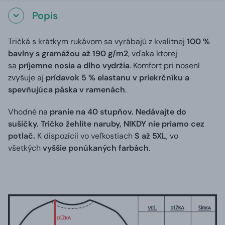
Popis
Tričká s krátkym rukávom sa vyrábajú z kvalitnej
100 %
bavlny s gramážou až 190 g/m2
, vďaka ktorej
sa
príjemne nosia a dlho vydržia
. Komfort pri nosení
zvyšuje aj
prídavok 5 % elastanu v priekrčníku a
spevňujúca páska v ramenách
.
Vhodné na
pranie na 40 stupňov. Nedávajte do
sušičky. Tričko žehlite naruby, NIKDY nie priamo cez
potlač.
K dispozícii vo veľkostiach
S až 5XL
, vo
všetkých
vyššie ponúkaných farbách
.