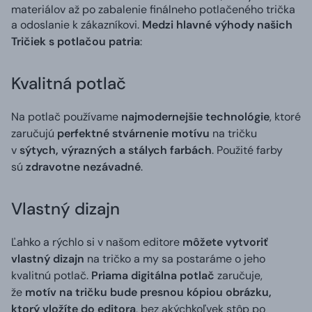
materiálov až po zabalenie finálneho potlačeného trička
a odoslanie k zákazníkovi.
Medzi hlavné výhody našich
Tričiek s potlačou patria
:
Kvalitná potlač
Na potlač používame
najmodernejšie technológie
, ktoré
zaručujú
perfektné stvárnenie motívu
na tričku
v
sýtych, výrazných a stálych farbách
. Použité farby
sú
zdravotne nezávadné
.
Vlastný dizajn
Ľahko a rýchlo si v našom editore
môžete vytvoriť
vlastný dizajn
na tričko a my sa postaráme o jeho
kvalitnú potlač.
Priama digitálna potlač
zaručuje,
že
motív na tričku bude presnou kópiou obrázku,
ktorý vložíte do editora
, bez akýchkoľvek stôp po