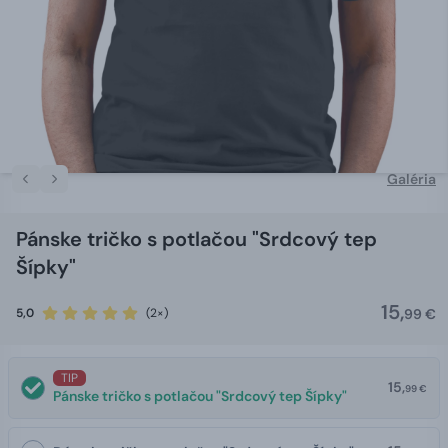
Galéria
Pánske tričko s potlačou "Srdcový tep
Šípky"
15,
5,0
(2×)
99 €
TIP
15,
99 €
Pánske tričko s potlačou "Srdcový tep Šípky"