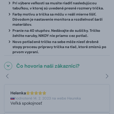
Pri výbere veľkosti sa musíte riadiť nasledujúcou
tabuľkou, v ktorej sú uvedené presné rozmery trička.
Farby motívu a trička sa môžu v reáli mierne líšiť.
Dôvodom je nastavenie monitora a rozdielnosť šarží
materiálov.
Pranie na 40 stupňov. Nedávajte do sušičky. Tričko
žehlite naruby, NIKDY nie priamo cez potlač.
Novo potlačené tričko na sebe môže niesť drobné
stopy procesu prípravy trička na tlač, ktoré zmiznú po
prvom vypraní.
Čo hovoria naši zákazníci?
Helenka
hodnotené 14. 2. 2023 na webe Heureka
Veľká spokojnosť