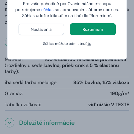
Zoznam zložiek (zloženie):
Materiál: 100% bavlna o gramáži až
Pre vaše pohodlné používanie nášho e-shopu
190 g/m2, přídavek 5 % elastanu v průkrčníku a zpevňující páska
potrebujeme
súhlas
so spracovaním súborov cookies.
v ramenou.
Súhlas udelíte kliknutím na tlačidlo "Rozumiem".
Země původu:
Vyrobeno v Bangladéši, potištěno v ČR
Nastavenia
Rozumiem
Rozmery a váha
Súhlas môžete odmietnuť
tu
Materiál
100% čiastočne česaná prstencová
(rozdielny u šedej
bavlna, priekrčník s 5 % elastanu
farby):
iba šedá farba melange:
85% bavlna, 15% viskóza
Gramáž:
190g/m²
Tabuľka veľkostí:
viď nižšie V TEXTE
Dôležité informácie