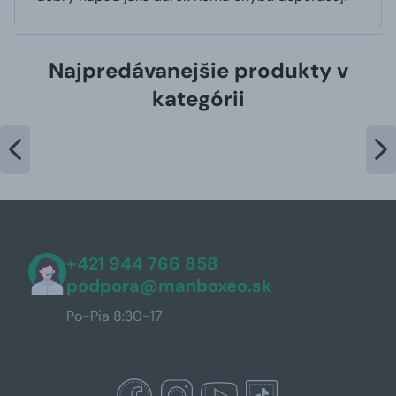
Najpredávanejšie produkty v
kategórii
+421 944 766 858
podpora@manboxeo.sk
Po-Pia 8:30-17