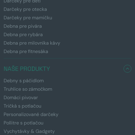
Darčeky pre deti
Darčeky pre otecka
Darčeky pre mamičku
Debna pre pivára
Debna pre rybára
Debna pre milovníka kávy
Debna pre fitnesáka
NAŠE PRODUKTY
Debny s páčidlom
Truhlice so zámočkom
Domáci pivovar
Tričká s potlačou
Personalizované darčeky
Pollitre s potlačou
Vychytávky & Gadgety