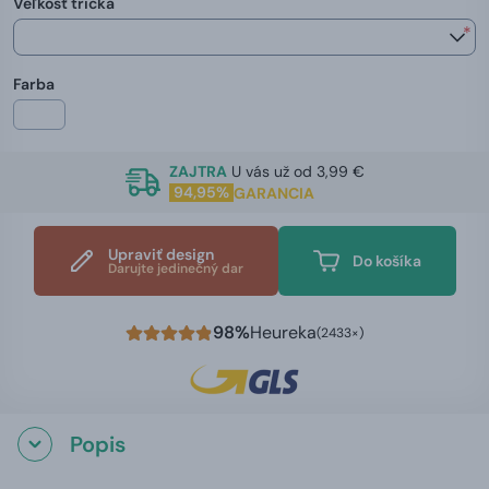
Veľkosť trička
*
Farba
ZAJTRA
U vás už od 3,99 €
94,95%
GARANCIA
Upraviť design
Do košíka
Darujte jedinečný dar
98%
Heureka
(2433×)
Popis