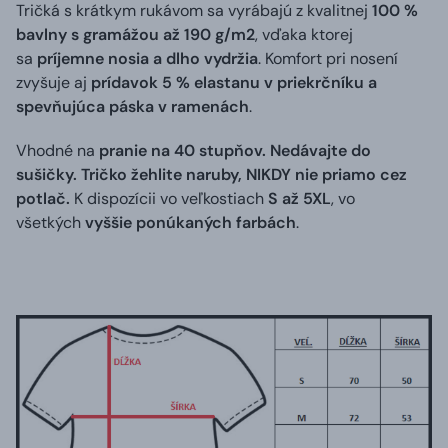
Tričká s krátkym rukávom sa vyrábajú z kvalitnej
100 %
bavlny s gramážou až 190 g/m2
, vďaka ktorej
sa
príjemne nosia a dlho vydržia
. Komfort pri nosení
zvyšuje aj
prídavok 5 % elastanu v priekrčníku a
spevňujúca páska v ramenách
.
Vhodné na
pranie na 40 stupňov. Nedávajte do
sušičky. Tričko žehlite naruby, NIKDY nie priamo cez
potlač.
K dispozícii vo veľkostiach
S až 5XL
, vo
všetkých
vyššie ponúkaných farbách
.