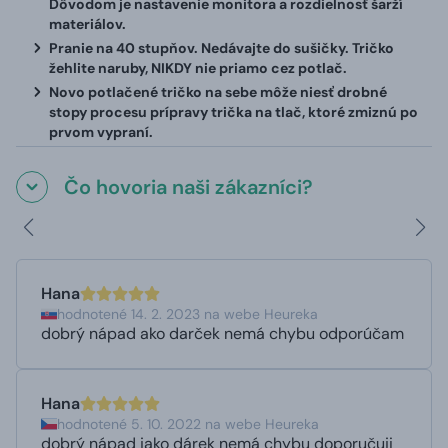
Dôvodom je nastavenie monitora a rozdielnosť šarží
materiálov.
Pranie na 40 stupňov. Nedávajte do sušičky. Tričko
žehlite naruby, NIKDY nie priamo cez potlač.
Novo potlačené tričko na sebe môže niesť drobné
stopy procesu prípravy trička na tlač, ktoré zmiznú po
prvom vypraní.
Čo hovoria naši zákazníci?
Hana
hodnotené 14. 2. 2023 na webe Heureka
dobrý nápad ako darček nemá chybu odporúčam
Hana
hodnotené 5. 10. 2022 na webe Heureka
dobrý nápad jako dárek nemá chybu doporučuji