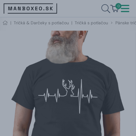
0
|
Tričká & Darčeky s potlačou
|
Tričká s potlačou
Pánske tri