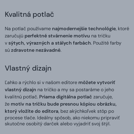
Kvalitná potlač
Na potlač používame
najmodernejšie technológie
, ktoré
zaručujú
perfektné stvárnenie motívu
na tričku
v
sýtych, výrazných a stálych farbách
. Použité farby
sú
zdravotne nezávadné
.
Vlastný dizajn
Ľahko a rýchlo si v našom editore
môžete vytvoriť
vlastný dizajn
na tričko a my sa postaráme o jeho
kvalitnú potlač.
Priama digitálna potlač
zaručuje,
že
motív na tričku bude presnou kópiou obrázku,
ktorý vložíte do editora
, bez akýchkoľvek stôp po
procese tlače. Ideálny spôsob, ako niekomu pripraviť
skutočne osobitý darček alebo vyjadriť svoj štýl.