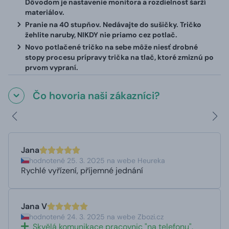
Dôvodom je nastavenie monitora a rozdielnosť šarží
materiálov.
Pranie na 40 stupňov. Nedávajte do sušičky. Tričko
žehlite naruby, NIKDY nie priamo cez potlač.
Novo potlačené tričko na sebe môže niesť drobné
stopy procesu prípravy trička na tlač, ktoré zmiznú po
prvom vypraní.
Čo hovoria naši zákazníci?
Jana
hodnotené 25. 3. 2025 na webe Heureka
Rychlé vyřízení, příjemné jednání
Jana V
hodnotené 24. 3. 2025 na webe Zbozi.cz
Skvělá komunikace pracovnic "na telefonu".