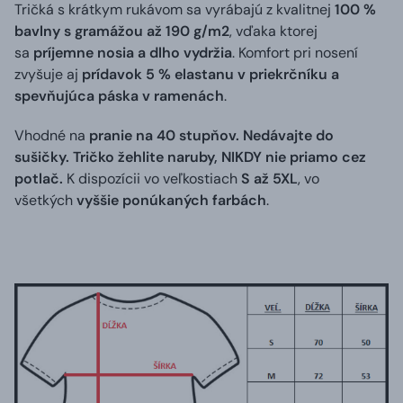
Tričká s krátkym rukávom sa vyrábajú z kvalitnej
100 %
bavlny s gramážou až 190 g/m2
, vďaka ktorej
sa
príjemne nosia a dlho vydržia
. Komfort pri nosení
zvyšuje aj
prídavok 5 % elastanu v priekrčníku a
spevňujúca páska v ramenách
.
Vhodné na
pranie na 40 stupňov. Nedávajte do
sušičky. Tričko žehlite naruby, NIKDY nie priamo cez
potlač.
K dispozícii vo veľkostiach
S až 5XL
, vo
všetkých
vyššie ponúkaných farbách
.