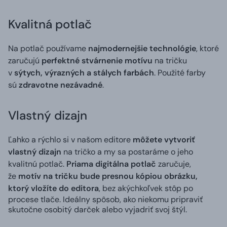
Kvalitná potlač
Na potlač používame
najmodernejšie technológie
, ktoré
zaručujú
perfektné stvárnenie motívu
na tričku
v
sýtych, výrazných a stálych farbách
. Použité farby
sú
zdravotne nezávadné
.
Vlastný dizajn
Ľahko a rýchlo si v našom editore
môžete vytvoriť
vlastný dizajn
na tričko a my sa postaráme o jeho
kvalitnú potlač.
Priama digitálna potlač
zaručuje,
že
motív na tričku bude presnou kópiou obrázku,
ktorý vložíte do editora
, bez akýchkoľvek stôp po
procese tlače. Ideálny spôsob, ako niekomu pripraviť
skutočne osobitý darček alebo vyjadriť svoj štýl.