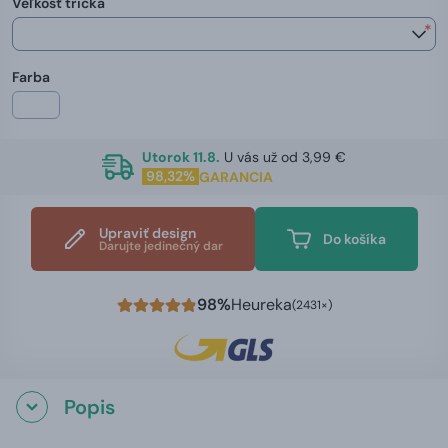
Veľkosť trička
*
Farba
Utorok 11.8.
U vás už od 3,99 €
98,32%
GARANCIA
Upraviť design
Do košíka
Darujte jedinečný dar
98%
Heureka
(2431×)
Popis