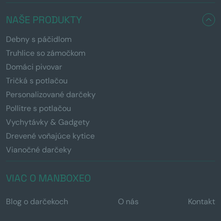
NAŠE PRODUKTY
Debny s páčidlom
Truhlice so zámočkom
Domáci pivovar
Tričká s potlačou
Personalizované darčeky
Pollitre s potlačou
Vychytávky & Gadgety
Drevené voňajúce kytice
Vianočné darčeky
VIAC O MANBOXEO
Blog o darčekoch
O nás
Kontakt