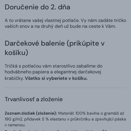
Doručenie do 2. dňa
A to vrátane vašej vlastnej potlače. Vy nám zadáte tričko
vašich snov a na druhý deň už bude na ceste k Vám.
Darčekové balenie (prikúpite v
košíku)
Tričká s potlačou vám starostlivo zabalíme do
hodvábneho papiera a elegantnej darčekovej
krabičky.
Všetko si vyberiete v košíku.
Trvanlivosť a zloženie
Zoznam zložiek (zloženie):
Materiál: 100% bavlna o gramáži až
190 g/m2, přídavek 5 % elastanu v průkrčníku a zpevňující páska
v ramenou.