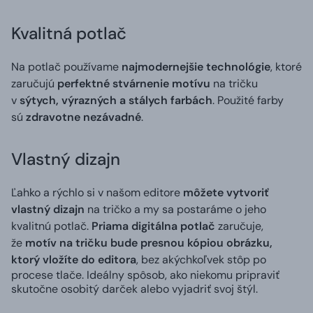
Kvalitná potlač
Na potlač používame
najmodernejšie technológie
, ktoré
zaručujú
perfektné stvárnenie motívu
na tričku
v
sýtych, výrazných a stálych farbách
. Použité farby
sú
zdravotne nezávadné
.
Vlastný dizajn
Ľahko a rýchlo si v našom editore
môžete vytvoriť
vlastný dizajn
na tričko a my sa postaráme o jeho
kvalitnú potlač.
Priama digitálna potlač
zaručuje,
že
motív na tričku bude presnou kópiou obrázku,
ktorý vložíte do editora
, bez akýchkoľvek stôp po
procese tlače. Ideálny spôsob, ako niekomu pripraviť
skutočne osobitý darček alebo vyjadriť svoj štýl.