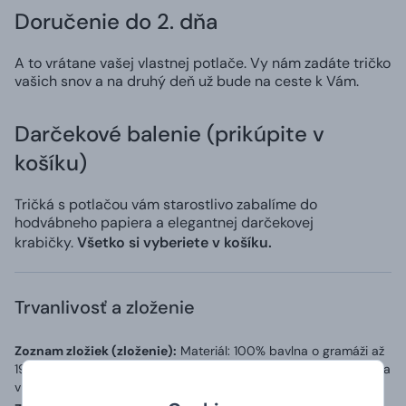
Doručenie do 2. dňa
A to vrátane vašej vlastnej potlače. Vy nám zadáte tričko
vašich snov a na druhý deň už bude na ceste k Vám.
Darčekové balenie (prikúpite v
košíku)
Tričká s potlačou vám starostlivo zabalíme do
hodvábneho papiera a elegantnej darčekovej
krabičky.
Všetko si vyberiete v košíku.
Trvanlivosť a zloženie
Zoznam zložiek (zloženie):
Materiál: 100% bavlna o gramáži až
190 g/m2, přídavek 5 % elastanu v průkrčníku a zpevňující páska
v ramenou.