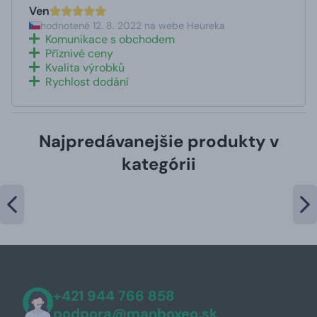
Ven
hodnotené 12. 8. 2022 na webe Heureka
Komunikace s obchodem
Příznivé ceny
Kvalita výrobků
Rychlost dodání
Najpredávanejšie produkty v
kategórii
+421 944 766 858
podpora@manboxeo.sk