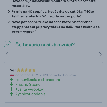
Dôvodom je nastavenie monitora a rozdielnosť šarží
materiálov.
Pranie na 40 stupňov. Nedávajte do sušičky. Tričko
žehlite naruby, NIKDY nie priamo cez potlač.
Novo potlačené tričko na sebe môže niesť drobné
stopy procesu prípravy trička na tlač, ktoré zmiznú po
prvom vypraní.
Čo hovoria naši zákazníci?
Ven
hodnotené 15. 2. 2023 na webe Heureka
Komunikácia s obchodom
Priaznivé ceny
Kvalita výrobkov
Rýchlosť dodania