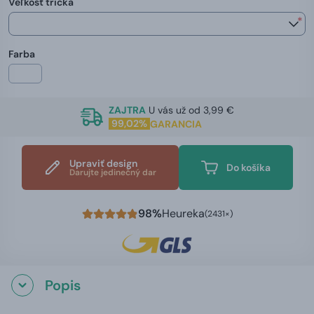
Veľkosť trička
*
Farba
ZAJTRA
U vás už od 3,99 €
99,02%
GARANCIA
Upraviť design
Do košíka
Darujte jedinečný dar
98%
Heureka
(2431×)
Popis