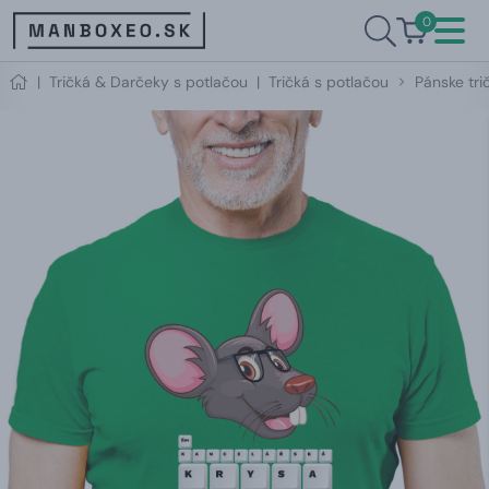
0
|
Tričká & Darčeky s potlačou
|
Tričká s potlačou
Pánske tri