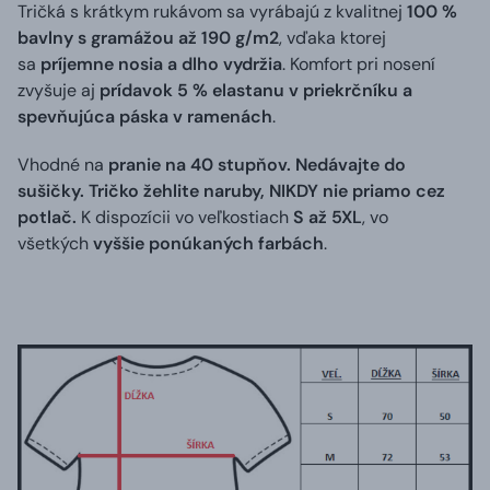
Tričká s krátkym rukávom sa vyrábajú z kvalitnej
100 %
bavlny s gramážou až 190 g/m2
, vďaka ktorej
sa
príjemne nosia a dlho vydržia
. Komfort pri nosení
zvyšuje aj
prídavok 5 % elastanu v priekrčníku a
spevňujúca páska v ramenách
.
Vhodné na
pranie na 40 stupňov. Nedávajte do
sušičky. Tričko žehlite naruby, NIKDY nie priamo cez
potlač.
K dispozícii vo veľkostiach
S až 5XL
, vo
všetkých
vyššie ponúkaných farbách
.