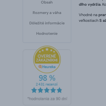
Obsah
dlho vydržia
. K
Rozmery a váha
Vhodné na
pran
veľkostiach
S a
Dôležité informácie
Hodnotenie