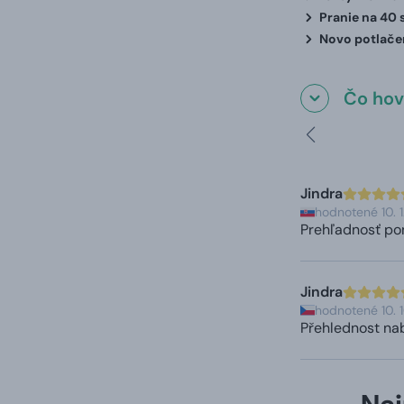
Pranie na 40 
Novo potlačen
Čo hovo
Jindra
hodnotené 10. 
Prehľadnosť po
Jindra
hodnotené 10. 
Přehlednost nab