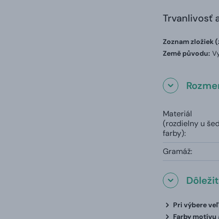
Trvanlivosť 
Zoznam zložiek (
Země původu:
Vy
Rozmer
Materiál
(rozdielny u še
farby):
Gramáž:
Dôleži
Pri výbere ve
Farby motívu a