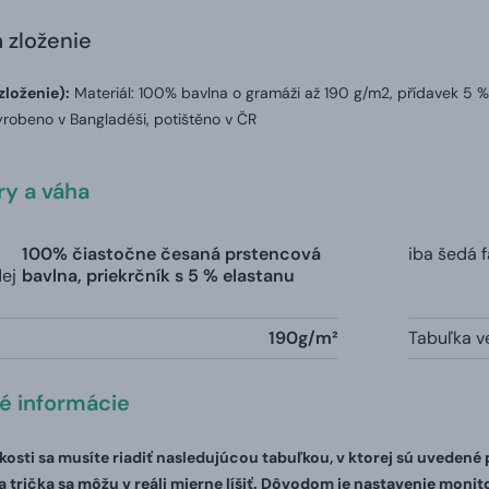
a zloženie
zloženie):
Materiál: 100% bavlna o gramáži až 190 g/m2, přídavek 5 %
robeno v Bangladéši, potištěno v ČR
y a váha
100% čiastočne česaná prstencová
iba šedá 
dej
bavlna, priekrčník s 5 % elastanu
190g/m²
Tabuľka ve
té informácie
ľkosti sa musíte riadiť nasledujúcou tabuľkou, v ktorej sú uvedené
 trička sa môžu v reáli mierne líšiť. Dôvodom je nastavenie monito