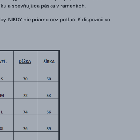
níku a spevňujúca páska v ramenách
.
by, NIKDY nie priamo cez potlač.
K dispozícii vo