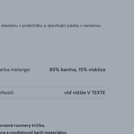
 elastanu v průkrčníku a zpevňující páska v ramenou.
farba melange:
85% bavlna, 15% viskóza
ľkostí:
viď nižšie V TEXTE
 presné rozmery trička.
ra a rozdielnosť šarží materiálov.