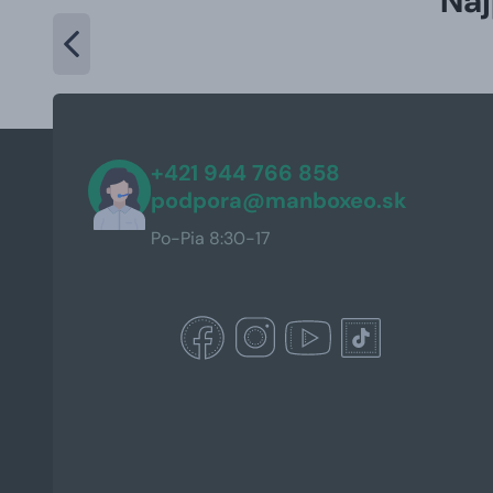
Naj
+421 944 766 858
podpora@manboxeo.sk
Po-Pia 8:30-17