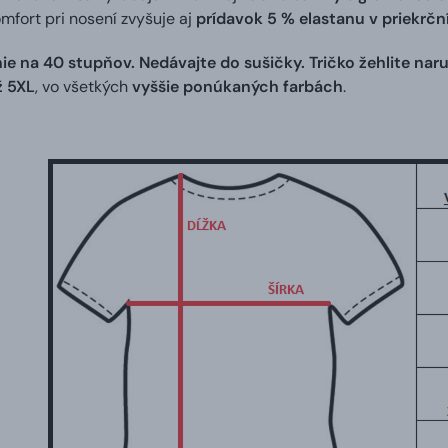
omfort pri nosení zvyšuje aj
prídavok 5 % elastanu v priekrč
ie na 40 stupňov. Nedávajte do sušičky. Tričko žehlite naru
ž 5XL
, vo všetkých
vyššie ponúkaných farbách
.