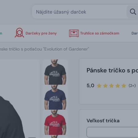
om
Darčeky pre ženy
Truhlice so zámočkom
Dar
ske tričko s potlačou "Evolution of Gardener"
Pánske tričko s p
5,0
(2×)
Veľkosť trička