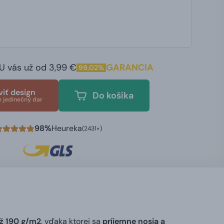
U vás už od 3,99 €
GARANCIA
99,02%
viť design
Do košíka
e jedinečný dar
98%
Heureka
(2431×)
ž 190 g/m2
, vďaka ktorej sa
príjemne nosia a