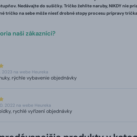
stupňov. Nedávajte do sušičky. Tričko žehlite naruby, NIKDY nie pr
é tričko na sebe môže niesť drobné stopy procesu prípravy trička
ria naši zákazníci?
1. 2023 na webe Heureka
nuky, rýchle vybavenie objednávky
10. 2022 na webe Heureka
ídky, rychlé vyřízení objednávky