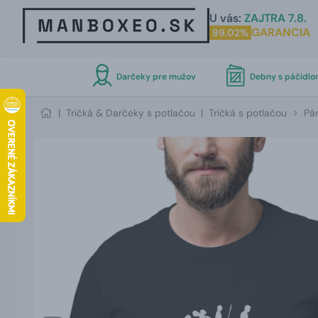
U vás:
ZAJTRA 7.8.
GARANCIA
99,02%
Darčeky pre mužov
Debny s páčidl
|
Tričká & Darčeky s potlačou
|
Tričká s potlačou
Pán