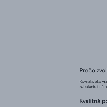
Prečo zvol
Rovnako ako vš
zabalenie finál
Kvalitná p