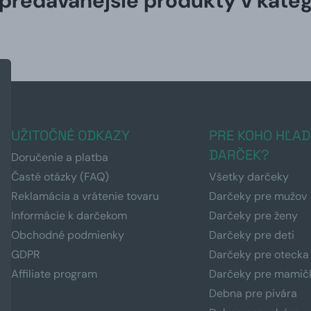
predávanejšie produkty v kateg
UŽITOČNÉ ODKAZY
PRE KOHO HĽAD
DARČEK?
Doručenie a platba
Časté otázky (FAQ)
Všetky darčeky
Reklamácia a vrátenie tovaru
Darčeky pre mužov
Informácie k darčekom
Darčeky pre ženy
Obchodné podmienky
Darčeky pre deti
GDPR
Darčeky pre otecka
Affiliate program
Darčeky pre mamič
Debna pre pivára