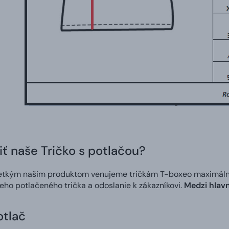
iť naše Tričko s potlačou?
etkým našim produktom venujeme tričkám T-boxeo maximálnu s
neho potlačeného trička a odoslanie k zákazníkovi.
Medzi hlavn
otlač