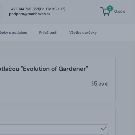
0
+421 944 766 858
(Po-Pia 8:30-17)
0,
00 €
podpora@manboxeo.sk
čeky s potlačou
Príležitosti
Všetky darčeky
otlačou "Evolution of Gardener"
15,
99 €
*