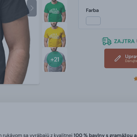
Farba
ZAJTRA
Upra
+21
Darujt
m rukávom sa vyrábajú z kvalitnej
100 % bavlny s gramážou a