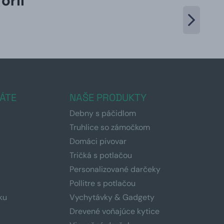
órii
ÁTE
NAŠE PRODUKTY
Debny s páčidlom
Truhlice so zámočkom
Domáci pivovar
Tričká s potlačou
Personalizované darčeky
Pollitre s potlačou
ku
Vychytávky & Gadgety
Drevené voňajúce kytice