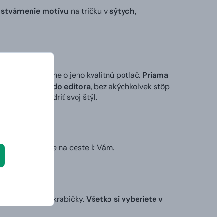
 stvárnenie motívu
na tričku v
sýtych,
 my sa postaráme o jeho kvalitnú potlač.
Priama
ktorý vložíte do editora
, bez akýchkoľvek stôp
ek alebo vyjadriť svoj štýl.
ruhý deň už bude na ceste k Vám.
nej darčekovej krabičky.
Všetko si vyberiete v