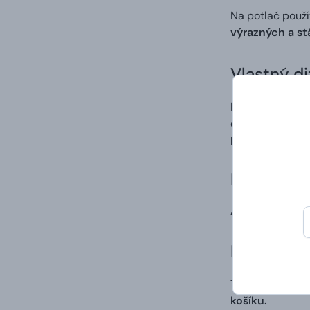
Na potlač použ
výrazných a st
Vlastný di
Ľahko a rýchlo 
digitálna potla
po procese tlač
Doručenie
A to vrátane va
Darčekové 
Tričká s potlač
košíku.