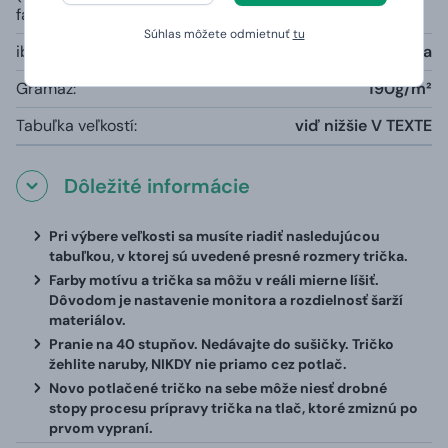
farby):
Súhlas môžete odmietnuť
tu
iba šedá farba melange:
85% bavlna, 15% viskóza
Gramáž:
190g/m²
Tabuľka veľkostí:
viď nižšie V TEXTE
Dôležité informácie
Pri výbere veľkosti sa musíte riadiť nasledujúcou
tabuľkou, v ktorej sú uvedené presné rozmery trička.
Farby motívu a trička sa môžu v reáli mierne líšiť.
Dôvodom je nastavenie monitora a rozdielnosť šarží
materiálov.
Pranie na 40 stupňov. Nedávajte do sušičky. Tričko
žehlite naruby, NIKDY nie priamo cez potlač.
Novo potlačené tričko na sebe môže niesť drobné
stopy procesu prípravy trička na tlač, ktoré zmiznú po
prvom vypraní.