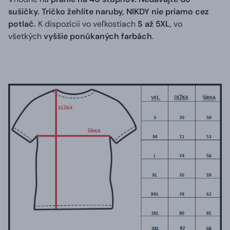
sušičky. Tričko žehlite naruby, NIKDY nie priamo cez
potlač.
K dispozícii vo veľkostiach
S až 5XL
, vo
všetkých
vyššie ponúkaných farbách
.