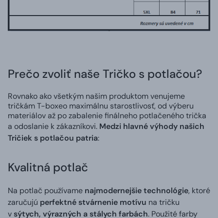
Prečo zvoliť naše Tričko s potlačou?
Rovnako ako všetkým našim produktom venujeme
tričkám T-boxeo maximálnu starostlivosť, od výberu
materiálov až po zabalenie finálneho potlačeného trička
a odoslanie k zákazníkovi.
Medzi hlavné výhody našich
Tričiek s potlačou patria
:
Kvalitná potlač
Na potlač používame
najmodernejšie technológie
, ktoré
zaručujú
perfektné stvárnenie motívu
na tričku
v
sýtych, výrazných a stálych farbách
. Použité farby