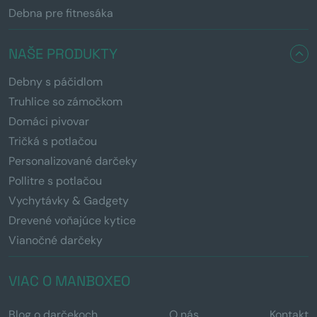
Debna pre fitnesáka
NAŠE PRODUKTY
Debny s páčidlom
Truhlice so zámočkom
Domáci pivovar
Tričká s potlačou
Personalizované darčeky
Pollitre s potlačou
Vychytávky & Gadgety
Drevené voňajúce kytice
Vianočné darčeky
VIAC O MANBOXEO
Blog o darčekoch
O nás
Kontakt