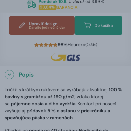
Pondelok 10.8.
U vás už od 3,99 €
98,84%
GARANCIA
Upraviť design
Do košíka
Darujte jedinečný dar
98%
Heureka
(2431×)
Popis
Tričká s krátkym rukávom sa vyrábajú z kvalitnej
100 %
bavlny s gramážou až 190 g/m2
, vďaka ktorej
sa
príjemne nosia a dlho vydržia
. Komfort pri nosení
zvyšuje aj
prídavok 5 % elastanu v priekrčníku a
spevňujúca páska v ramenách
.
Vhodné na
pranie na 40 stupňov. Nedávajte do