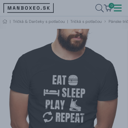
0
|
Tričká & Darčeky s potlačou
|
Tričká s potlačou
Pánske tri