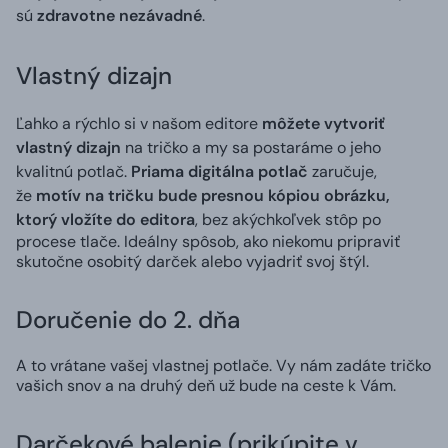
sú
zdravotne nezávadné
.
Vlastný dizajn
Ľahko a rýchlo si v našom editore
môžete vytvoriť
vlastný dizajn
na tričko a my sa postaráme o jeho
kvalitnú potlač.
Priama digitálna potlač
zaručuje,
že
motív na tričku bude presnou kópiou obrázku,
ktorý vložíte do editora
, bez akýchkoľvek stôp po
procese tlače. Ideálny spôsob, ako niekomu pripraviť
skutočne osobitý darček alebo vyjadriť svoj štýl.
Doručenie do 2. dňa
A to vrátane vašej vlastnej potlače. Vy nám zadáte tričko
vašich snov a na druhý deň už bude na ceste k Vám.
Darčekové balenie (prikúpite v