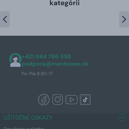
kategórii
+421 944 766 858
podpora@manboxeo.sk
Po-Pia 8:30-17
UŽITOČNÉ ODKAZY
Doručenie a platba