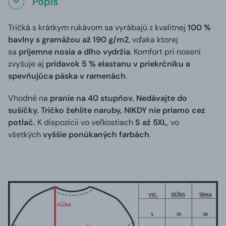
Popis
Tričká s krátkym rukávom sa vyrábajú z kvalitnej
100 %
bavlny s gramážou až 190 g/m2
, vďaka ktorej
sa
príjemne nosia a dlho vydržia
. Komfort pri nosení
zvyšuje aj
prídavok 5 % elastanu v priekrčníku a
spevňujúca páska v ramenách
.
Vhodné na
pranie na 40 stupňov. Nedávajte do
sušičky. Tričko žehlite naruby, NIKDY nie priamo cez
potlač.
K dispozícii vo veľkostiach
S až 5XL
, vo
všetkých
vyššie ponúkaných farbách
.