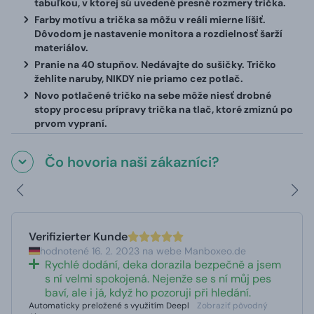
tabuľkou, v ktorej sú uvedené presné rozmery trička.
Farby motívu a trička sa môžu v reáli mierne líšiť.
Dôvodom je nastavenie monitora a rozdielnosť šarží
materiálov.
Pranie na 40 stupňov. Nedávajte do sušičky. Tričko
žehlite naruby, NIKDY nie priamo cez potlač.
Novo potlačené tričko na sebe môže niesť drobné
stopy procesu prípravy trička na tlač, ktoré zmiznú po
prvom vypraní.
Čo hovoria naši zákazníci?
Verifizierter Kunde
hodnotené 16. 2. 2023 na webe Manboxeo.de
Rychlé dodání, deka dorazila bezpečně a jsem
s ní velmi spokojená. Nejenže se s ní můj pes
baví, ale i já, když ho pozoruji při hledání.
Automaticky preložené s využitím Deepl
Zobraziť pôvodný