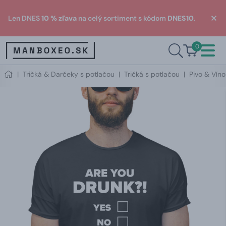
Len DNES
10 % zľava
na celý sortiment s kódom
DNES10
.
0
|
Tričká & Darčeky s potlačou
|
Tričká s potlačou
|
Pivo & Víno