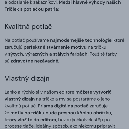
a odoslanie k zákazníkovi.
Medzi hlavné výhody našich
Tričiek s potlačou patria
:
Kvalitná potlač
Na potlač používame
najmodernejšie technológie
, ktoré
zaručujú
perfektné stvárnenie motívu
na tričku
v
sýtych, výrazných a stálych farbách
. Použité farby
sú
zdravotne nezávadné
.
Vlastný dizajn
Ľahko a rýchlo si v našom editore
môžete vytvoriť
vlastný dizajn
na tričko a my sa postaráme o jeho
kvalitnú potlač.
Priama digitálna potlač
zaručuje,
že
motív na tričku bude presnou kópiou obrázku,
ktorý vložíte do editora
, bez akýchkoľvek stôp po
procese tlače. Ideálny spôsob, ako niekomu pripraviť