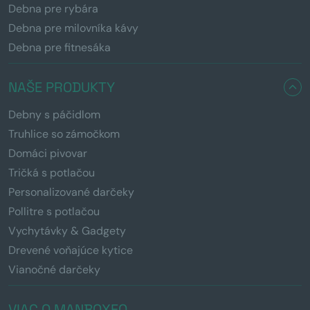
Debna pre rybára
Debna pre milovníka kávy
Debna pre fitnesáka
NAŠE PRODUKTY
Debny s páčidlom
Truhlice so zámočkom
Domáci pivovar
Tričká s potlačou
Personalizované darčeky
Pollitre s potlačou
Vychytávky & Gadgety
Drevené voňajúce kytice
Vianočné darčeky
VIAC O MANBOXEO