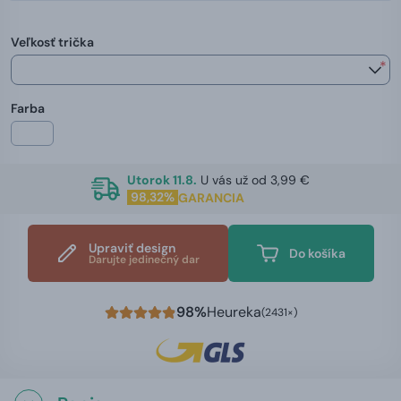
Veľkosť trička
*
Farba
Utorok 11.8.
U vás už od 3,99 €
98,32%
GARANCIA
Upraviť design
Do košíka
Darujte jedinečný dar
98%
Heureka
(2431×)