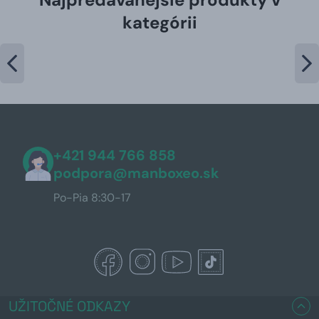
kategórii
+421 944 766 858
podpora@manboxeo.sk
Po-Pia 8:30-17
UŽITOČNÉ ODKAZY