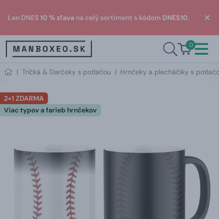
Len DNES
10 % zľava
na celý sortiment s kódom
DNES10
.
0
|
Tričká & Darčeky s potlačou
|
Hrnčeky a plecháčiky s potlač
2+1 ZDARMA
Viac typov a farieb hrnčekov