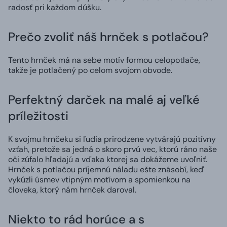
radosť pri každom dúšku.
Prečo zvoliť náš hrnček s potlačou?
Tento hrnček má na sebe motív formou celopotlače,
takže je potlačený po celom svojom obvode.
Perfektný darček na malé aj veľké
príležitosti
K svojmu hrnčeku si ľudia prirodzene vytvárajú pozitívny
vzťah, pretože sa jedná o skoro prvú vec, ktorú ráno naše
oči zúfalo hľadajú a vďaka ktorej sa dokážeme uvoľniť.
Hrnček s potlačou príjemnú náladu ešte znásobí, keď
vykúzli úsmev vtipným motívom a spomienkou na
človeka, ktorý nám hrnček daroval.
Niekto to rád horúce a s