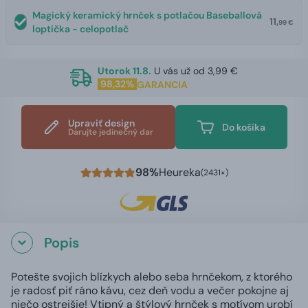
Magický keramický hrnček s potlačou Baseballová
11,
99 €
loptička - celopotlač
Utorok 11.8.
U vás už od 3,99 €
98,32%
GARANCIA
Upraviť design
Do košíka
Darujte jedinečný dar
98%
Heureka
(2431×)
Popis
Potešte svojich blízkych alebo seba hrnčekom, z ktorého
je radosť piť ráno kávu, cez deň vodu a večer pokojne aj
niečo ostrejšie! Vtipný a štýlový hrnček s motívom urobí