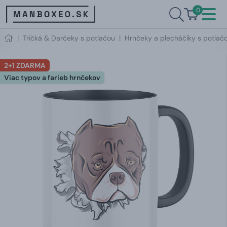
0
|
Tričká & Darčeky s potlačou
|
Hrnčeky a plecháčiky s potlač
2+1 ZDARMA
Viac typov a farieb hrnčekov