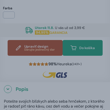
Farba
Utorok 11.8.
U vás už od 3,99 €
94,95%
GARANCIA
Upraviť design
Do košíka
Darujte jedinečný dar
98%
Heureka
(2431×)
Popis
Potešte svojich blízkych alebo seba hrnčekom, z ktorého
je radosť piť ráno kávu, cez deň vodu a večer pokojne aj