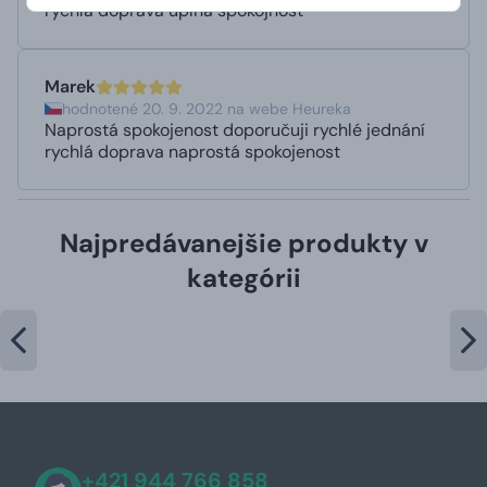
rýchla doprava úplná spokojnosť
Marek
hodnotené 20. 9. 2022 na webe Heureka
Naprostá spokojenost doporučuji rychlé jednání
rychlá doprava naprostá spokojenost
Najpredávanejšie produkty v
kategórii
+421 944 766 858