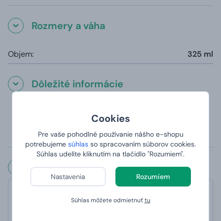
Rozmery a váha
Objem:
325 ml
Dôležité informácie
Hrnčeky sú vhodné do umývačky (s výnimkou
Cookies
magického hrnčeka, ktorý sa kvôli teplocitlivej vrstve
odporúča umývať v ruke)
Pre vaše pohodlné používanie nášho e-shopu
Potlač je panoramatická tzn. potlač je z oboch strán.
potrebujeme
súhlas
so spracovaním súborov cookies.
Súhlas udelíte kliknutím na tlačidlo "Rozumiem".
Čo hovoria naši zákazníci?
Nastavenia
Rozumiem
Marek
Súhlas môžete odmietnuť
tu
hodnotené 6. 1. 2023 na webe Heureka
Úplná spokojnosť odporúčam rýchle konanie