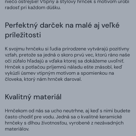
niečo ostrejšie! Vtipný a štýlový hrnček s motívom urobí
radosť pri každom dúšku.
Perfektný darček na malé aj veľké
príležitosti
K svojmu hrnčeku si ľudia prirodzene vytvárajú pozitívny
vzťah, pretože sa jedná o skoro prvú vec, ktorú ráno naše
oči zúfalo hľadajú a vďaka ktorej sa dokážeme uvoľniť.
Hrnček s potlačou príjemnú náladu ešte znásobí, keď
vykúzli úsmev vtipným motívom a spomienkou na
človeka, ktorý nám hrnček daroval.
Kvalitný materiál
Hrnčekom od nás sa ucho neutrhne, aj keď s nimi budete
často chodiť pre vodu. Jedná sa o kvalitné keramické
hrnčeky s dlhou životnosťou, vyrobené z nezávadných
materiálov.