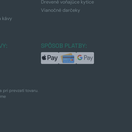
Drevené voňajúce kytice
Vianočné darčeky
a kávy
a
VY:
SPÔSOB PLATBY:
pri prevzatí tovaru.
ime