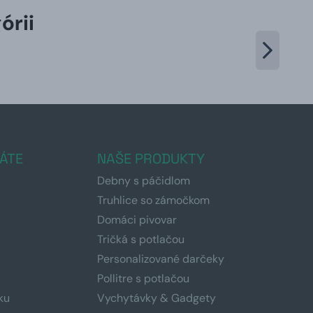
órii
ÁTE
NAŠE PRODUKTY
Debny s páčidlom
Truhlice so zámočkom
Domáci pivovar
Tričká s potlačou
Personalizované darčeky
Pollitre s potlačou
ku
Vychytávky & Gadgety