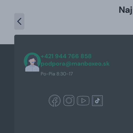
Naj
+421 944 766 858
podpora@manboxeo.sk
Po-Pia 8:30-17