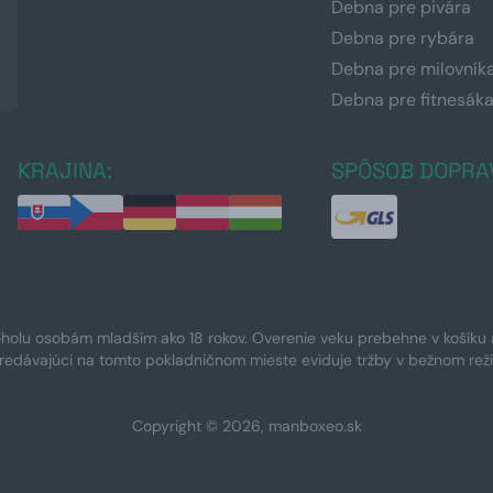
Debna pre pivára
Debna pre rybára
Debna pre milovník
Debna pre fitnesák
KRAJINA:
SPÔSOB DOPRA
oholu osobám mladším ako 18 rokov. Overenie veku prebehne v košíku a 
Predávajúci na tomto pokladničnom mieste eviduje tržby v bežnom rež
Copyright © 2026, manboxeo.sk