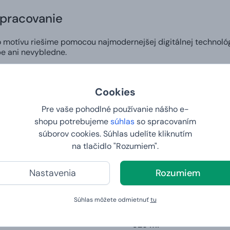
spracovanie
motívu riešime pomocou najmodernejšej digitálnej technológ
e ani nevybledne.
zajn
Cookies
si v našom editore môžete vytvoriť vlastný dizajn na hrnček a 
Pre vaše pohodlné používanie nášho e-
komu pripraviť skutočne osobitý darček alebo vyjadriť svoj štý
shopu potrebujeme
súhlas
so spracovaním
súborov cookies. Súhlas udelíte kliknutím
 do 2. dňa
na tlačidlo "Rozumiem".
ej vlastnej potlače.
Nastavenia
Rozumiem
y a váha
Súhlas môžete odmietnuť
tu
325 ml