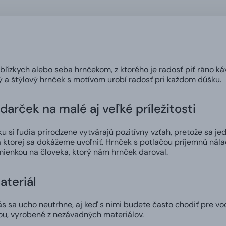
 blízkych alebo seba hrnčekom, z ktorého je radosť piť ráno ká
ný a štýlový hrnček s motívom urobí radosť pri každom dúšku.
darček na malé aj veľké príležitosti
 si ľudia prirodzene vytvárajú pozitívny vzťah, pretože sa jed
 ktorej sa dokážeme uvoľniť. Hrnček s potlačou príjemnú nál
ienkou na človeka, ktorý nám hrnček daroval.
ateriál
 sa ucho neutrhne, aj keď s nimi budete často chodiť pre vod
ou, vyrobené z nezávadných materiálov.