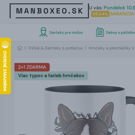
U vás:
Pondelok 10.8
GARANCIA
98,84%
Darčeky pre mužov
Debny s páčidl
|
Tričká & Darčeky s potlačou
|
Hrnčeky a plecháčiky s
2+1 ZDARMA
Viac typov a farieb hrnčekov