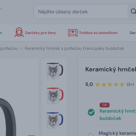
.
om
Darčeky pre ženy
Truhlice so zámočkom
Dar
 potlačou
Keramický hrnček s potlačou Francúzsky buldoček
Keramický hrnček
5,0
(2×)
TIP
Keramický hrnč
buldoček
Magický kerami