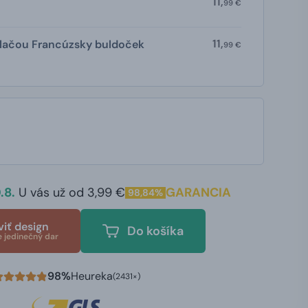
11,
99 €
11,
tlačou Francúzsky buldoček
99 €
.8.
U vás už od 3,99 €
GARANCIA
98,84%
viť design
Do košíka
e jedinečný dar
98%
Heureka
(2431×)