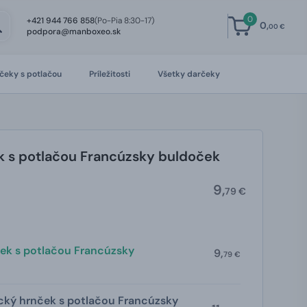
0
+421 944 766 858
(Po-Pia 8:30-17)
0,
00 €
podpora@manboxeo.sk
čeky s potlačou
Príležitosti
Všetky darčeky
 s potlačou Francúzsky buldoček
9,
79 €
ek s potlačou Francúzsky
9,
79 €
cký hrnček s potlačou Francúzsky