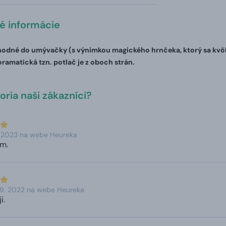
té informácie
odné do umývačky (s výnimkou magického hrnčeka, ktorý sa kvôli 
oramatická tzn. potlač je z oboch strán.
ria naši zákazníci?
. 2023 na webe Heureka
m.
 9. 2022 na webe Heureka
i.