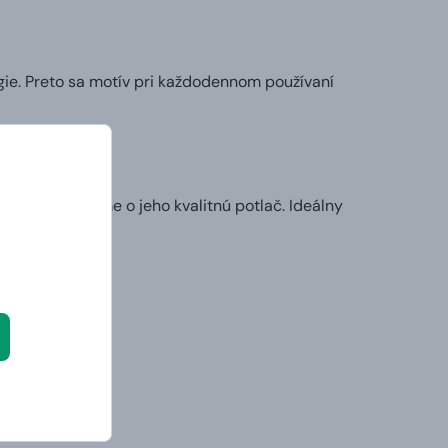
ie. Preto sa motív pri každodennom používaní
my sa postaráme o jeho kvalitnú potlač. Ideálny
l.