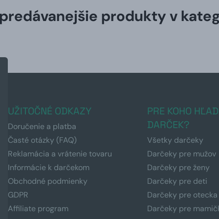
predávanejšie produkty v kateg
UŽITOČNÉ ODKAZY
PRE KOHO HĽAD
DARČEK?
Doručenie a platba
Časté otázky (FAQ)
Všetky darčeky
Reklamácia a vrátenie tovaru
Darčeky pre mužov
Informácie k darčekom
Darčeky pre ženy
Obchodné podmienky
Darčeky pre deti
GDPR
Darčeky pre otecka
Affiliate program
Darčeky pre mamič