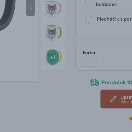
buldoček
Plecháčik s po
Farba
+1
Pondelok 10
Upra
Darujt