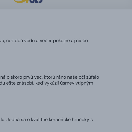
vu, cez deň vodu a večer pokojne aj niečo
ná o skoro prvú vec, ktorú ráno naše oči zúfalo
adu ešte znásobí, keď vykúzli úsmev vtipným
u. Jedná sa o kvalitné keramické hrnčeky s