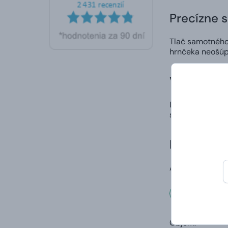
Precízne 
Tlač samotného 
hrnčeka neošúp
Vlastný di
Ľahko a rýchlo 
spôsob, ako nie
Doručenie
A to vrátane vaš
Rozmer
Objem: