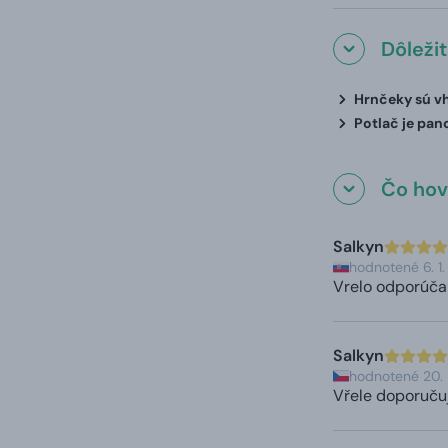
Dôleži
Hrnčeky sú vh
Potlač je pan
Čo hovo
Salkyn
hodnotené 6. 1
Vrelo odporúča
Salkyn
hodnotené 20.
Vřele doporučuj