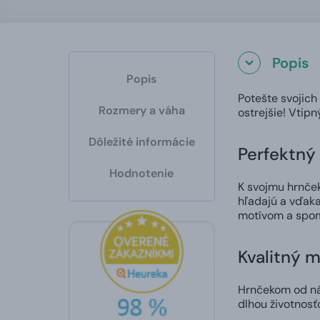
Popis
Popis
Potešte svojich
Rozmery a váha
ostrejšie! Vtip
Dôležité informácie
Perfektný 
Hodnotenie
K svojmu hrnčeku
hľadajú a vďaka
motívom a spom
Kvalitný m
Hrnčekom od nás
dlhou životnosť