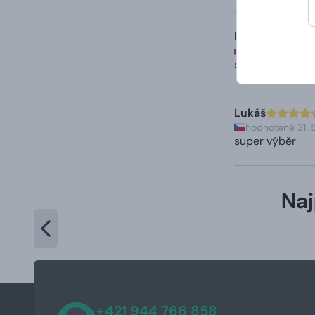
David
hodnotené 7. 6
super výber
Lukáš
hodnotené 31. 
super výběr
Naj
+421 944 766 858