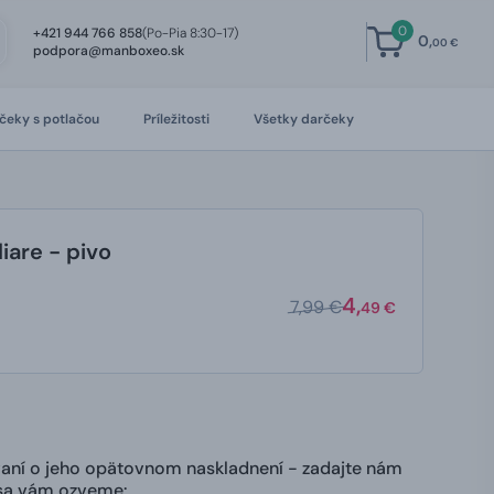
0
+421 944 766 858
(Po-Pia 8:30-17)
0,
00 €
podpora@manboxeo.sk
čeky s potlačou
Príležitosti
Všetky darčeky
iare - pivo
4,
7,99 €
49 €
ovaní o jeho opätovnom naskladnení - zadajte nám
 sa vám ozveme: