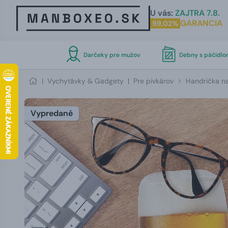
U vás:
ZAJTRA 7.8.
GARANCIA
99,02%
Darčeky pre mužov
Debny s páčidl
|
Vychytávky & Gadgety
|
Pre pivkárov
Handrička na
Vypredané