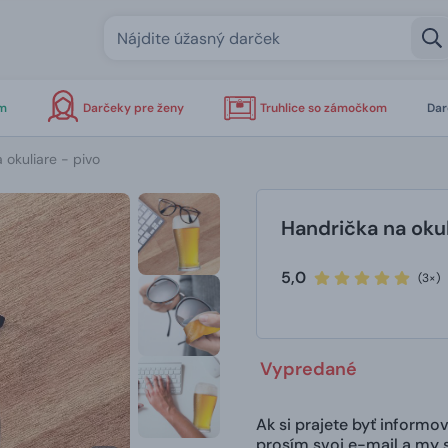
om
Darčeky pre ženy
Truhlice so zámočkom
Dar
 okuliare - pivo
Handrička na okul
5,0
(3×)
Vypredané
Ak si prajete byť inform
prosím svoj e-mail a my