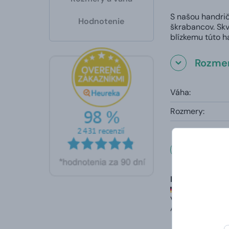
S našou handrič
Hodnotenie
škrabancov. Skv
blízkemu túto h
Rozmer
Váha:
Rozmery:
Čo hovo
Helmut
hodnotené 19.
Velmi rychlé do
Automaticky prelože
Sehr schnel