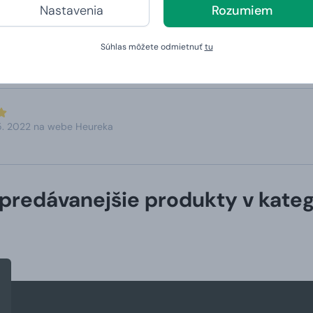
Nastavenia
Rozumiem
Súhlas môžete odmietnuť
tu
. 2022 na webe Heureka
5. 2022 na webe Heureka
predávanejšie produkty v kateg