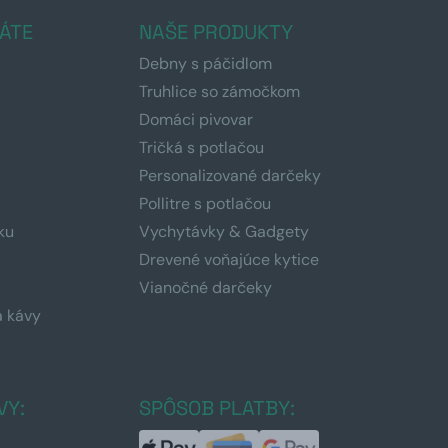
ÁTE
NAŠE PRODUKTY
Debny s páčidlom
Truhlice so zámočkom
Domáci pivovar
Tričká s potlačou
Personalizované darčeky
Pollitre s potlačou
ku
Vychytávky & Gadgety
Drevené voňajúce kytice
Vianočné darčeky
a kávy
a
VY:
SPÔSOB PLATBY: