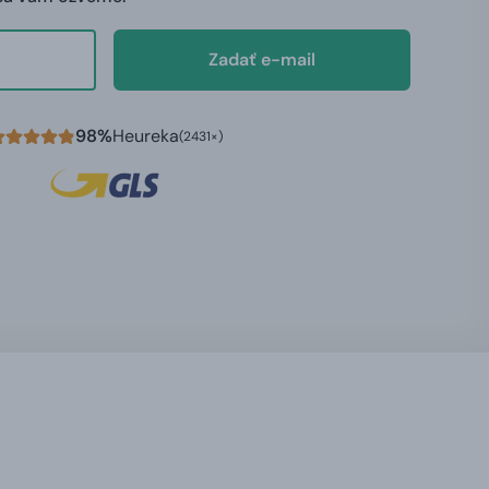
Zadať e-mail
98%
Heureka
(2431×)