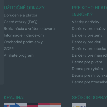
UŽITOČNÉ ODKAZY
PRE KOHO HĽAD
DARČEK?
Doručenie a platba
Časté otázky (FAQ)
Všetky darčeky
Reklamácia a vrátenie tovaru
Darčeky pre mužov
Informácie k darčekom
Darčeky pre ženy
Obchodné podmienky
Darčeky pre deti
GDPR
Darčeky pre otecka
Affiliate program
Darčeky pre mamič
Debna pre pivára
Debna pre rybára
Debna pre milovník
Debna pre fitnesák
KRAJINA:
SPÔSOB DOPRA