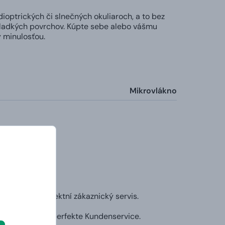
ioptrických či slnečných okuliaroch, a to bez
h hladkých povrchov. Kúpte sebe alebo vášmu
 minulosťou.
Mikrovlákno
mě určitě perfektní zákaznický servis.
ich sicher der perfekte Kundenservice.