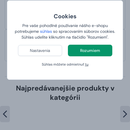
Jana
hodnotené 2. 2. 2023 na webe Heureka
Cookies
Rychlost a spolehlivost.
Pre vaše pohodlné používanie nášho e-shopu
potrebujeme
súhlas
so spracovaním súborov cookies.
Súhlas udelíte kliknutím na tlačidlo "Rozumiem".
Kateřina
hodnotené 30. 12. 2022 na webe Heureka
Nastavenia
Rozumiem
Rychlé dodání, zboží splňuje očekávání
Súhlas môžete odmietnuť
tu
Zobraziť viac (16)
Najpredávanejšie produkty v
kategórii