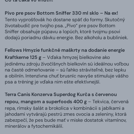
Pivo pre psov Bottom Sniffer 330 ml sklo – Na ex!
Tento vyprošťovák ho dostane späť do formy. Skutočný
životabudič pre tvojho psa. „Pivo“ pre psov Bottom
Sniffer obsahuje púpavu a lopúch, ktoré tvojmu psovi
dodajú poriadnu dávku energie. Bez alkoholu a bubliniek.
Fellows Hmyzie funkčné maškrty na dodanie energie
Kraftkerne 125 g
– Vďaka hmyzej bielkovine ako
jedinému zdroju živočíšnych bielkovín sú ideálnou voľbou
na časté odmeňovanie – sú ľahko stráviteľné, bez lepku
a obilnín. Intenzívna chuť brusníc navyše stimuluje vášho
psa a tréning je vďaka nim ešte efektívnejší.
Terra Canis Konzerva Superdog Kurča s červenou
repou, mangom a superfoods 400 g
– Tekvica, červená
repa, rímsky šalát a brokolica v kombinácii s jablkami a
jahodami vytvárajú pestrú zmes ovocia a zeleniny, ktorá
zabezpečí, že pes bude mať v miske dostatok vitamínov,
minerálov a fytochemikálií.