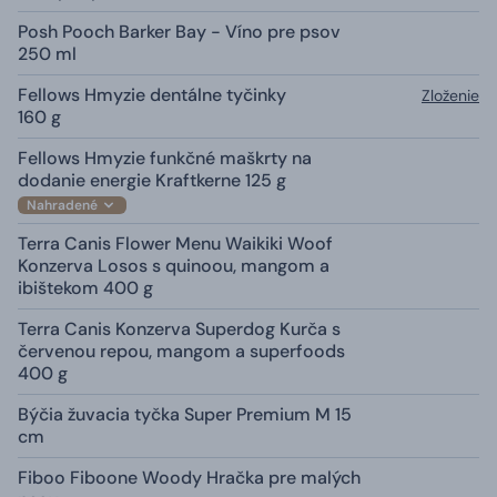
Posh Pooch Barker Bay - Víno pre psov
250 ml
Fellows Hmyzie dentálne tyčinky
Zloženie
160 g
Fellows Hmyzie funkčné maškrty na
dodanie energie Kraftkerne 125 g
Nahradené
Terra Canis Flower Menu Waikiki Woof
Konzerva Losos s quinoou, mangom a
ibištekom 400 g
Terra Canis Konzerva Superdog Kurča s
červenou repou, mangom a superfoods
400 g
Býčia žuvacia tyčka Super Premium M 15
cm
Fiboo Fiboone Woody Hračka pre malých