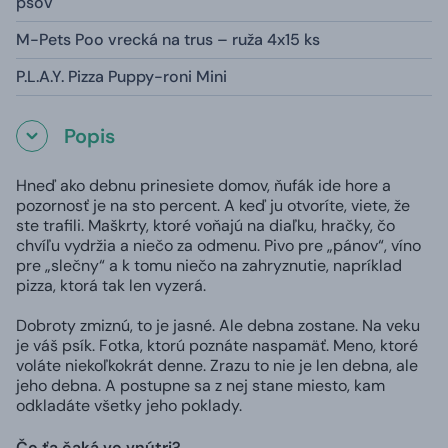
psov
M-Pets Poo vrecká na trus – ruža 4x15 ks
P.L.A.Y. Pizza Puppy-roni Mini
Popis
Hneď ako debnu prinesiete domov, ňufák ide hore a
pozornosť je na sto percent. A keď ju otvoríte, viete, že
ste trafili. Maškrty, ktoré voňajú na diaľku, hračky, čo
chvíľu vydržia a niečo za odmenu. Pivo pre „pánov“, víno
pre „slečny“ a k tomu niečo na zahryznutie, napríklad
pizza, ktorá tak len vyzerá.
Dobroty zmiznú, to je jasné. Ale debna zostane. Na veku
je váš psík. Fotka, ktorú poznáte naspamäť. Meno, ktoré
voláte niekoľkokrát denne. Zrazu to nie je len debna, ale
jeho debna. A postupne sa z nej stane miesto, kam
odkladáte všetky jeho poklady.
Čo ťa čaká vo vnútri?