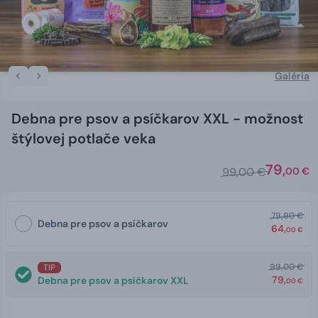
Galéria
Debna pre psov a psíčkarov XXL - možnost
štýlovej potlače veka
79,
99,00 €
00 €
79,90 €
Debna pre psov a psíčkarov
64,
00 €
99,00 €
TIP
79,
Debna pre psov a psíčkarov XXL
00 €