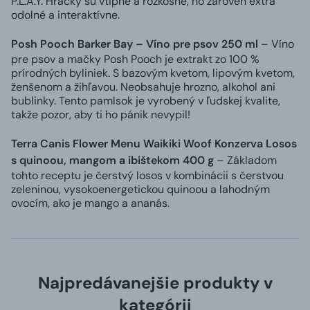
P.L.A.Y. Hračky sú vtipné a rozkošné, no zároveň extra
odolné a interaktívne.
Posh Pooch Barker Bay – Víno pre psov 250 ml
– Víno
pre psov a mačky Posh Pooch je extrakt zo 100 %
prírodných byliniek. S bazovým kvetom, lipovým kvetom,
ženšenom a žihľavou. Neobsahuje hrozno, alkohol ani
bublinky. Tento pamlsok je vyrobený v ľudskej kvalite,
takže pozor, aby ti ho pánik nevypil!
Terra Canis Flower Menu Waikiki Woof Konzerva Losos
s quinoou, mangom a ibištekom 400 g
– Základom
tohto receptu je čerstvý losos v kombinácii s čerstvou
zeleninou, vysokoenergetickou quinoou a lahodným
ovocím, ako je mango a ananás.
Najpredávanejšie produkty v
kategórii