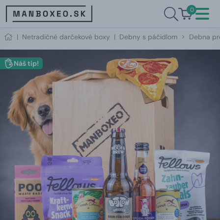
0
|
Netradičné darčekové boxy
|
Debny s páčidlom
Debna pre
Náš tip!