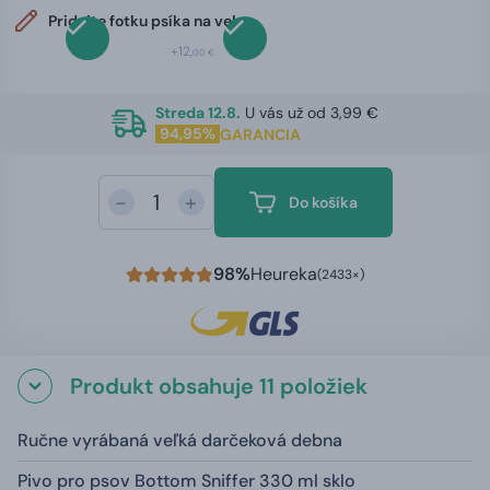
Pridajte fotku psíka na veko
+12,
00 €
Streda 12.8.
U vás už od 3,99 €
94,95%
GARANCIA
-
+
Do košíka
98%
Heureka
(2433×)
Produkt obsahuje 11 položiek
Ručne vyrábaná veľká darčeková debna
Pivo pro psov Bottom Sniffer 330 ml sklo