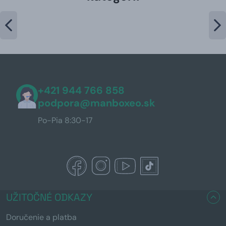
+421 944 766 858
podpora@manboxeo.sk
Po-Pia 8:30-17
UŽITOČNÉ ODKAZY
Doručenie a platba