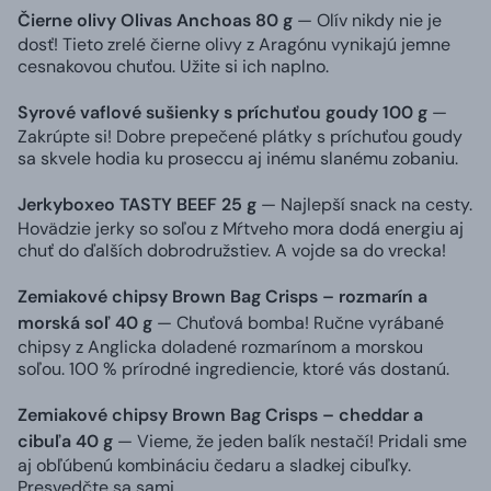
Čierne olivy Olivas Anchoas 80 g
— Olív nikdy nie je
dosť! Tieto zrelé čierne olivy z Aragónu vynikajú jemne
cesnakovou chuťou. Užite si ich naplno.
Syrové vaflové sušienky s príchuťou goudy 100 g
—
Zakrúpte si! Dobre prepečené plátky s príchuťou goudy
sa skvele hodia ku proseccu aj inému slanému zobaniu.
Jerkyboxeo TASTY BEEF 25 g
— Najlepší snack na cesty.
Hovädzie jerky so soľou z Mŕtveho mora dodá energiu aj
chuť do ďalších dobrodružstiev. A vojde sa do vrecka!
Zemiakové chipsy Brown Bag Crisps – rozmarín a
morská soľ 40 g
— Chuťová bomba! Ručne vyrábané
chipsy z Anglicka doladené rozmarínom a morskou
soľou. 100 % prírodné ingrediencie, ktoré vás dostanú.
Zemiakové chipsy Brown Bag Crisps – cheddar a
cibuľa 40 g
— Vieme, že jeden balík nestačí! Pridali sme
aj obľúbenú kombináciu čedaru a sladkej cibuľky.
Presvedčte sa sami.