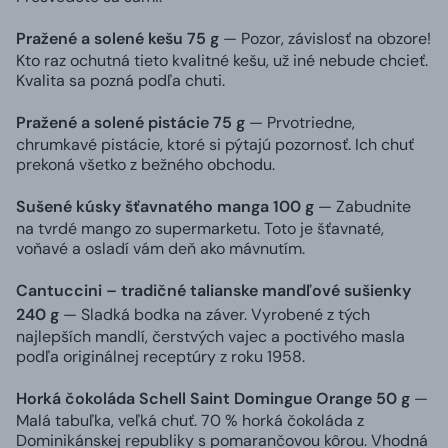
Pražené a solené kešu 75 g
— Pozor, závislosť na obzore!
Kto raz ochutná tieto kvalitné kešu, už iné nebude chcieť.
Kvalita sa pozná podľa chuti.
Pražené a solené pistácie 75 g
— Prvotriedne,
chrumkavé pistácie, ktoré si pýtajú pozornosť. Ich chuť
prekoná všetko z bežného obchodu.
Sušené kúsky šťavnatého manga 100 g
— Zabudnite
na tvrdé mango zo supermarketu. Toto je šťavnaté,
voňavé a osladí vám deň ako mávnutím.
Cantuccini – tradičné talianske mandľové sušienky
240 g
— Sladká bodka na záver. Vyrobené z tých
najlepších mandlí, čerstvých vajec a poctivého masla
podľa originálnej receptúry z roku 1958.
Horká čokoláda Schell Saint Domingue Orange 50 g
—
Malá tabuľka, veľká chuť. 70 % horká čokoláda z
Dominikánskej republiky s pomarančovou kôrou. Vhodná