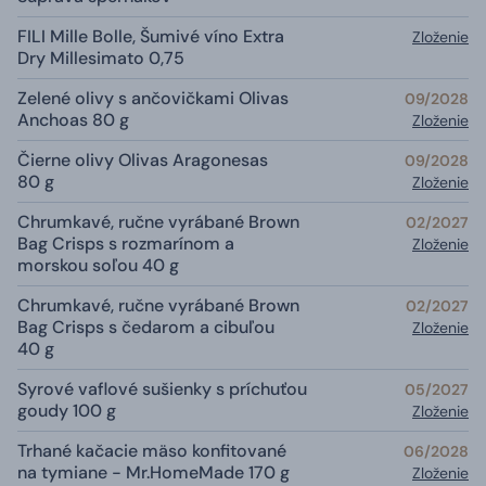
FILI Mille Bolle, Šumivé víno Extra
Zloženie
Dry Millesimato 0,75
Zelené olivy s ančovičkami Olivas
09/2028
Anchoas 80 g
Zloženie
Čierne olivy Olivas Aragonesas
09/2028
80 g
Zloženie
Chrumkavé, ručne vyrábané Brown
02/2027
Bag Crisps s rozmarínom a
Zloženie
morskou soľou 40 g
Chrumkavé, ručne vyrábané Brown
02/2027
Bag Crisps s čedarom a cibuľou
Zloženie
40 g
Syrové vaflové sušienky s príchuťou
05/2027
goudy 100 g
Zloženie
Trhané kačacie mäso konfitované
06/2028
na tymiane - Mr.HomeMade 170 g
Zloženie