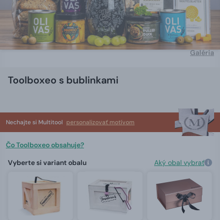
Galéria
Toolboxeo s bublinkami
Nechajte si Multitool
personalizovať motívom
Čo Toolboxeo obsahuje?
Vyberte si variant obalu
Aký obal vybrať