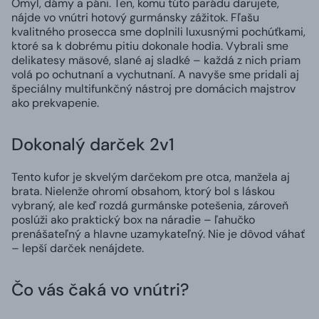
Omyl, dámy a páni. Ten, komu túto parádu darujete,
nájde vo vnútri hotový gurmánsky zážitok. Fľašu
kvalitného prosecca sme doplnili luxusnými pochúťkami,
ktoré sa k dobrému pitiu dokonale hodia. Vybrali sme
delikatesy mäsové, slané aj sladké – každá z nich priam
volá po ochutnaní a vychutnaní. A navyše sme pridali aj
špeciálny multifunkčný nástroj pre domácich majstrov
ako prekvapenie.
Dokonalý darček 2v1
Tento kufor je skvelým darčekom pre otca, manžela aj
brata. Nielenže ohromí obsahom, ktorý bol s láskou
vybraný, ale keď rozdá gurmánske potešenia, zároveň
poslúži ako praktický box na náradie – ľahučko
prenášateľný a hlavne uzamykateľný. Nie je dôvod váhať
– lepší darček nenájdete.
Čo vás čaká vo vnútri?