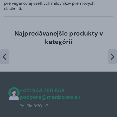
pre vegánov aj všetkých milovníkov prémiových
sladkostí.
Najpredávanejšie produkty v
kategórii
+421 944 766 858
podpora@manboxeo.sk
Po-Pia 8:30-17