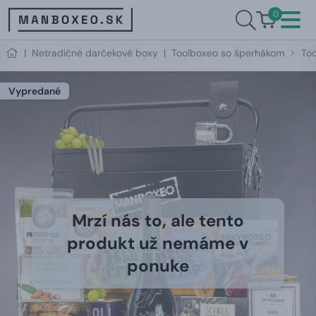
0
|
Netradičné darčekové boxy
|
Toolboxeo so šperhákom
Too
Vypredané
Mrzí nás to, ale tento
produkt už nemáme v
ponuke