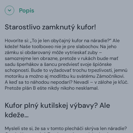
Popis
Starostlivo zamknutý kufor!
Hovoríte si: „To je len obyčajný kufor na náradie?“ Ale
kdeže! Naše toolboxeo nie je pre slabochov. Na jeho
zámku si obdarovaný môže vytrieskať zuby –
samozrejme len obrazne, pretože v rukách bude mať
sadu šperhákov a šancu predviesť svoje špiónske
schopnosti. Bude to vyžadovať trochu trpezlivosti, jemnú
motoriku a možno aj modlitbu ku svätému Zámočníkovi.
A keď sa to náhodou nepodarí? Nevadí – v zálohe je kľúč.
Pretože plán B ešte nikdy nikoho nesklamal.
Kufor plný kutilskej výbavy? Ale
kdeže…
Mysleli ste si, že sa v tomto plecháči skrýva len náradie?