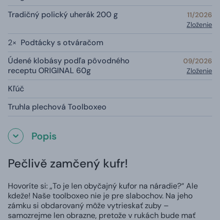
Tradičný polický uherák 200 g
11/2026
Zloženie
2×
Podtácky s otváračom
Údené klobásy podľa pôvodného
09/2026
receptu ORIGINAL 60g
Zloženie
Kľúč
Truhla plechová Toolboxeo
Popis
Pečlivě zamčený kufr!
Hovoríte si: „To je len obyčajný kufor na náradie?“ Ale
kdeže! Naše toolboxeo nie je pre slabochov. Na jeho
zámku si obdarovaný môže vytrieskať zuby –
samozrejme len obrazne, pretože v rukách bude mať