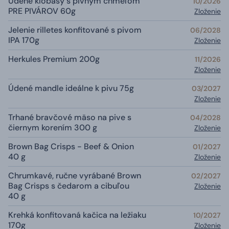
Údené klobásy s pivným chmeľom
10/2026
PRE PIVÁROV 60g
Zloženie
Jelenie rilletes konfitované s pivom
06/2028
IPA 170g
Zloženie
Herkules Premium 200g
11/2026
Zloženie
Údené mandle ideálne k pivu 75g
03/2027
Zloženie
Trhané bravčové mäso na pive s
04/2028
čiernym korením 300 g
Zloženie
Brown Bag Crisps - Beef & Onion
01/2027
40 g
Zloženie
Chrumkavé, ručne vyrábané Brown
02/2027
Bag Crisps s čedarom a cibuľou
Zloženie
40 g
Krehká konfitovaná kačica na ležiaku
10/2027
170g
Zloženie