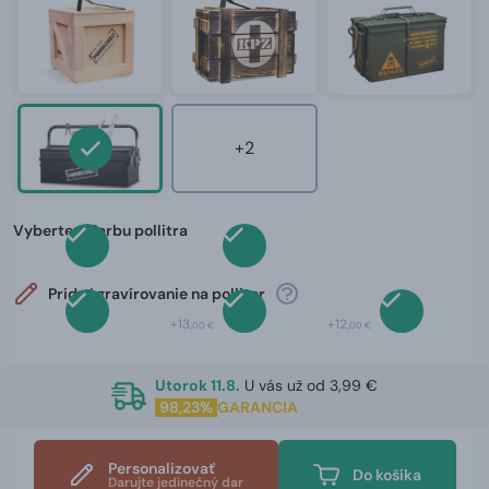
+2
Vyberte si farbu pollitra
Pridať gravírovanie na polliter
+13,
+12,
00 €
00 €
Utorok 11.8.
U vás už od 3,99 €
98,23%
GARANCIA
Personalizovať
Do košíka
Darujte jedinečný dar