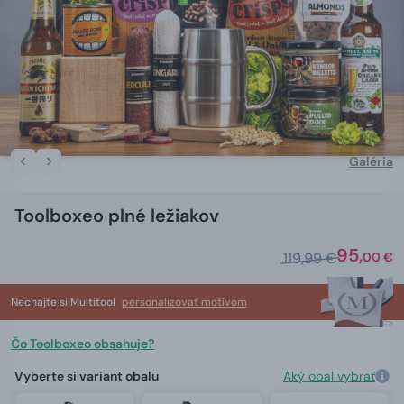
Galéria
Toolboxeo plné ležiakov
95,
119,99 €
00 €
Nechajte si Multitool
personalizovať motívom
Čo Toolboxeo obsahuje?
Vyberte si variant obalu
Aký obal vybrať