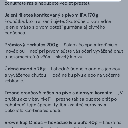
ochutnáte raz a nebudete vedieť prestať.
Jelení rilletes konfitovaný s pivom IPA 170 g
–
Pochúťka, ktorú si zamilujete. Skutočne prvotriedne
jelenie mäso s pivom poteší gurmána aj pivného
nadšenca.
Prémiový Herkules 200 g
– Salám, čo spája tradíciu s
inováciou. Hneď pri prvom súste vás očarí vyvážená chuť
a nezameniteľná vôňa – skvelý k pivu.
Údené mandle 75 g
– Lahodné údené mandle s jemnou
a vyváženou chuťou – ideálne ku pivu alebo na večerné
zobkanie.
Trhané bravčové mäso na pive s čiernym korením
– „V
brušku ako v bavlnke!“ – presne tak sa budete cítiť po
ochutnaní tejto špeciality. Iba kvalitné suroviny a
dokonalá kombinácia chutí.
Brown Bag Crisps – hovädzie & cibuľa 40 g
– Láska na