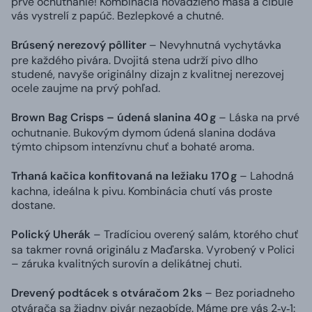
prvé ochutnanie! Kombinácia hovädzieho mäsa a cibule
vás vystrelí z papúč. Bezlepkové a chutné.
Brúsený nerezový pôlliter
– Nevyhnutná vychytávka
pre každého pivára. Dvojitá stena udrží pivo dlho
studené, navyše originálny dizajn z kvalitnej nerezovej
ocele zaujme na prvý pohľad.
Brown Bag Crisps – údená slanina 40 g
– Láska na prvé
ochutnanie. Bukovým dymom údená slanina dodáva
týmto chipsom intenzívnu chuť a bohaté aroma.
Trhaná kačica konfitovaná na ležiaku 170 g
– Lahodná
kachna, ideálna k pivu. Kombinácia chutí vás proste
dostane.
Polický Uherák
– Tradíciou overený salám, ktorého chuť
sa takmer rovná originálu z Maďarska. Vyrobený v Polici
– záruka kvalitných surovín a delikátnej chuti.
Drevený podtácek s otváračom 2 ks
– Bez poriadneho
otvárača sa žiadny pivár nezaobíde. Máme pre vás 2‑v‑1: