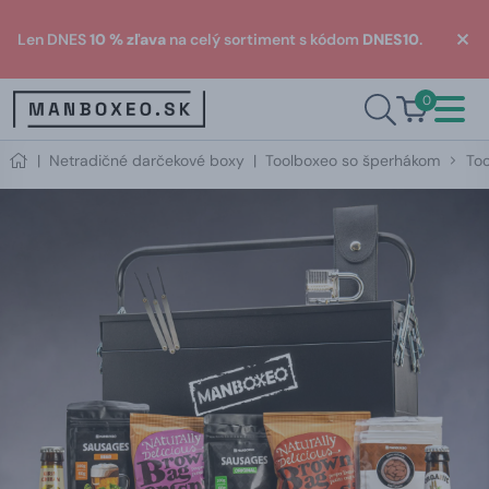
Len DNES
10 % zľava
na celý sortiment s kódom
DNES10
.
0
|
Netradičné darčekové boxy
|
Toolboxeo so šperhákom
Too