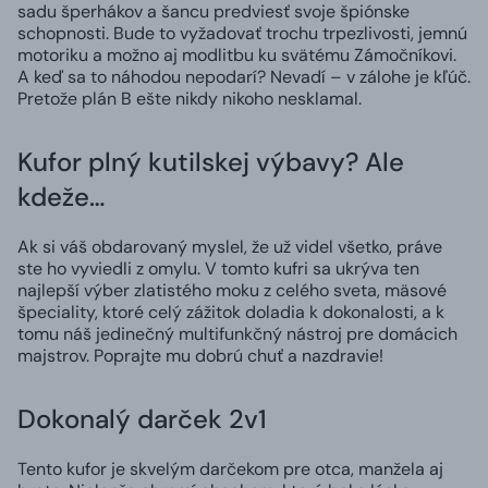
sadu šperhákov a šancu predviesť svoje špiónske
schopnosti. Bude to vyžadovať trochu trpezlivosti, jemnú
motoriku a možno aj modlitbu ku svätému Zámočníkovi.
A keď sa to náhodou nepodarí? Nevadí – v zálohe je kľúč.
Pretože plán B ešte nikdy nikoho nesklamal.
Kufor plný kutilskej výbavy? Ale
kdeže…
Ak si váš obdarovaný myslel, že už videl všetko, práve
ste ho vyviedli z omylu. V tomto kufri sa ukrýva ten
najlepší výber zlatistého moku z celého sveta, mäsové
špeciality, ktoré celý zážitok doladia k dokonalosti, a k
tomu náš jedinečný multifunkčný nástroj pre domácich
majstrov. Poprajte mu dobrú chuť a nazdravie!
Dokonalý darček 2v1
Tento kufor je skvelým darčekom pre otca, manžela aj