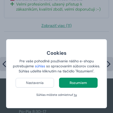
Velmi profesionílní, užasný přístup k
zákazníkům, kvalitní zboží, velmi doporučuji :-)
Zobraziť viac (11)
Najpredávanejšie produkty v
kategórii
Cookies
Pre vaše pohodlné používanie nášho e-shopu
potrebujeme
súhlas
so spracovaním súborov cookies.
Súhlas udelíte kliknutím na tlačidlo "Rozumiem".
Nastavenia
Rozumiem
Súhlas môžete odmietnuť
tu
+421 944 766 858
podpora@manboxeo.sk
Po-Pia 8:30-17