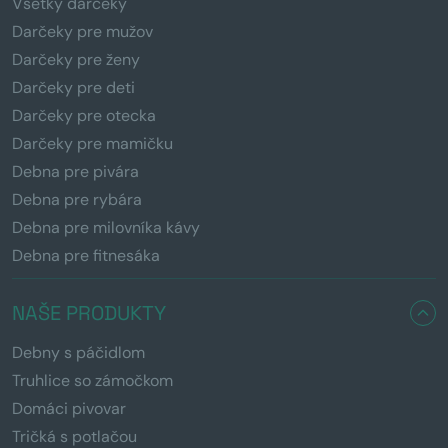
Všetky darčeky
Darčeky pre mužov
Darčeky pre ženy
Darčeky pre deti
Darčeky pre otecka
Darčeky pre mamičku
Debna pre pivára
Debna pre rybára
Debna pre milovníka kávy
Debna pre fitnesáka
NAŠE PRODUKTY
Debny s páčidlom
Truhlice so zámočkom
Domáci pivovar
Tričká s potlačou