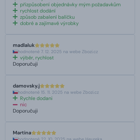
přizpůsobení objednávky mým požadavkům
rychlost dodání
způsob zabalení balíčku
dobré a zajímavé výrobky
madlaluk
hodnotené 7. 12. 2025 na webe Zbozi.cz
výběr, rychlost
Doporučuji
damovsky.j
hodnotené 15. 11. 2025 na webe Zbozi.cz
Rychle dodani
nic
Doporučuji
Martina
hodnotené 22. 10. 2025 na webe Heureka