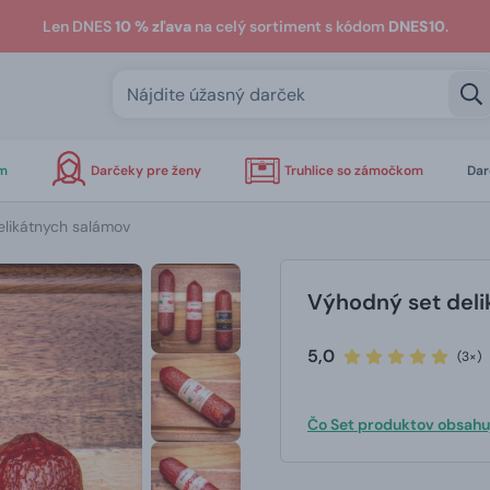
Len DNES
10 % zľava
na celý sortiment s kódom
DNES10
.
om
Darčeky pre ženy
Truhlice so zámočkom
Dar
likátnych salámov
Výhodný set deli
5,0
(3×)
Čo Set produktov obsahu