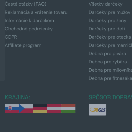
Časté otázky (FAQ)
Všetky darčeky
Reklamácia a vrátenie tovaru
Darčeky pre mužov
Informácie k darčekom
Darčeky pre ženy
Obchodné podmienky
Darčeky pre deti
GDPR
Darčeky pre otecka
Affiliate program
Darčeky pre mamič
Debna pre pivára
Debna pre rybára
Debna pre milovník
Debna pre fitnesák
KRAJINA:
SPÔSOB DOPRA