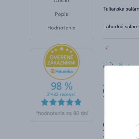
Obsah
Talianska salá
Popis
Lahodná salám
Hodnotenie
Čo hovo
Jitka
hodnotené 24.
Rychlost dod
vladimíra
hodnotené 10. 
rychlé dodán
růže je krás