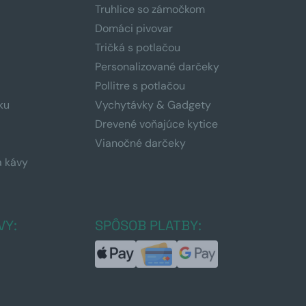
Truhlice so zámočkom
Domáci pivovar
Tričká s potlačou
Personalizované darčeky
Pollitre s potlačou
ku
Vychytávky & Gadgety
Drevené voňajúce kytice
Vianočné darčeky
a kávy
a
VY:
SPÔSOB PLATBY: