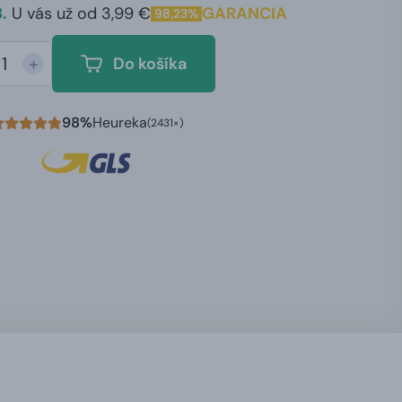
.
U vás už od 3,99 €
GARANCIA
98,23%
+
Do košíka
98%
Heureka
(2431×)