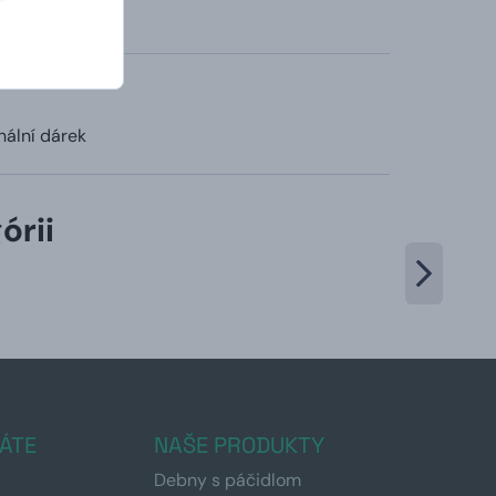
nální dárek
órii
ÁTE
NAŠE PRODUKTY
Debny s páčidlom