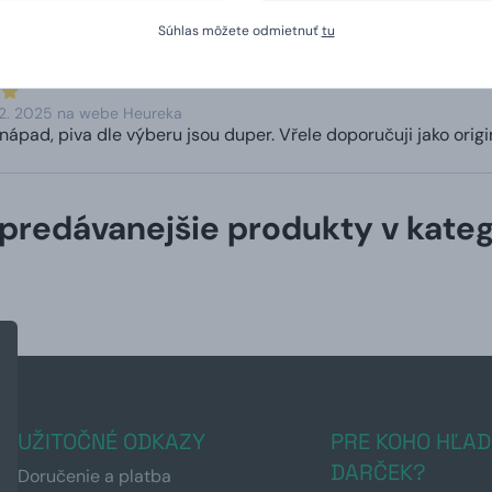
Súhlas môžete odmietnuť
tu
12. 2025 na webe Heureka
ápad, piva dle výberu jsou duper. Vřele doporučuji jako origi
predávanejšie produkty v kateg
UŽITOČNÉ ODKAZY
PRE KOHO HĽAD
DARČEK?
Doručenie a platba