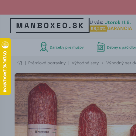
U vás:
Utorok 11.8.
GARANCIA
98,23%
Darčeky pre mužov
Debny s páčidl
|
Prémiové potraviny
|
Výhodné sety
Výhodný set de