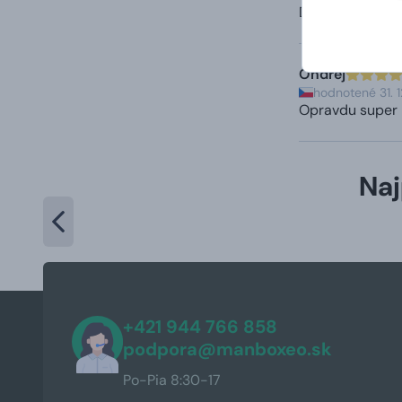
Doporučuji
Ondřej
hodnotené 31. 
Opravdu super n
Naj
+421 944 766 858
podpora@manboxeo.sk
Po-Pia 8:30-17