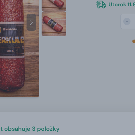
Utorok 11.8
-
t obsahuje 3 položky