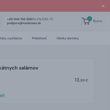
0
+421 944 766 858
(Po-Pia 8:30-17)
0,
00 €
podpora@manboxeo.sk
čeky s potlačou
Príležitosti
Všetky darčeky
kátnych salámov
13,
99 €
je?