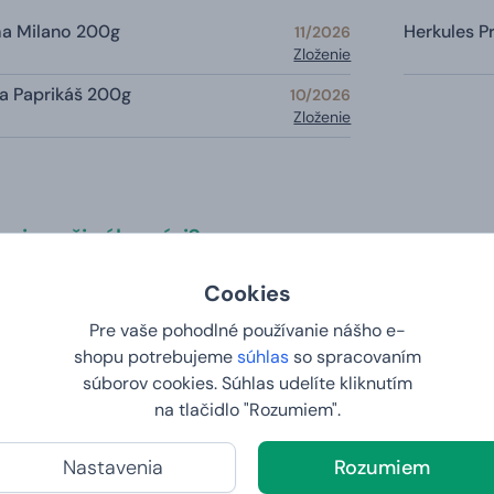
ma Milano 200g
Herkules 
11/2026
Zloženie
a Paprikáš 200g
10/2026
Zloženie
ria naši zákazníci?
Cookies
 4. 2026 na webe Heureka
Pre vaše pohodlné používanie nášho e-
ání, kvalita výrobků
shopu potrebujeme
súhlas
so spracovaním
súborov cookies. Súhlas udelíte kliknutím
na tlačidlo "Rozumiem".
1. 2026 na webe Zbozi.cz
í,v ú objednáno,ve čt doma
Nastavenia
Rozumiem
ná