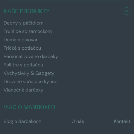
NAŠE PRODUKTY
Debny s páčidlom
Truhlice so zámočkom
Domáci pivovar
Tričká s potlačou
Personalizované darčeky
Pollitre s potlačou
Vychytávky & Gadgety
Drevené voňajúce kytice
Vianočné darčeky
VIAC O MANBOXEO
Blog o darčekoch
O nás
Kontakt