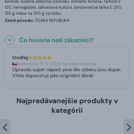
korenie, sušená zelenina (cesnak), extrakty korenia, farbivo E
120, hemoglobín, zákvasová kultúra, konzervačná látka E 250.
125 g mäsa na 100 g výrobku.
Země původu:
ČESKÁ REPUBLIKA
Čo hovoria naši zákazníci?
Ondřej
hodnotené 31. 12. 2025 na webe Heureka
Opravdu super nápad, piva dle výberu jsou duper.
Vřele doporučuji jako originální dárek
Najpredávanejšie produkty v
kategórii