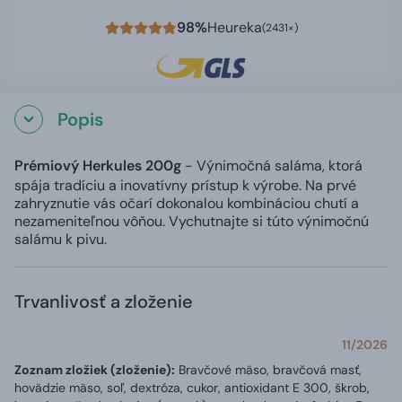
98%
Heureka
(2431×)
Popis
Prémiový Herkules 200g
- Výnimočná saláma, ktorá
spája tradíciu a inovatívny prístup k výrobe. Na prvé
zahryznutie vás očarí dokonalou kombináciou chutí a
nezameniteľnou vôňou. Vychutnajte si túto výnimočnú
salámu k pivu.
Trvanlivosť a zloženie
11/2026
Zoznam zložiek (zloženie):
Bravčové mäso, bravčová masť,
hovädzie mäso, soľ, dextróza, cukor, antioxidant E 300, škrob,