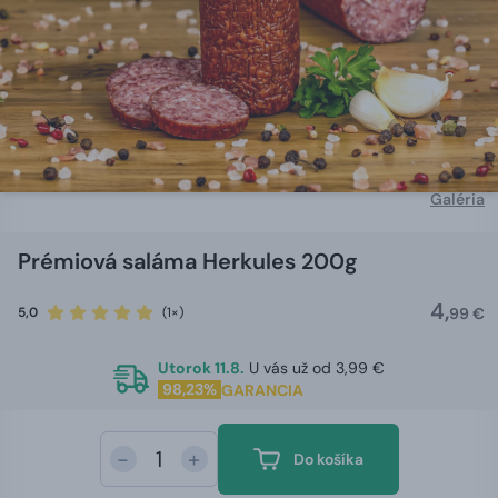
Galéria
Prémiová saláma Herkules 200g
4,
5,0
(1×)
99 €
Utorok 11.8.
U vás už od 3,99 €
98,23%
GARANCIA
-
+
Do košíka