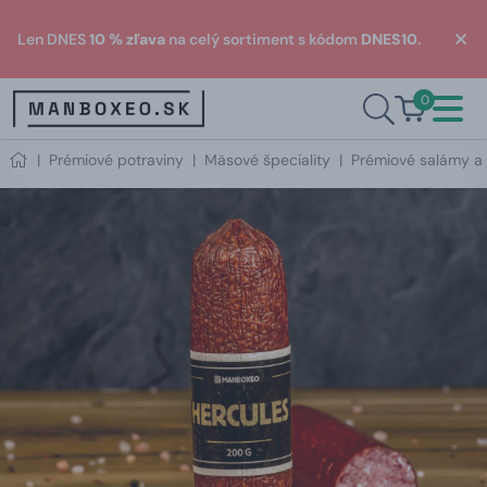
Len DNES
10 % zľava
na celý sortiment s kódom
DNES10
.
0
|
Prémiové potraviny
|
Mäsové špeciality
|
Prémiové salámy a