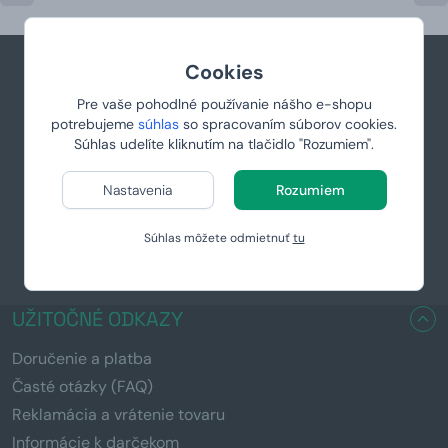
Cookies
+421 944 766 858
Pre vaše pohodlné používanie nášho e-shopu
potrebujeme
súhlas
so spracovaním súborov cookies.
podpora@manboxeo.sk
Súhlas udelíte kliknutím na tlačidlo "Rozumiem".
Po-Pia 8:30-17
Nastavenia
Rozumiem
Súhlas môžete odmietnuť
tu
UŽITOČNÉ ODKAZY
Doručenie a platba
Časté otázky (FAQ)
Reklamácia a vrátenie tovaru
Informácie k darčekom