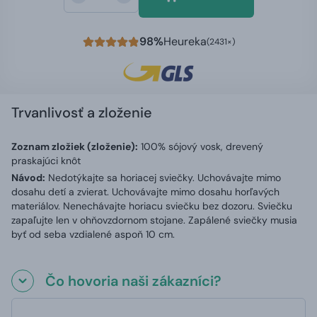
98%
Heureka
(2431×)
Trvanlivosť a zloženie
Zoznam zložiek (zloženie):
100% sójový vosk, drevený
praskajúci knôt
Návod:
Nedotýkajte sa horiacej sviečky. Uchovávajte mimo
dosahu detí a zvierat. Uchovávajte mimo dosahu horľavých
materiálov. Nenechávajte horiacu sviečku bez dozoru. Sviečku
zapaľujte len v ohňovzdornom stojane. Zapálené sviečky musia
byť od seba vzdialené aspoň 10 cm.
Čo hovoria naši zákazníci?