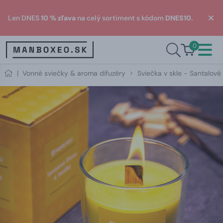
Len DNES
10 % zľava
na celý sortiment s kódom
DNES10
.
0
|
Vonné sviečky & aroma difuzéry
Sviečka v skle - Santalové