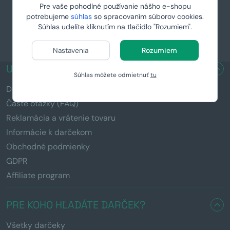
Pre vaše pohodlné používanie nášho e-shopu
potrebujeme
súhlas
so spracovaním súborov cookies.
Súhlas udelíte kliknutím na tlačidlo "Rozumiem".
Nastavenia
Rozumiem
UŽITOČNÉ ODKAZY
Súhlas môžete odmietnuť
tu
Doručenie a platba
Časté otázky (FAQ)
Reklamácia a vrátenie tovaru
Informácie k darčekom
Obchodné podmienky
GDPR
Affiliate program
PRE KOHO HĽADÁTE DARČEK?
Všetky darčeky