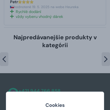
Petr
hodnotené 19. 5. 2025 na webe Heureka
Rychlé dodání
vždy vyberu vhodný dárek
Najpredávanejšie produkty v
kategórii
+421 944 766 858
podpora@manboxeo.sk
Cookies
Po-Pia 8:30-17