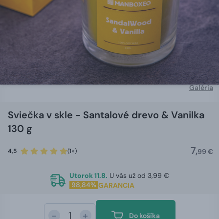
Galéria
Sviečka v skle - Santalové drevo & Vanilka
130 g
7,
4,5
(1×)
99 €
Utorok 11.8.
U vás už od 3,99 €
98,84%
GARANCIA
-
+
Do košíka