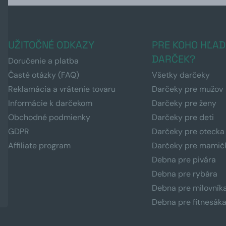
UŽITOČNÉ ODKAZY
PRE KOHO HĽAD
DARČEK?
Doručenie a platba
Časté otázky (FAQ)
Všetky darčeky
Reklamácia a vrátenie tovaru
Darčeky pre mužov
Informácie k darčekom
Darčeky pre ženy
Obchodné podmienky
Darčeky pre deti
GDPR
Darčeky pre otecka
Affiliate program
Darčeky pre mamič
Debna pre pivára
Debna pre rybára
Debna pre milovník
Debna pre fitnesák