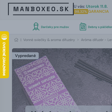
U vás:
Utorok 11.8.
GARANCIA
98,32%
Darčeky pre mužov
Debny s páčidl
|
Vonné sviečky & aroma difuzéry
Aróma difuzér - L
Vypredané