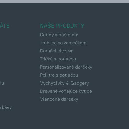
ÁTE
NAŠE PRODUKTY
Debny s páčidlom
Truhlice so zámočkom
Domáci pivovar
Tričká s potlačou
Personalizované darčeky
Pollitre s potlačou
ku
Vychytávky & Gadgety
Drevené voňajúce kytice
Vianočné darčeky
a kávy
a