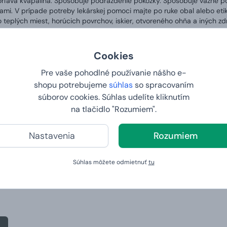
rľavá kvapalina. Spôsobuje podráždenie pokožky. Spôsobuje vážne po
mi. V prípade potreby lekárskej pomoci majte po ruke obal alebo eti
teplých miest, horúcich povrchov, iskier, otvoreného ohňa a iných zdr
e vetranom mieste. Uchovávajte v chlade. Obsah/kontajner zlikvidujte
Cookies
Pre vaše pohodlné používanie nášho e-
shopu potrebujeme
súhlas
so spracovaním
súborov cookies. Súhlas udelíte kliknutím
na tlačidlo "Rozumiem".
Nastavenia
Rozumiem
Súhlas môžete odmietnuť
tu
predávanejšie produkty v kateg