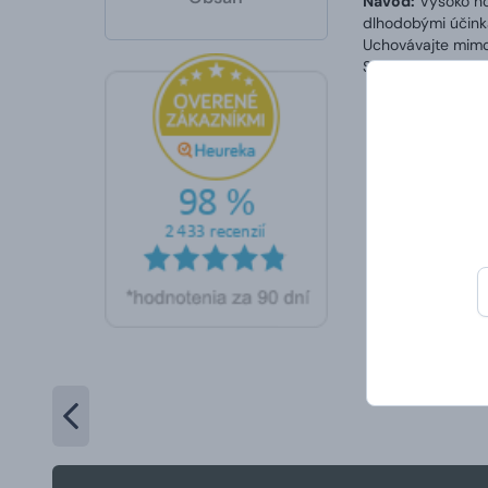
Návod:
Vysoko ho
dlhodobými účinka
Uchovávajte mimo 
Skladujte na dobr
Naj