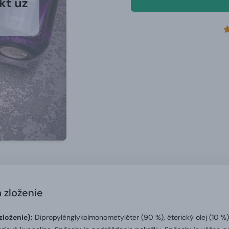
kt už
a zloženie
zloženie):
Dipropylénglykolmonometyléter (90 %), éterický olej (10 %)