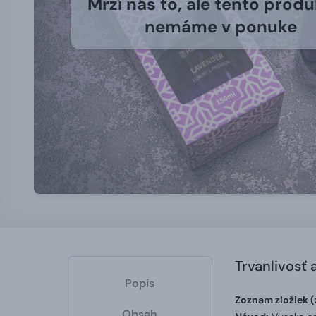
Mrzí nás to, ale tento produ
nemáme v ponuke
Trvanlivosť 
Popis
Zoznam zložiek (
Obsah