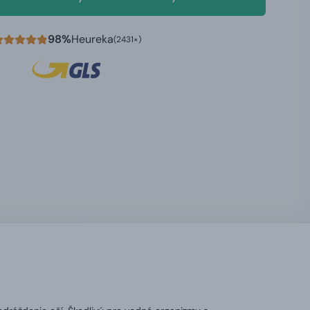
98%
Heureka
(2431×)