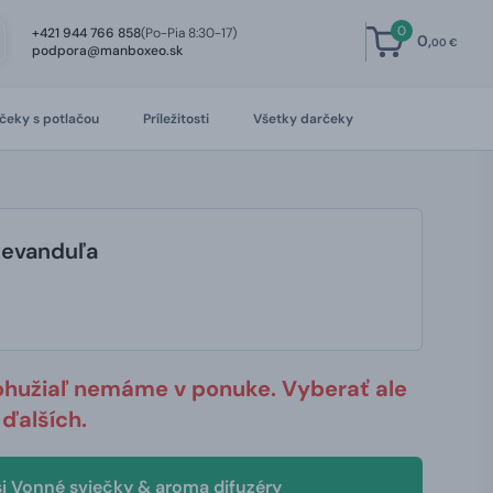
0
+421 944 766 858
(Po-Pia 8:30-17)
0,
00 €
podpora@manboxeo.sk
čeky s potlačou
Príležitosti
Všetky darčeky
Levanduľa
ohužiaľ nemáme v ponuke. Vyberať ale
ďalších.
si Vonné sviečky & aroma difuzéry