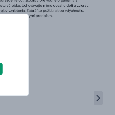
dráždenie očí. Škodlivý pre vodné organizmy s
ketu výrobku. Uchovávajte mimo dosahu detí a zvierat.
ojov vznietenia. Zabráňte požitiu alebo vdýchnutiu.
 v súlade s miestnymi predpismi.
órii