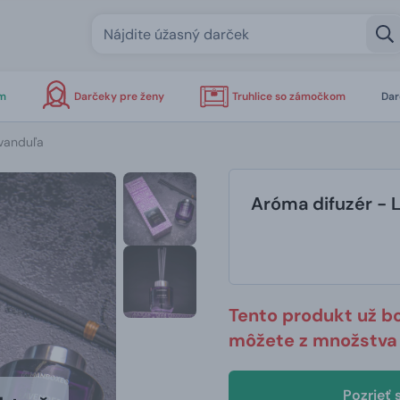
om
Darčeky pre ženy
Truhlice so zámočkom
Dar
evanduľa
Aróma difuzér - 
Tento produkt už b
môžete z množstva 
Pozrieť 