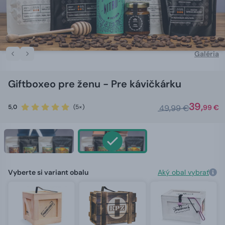
Galéria
Giftboxeo pre ženu - Pre kávičkárku
39,
5,0
(5×)
49,99 €
99 €
Vyberte si variant obalu
Aký obal vybrať