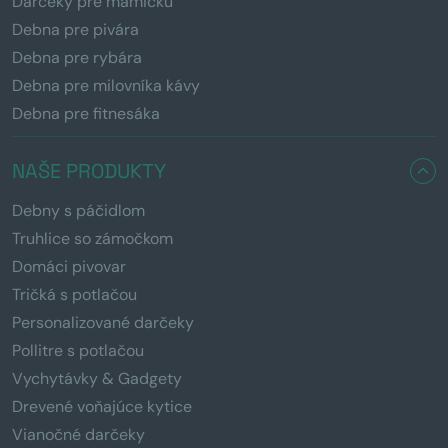
Darčeky pre mamičku
Debna pre pivára
Debna pre rybára
Debna pre milovníka kávy
Debna pre fitnesáka
NAŠE PRODUKTY
Debny s páčidlom
Truhlice so zámočkom
Domáci pivovar
Tričká s potlačou
Personalizované darčeky
Pollitre s potlačou
Vychytávky & Gadgety
Drevené voňajúce kytice
Vianočné darčeky