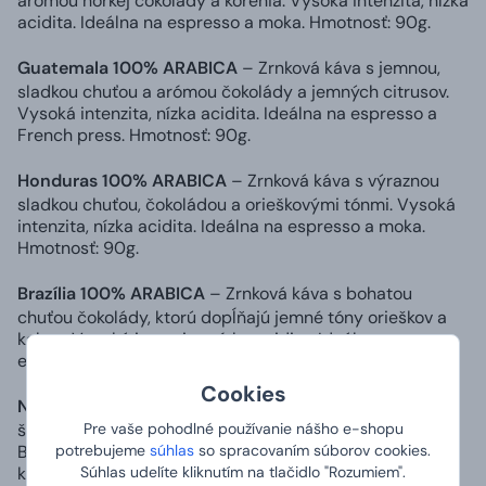
arómou horkej čokolády a korenia. Vysoká intenzita, nízka
acidita. Ideálna na espresso a moka. Hmotnosť: 90g.
Guatemala 100% ARABICA
– Zrnková káva s jemnou,
sladkou chuťou a arómou čokolády a jemných citrusov.
Vysoká intenzita, nízka acidita. Ideálna na espresso a
French press. Hmotnosť: 90g.
Honduras 100% ARABICA
– Zrnková káva s výraznou
sladkou chuťou, čokoládou a orieškovými tónmi. Vysoká
intenzita, nízka acidita. Ideálna na espresso a moka.
Hmotnosť: 90g.
Brazília 100% ARABICA
– Zrnková káva s bohatou
chuťou čokolády, ktorú dopĺňajú jemné tóny orieškov a
kakaa. Vysoká intenzita, nízka acidita. Ideálna na
espresso a moka. Hmotnosť: 90g.
Cookies
Nitro Cold Brew Classic (200 ml) – Tyrkysové
– Aká
špecialita? Káva poháňaná dusíkom! Brazílska Yellow
Pre vaše pohodlné používanie nášho e-shopu
Bourbon infuzovaná tekutým dusíkom rozšíri obzory
potrebujeme
súhlas
so spracovaním súborov cookies.
každého kávomilca. Chuť vynikne a nápoj osvieži aj
Súhlas udelíte kliknutím na tlačidlo "Rozumiem".