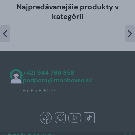
Najpredávanejšie produkty v
kategórii
+421 944 766 858
podpora@manboxeo.sk
Po-Pia 8:30-17