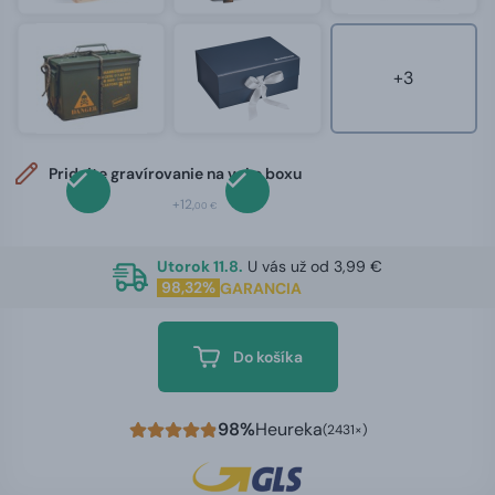
+3
Pridajte gravírovanie na veko boxu
+12,
00 €
Utorok 11.8.
U vás už od 3,99 €
98,32%
GARANCIA
Do košíka
98%
Heureka
(2431×)