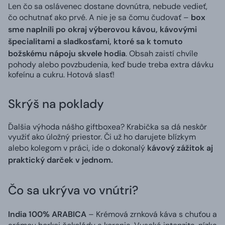
Len čo sa oslávenec dostane dovnútra, nebude vedieť,
čo ochutnať ako prvé. A nie je sa čomu čudovať –
box
sme naplnili po okraj výberovou kávou, kávovými
špecialitami a sladkosťami, ktoré sa k tomuto
božskému nápoju skvele hodia
. Obsah zaistí chvíle
pohody alebo povzbudenia, keď bude treba extra dávku
kofeínu a cukru. Hotová slasť!
Skrýš na poklady
Ďalšia výhoda nášho giftboxea? Krabička sa dá neskôr
využiť ako úložný priestor. Či už ho darujete blízkym
alebo kolegom v práci, ide o dokonalý
kávový zážitok aj
praktický darček v jednom.
Čo sa ukrýva vo vnútri?
India 100% ARABICA
– Krémová zrnková káva s chuťou a