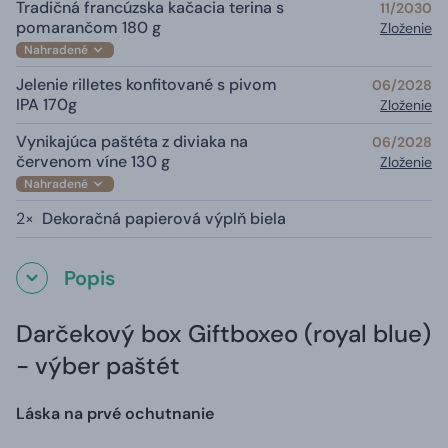
Tradičná francúzska kačacia terina s
11/2030
pomarančom 180 g
Zloženie
Nahradené
Jelenie rilletes konfitované s pivom
06/2028
IPA 170g
Zloženie
Vynikajúca paštéta z diviaka na
06/2028
červenom víne 130 g
Zloženie
Nahradené
2×
Dekoračná papierová výplň biela
Popis
Darčekový box Giftboxeo (royal blue)
- výber paštét
Láska na prvé ochutnanie