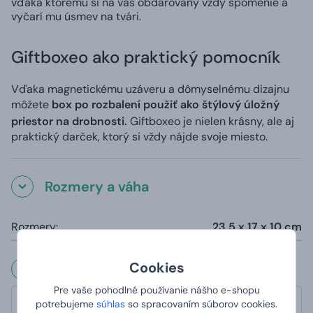
vďaka ktorému si na vás obdarovaný vždy spomenie a
vyčarí mu úsmev na tvári.
Giftboxeo ako praktický pomocník
Vďaka magnetickému uzáveru a dômyselnému dizajnu
môžete
box po rozbalení použiť ako štýlový úložný
priestor na drobnosti.
Giftboxeo je nielen krásny, ale aj
praktický darček, ktorý si vždy nájde svoje miesto.
Rozmery a váha
Rozmery:
23,5 x 17 x 10 cm
Cookies
Čo hovoria naši zákazníci?
Pre vaše pohodlné používanie nášho e-shopu
potrebujeme
súhlas
so spracovaním súborov cookies.
Ľuboš