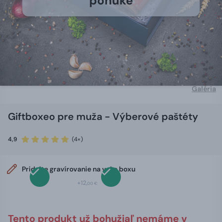
ponuke
Galéria
Giftboxeo pre muža - Výberové paštéty
4,9
(4×)
Pridajte gravírovanie na veko boxu
+12,
00 €
Tento produkt už bohužiaľ nemáme v