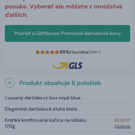
ponuke. Vyberať ale môžete z množstva
ďalších.
Pozrieť si Giftboxeo Premiové darčekové boxy
98%
Heureka
(2431×)
Produkt obsahuje 8 položiek
Luxusný darčekový box royal blue
Elegantná darčeková stuha biela
Krehká konfitovaná kačica na ležiaku
10/2027
170g
Zloženie