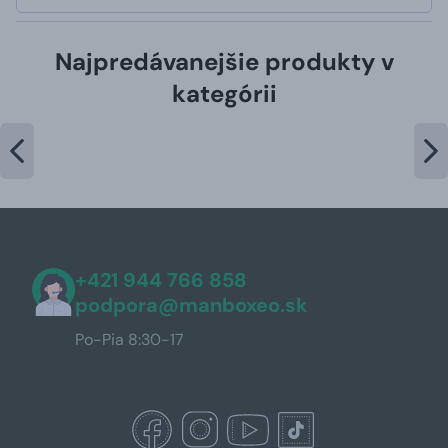
Najpredávanejšie produkty v
kategórii
+421 944 766 858
podpora@manboxeo.sk
Po-Pia 8:30-17