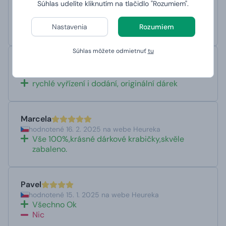
Súhlas udelíte kliknutím na tlačidlo "Rozumiem".
hodnotené 14. 4. 2025 na webe Heureka
objednávka, dodanie vrátane terminov - tip top.
Nastavenia
Rozumiem
Všetko v priadku.
Súhlas môžete odmietnuť
tu
Marie
hodnotené 17. 2. 2025 na webe Heureka
rychlé vyřízení i dodání, originální dárek
Marcela
hodnotené 16. 2. 2025 na webe Heureka
Vše 100%,krásné dárkové krabičky,skvěle
zabaleno.
Pavel
hodnotené 15. 1. 2025 na webe Heureka
Všechno Ok
Nic