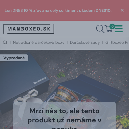
Len DNES
10 % zľava
na celý sortiment s kódom
DNES10
.
0
|
Netradičné darčekové boxy
|
Darčekové sady
|
Giftboxeo P
Vypredané
Mrzí nás to, ale tento
produkt už nemáme v