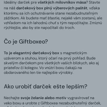
Ideálny darček pre
všetkých milovníkov mäsa
? Stavte
na náš
darčekový box plný výberových paštét
, vďaka
ktorému sa ich ochutnávanie stane nezabudnuteľným
zážitkom. Ak budete mať šťastie, nejaké vám zostanú, ale
vzhľadom na ich lahodnú chuť s tým nepočítajte. Zmiznú
rýchlejšie, ako by ste napočítali do troch.
Čo je Giftboxeo?
To je elegantný darčekový box
s magnetickým
uzáverom a stuhou, ktorý očarí na prvý pohľad. Bude
skvelým darčekom pre všetkých vašich blízkych, ako aj
priateľov či kolegov. Vo vnútri boxu čakajú na
obdarovaného len tie najlepšie výrobky.
Ako urobiť darček ešte lepším?
Nechajte
svoje želanie alebo motív
vygravírovať na
veko boxu a urobte z Giftboxea nezabudnuteľný darček,