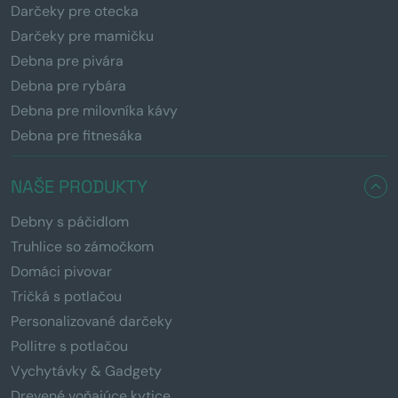
Darčeky pre otecka
Darčeky pre mamičku
Debna pre pivára
Debna pre rybára
Debna pre milovníka kávy
Debna pre fitnesáka
NAŠE PRODUKTY
Debny s páčidlom
Truhlice so zámočkom
Domáci pivovar
Tričká s potlačou
Personalizované darčeky
Pollitre s potlačou
Vychytávky & Gadgety
Drevené voňajúce kytice