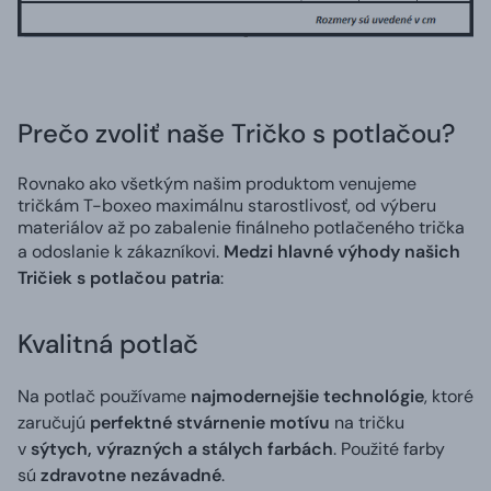
Prečo zvoliť naše Tričko s potlačou?
Rovnako ako všetkým našim produktom venujeme
tričkám T-boxeo maximálnu starostlivosť, od výberu
materiálov až po zabalenie finálneho potlačeného trička
a odoslanie k zákazníkovi.
Medzi hlavné výhody našich
Tričiek s potlačou patria
:
Kvalitná potlač
Na potlač používame
najmodernejšie technológie
, ktoré
zaručujú
perfektné stvárnenie motívu
na tričku
v
sýtych, výrazných a stálych farbách
. Použité farby
sú
zdravotne nezávadné
.