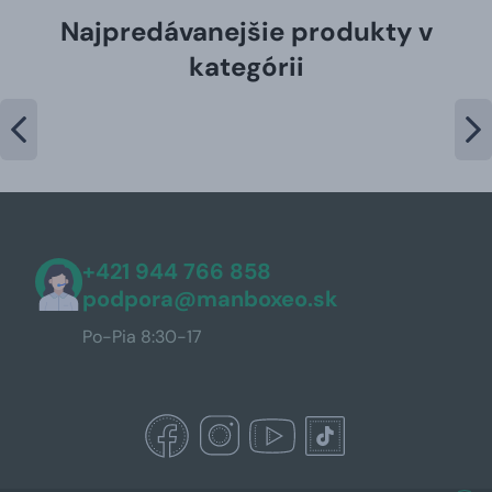
Najpredávanejšie produkty v
kategórii
+421 944 766 858
podpora@manboxeo.sk
Po-Pia 8:30-17