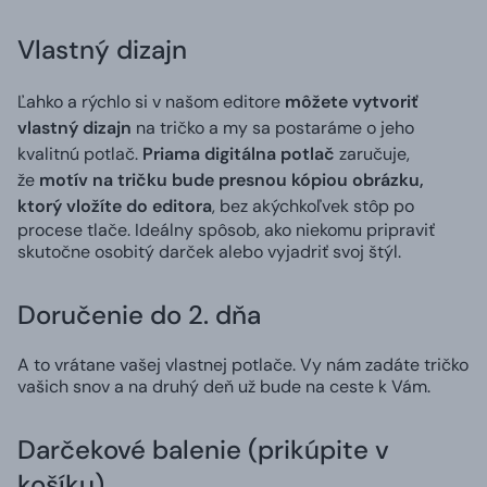
Vlastný dizajn
Ľahko a rýchlo si v našom editore
môžete vytvoriť
vlastný dizajn
na tričko a my sa postaráme o jeho
kvalitnú potlač.
Priama digitálna potlač
zaručuje,
že
motív na tričku bude presnou kópiou obrázku,
ktorý vložíte do editora
, bez akýchkoľvek stôp po
procese tlače. Ideálny spôsob, ako niekomu pripraviť
skutočne osobitý darček alebo vyjadriť svoj štýl.
Doručenie do 2. dňa
A to vrátane vašej vlastnej potlače. Vy nám zadáte tričko
vašich snov a na druhý deň už bude na ceste k Vám.
Darčekové balenie (prikúpite v
košíku)