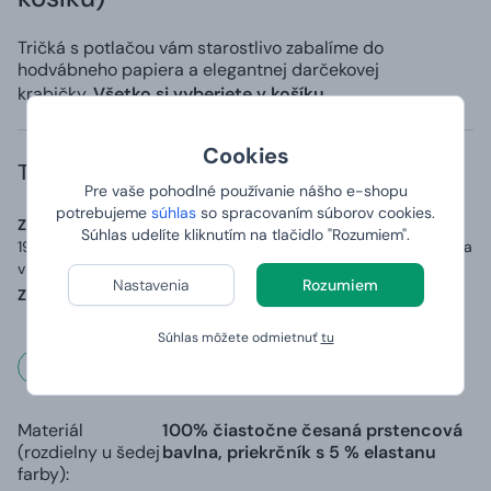
Tričká s potlačou vám starostlivo zabalíme do
hodvábneho papiera a elegantnej darčekovej
krabičky.
Všetko si vyberiete v košíku.
Cookies
Trvanlivosť a zloženie
Pre vaše pohodlné používanie nášho e-shopu
potrebujeme
súhlas
so spracovaním súborov cookies.
Zoznam zložiek (zloženie):
Materiál: 100% bavlna o gramáži až
Súhlas udelíte kliknutím na tlačidlo "Rozumiem".
190 g/m2, přídavek 5 % elastanu v průkrčníku a zpevňující páska
v ramenou.
Nastavenia
Rozumiem
Země původu:
Vyrobeno v Bangladéši, potištěno v ČR
Súhlas môžete odmietnuť
tu
Rozmery a váha
Materiál
100% čiastočne česaná prstencová
(rozdielny u šedej
bavlna, priekrčník s 5 % elastanu
farby):