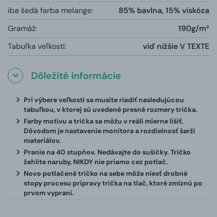
iba šedá farba melange:
85% bavlna, 15% viskóza
Gramáž:
190g/m²
Tabuľka veľkostí:
viď nižšie V TEXTE
Dôležité informácie
Pri výbere veľkosti sa musíte riadiť nasledujúcou
tabuľkou, v ktorej sú uvedené presné rozmery trička.
Farby motívu a trička sa môžu v reáli mierne líšiť.
Dôvodom je nastavenie monitora a rozdielnosť šarží
materiálov.
Pranie na 40 stupňov. Nedávajte do sušičky. Tričko
žehlite naruby, NIKDY nie priamo cez potlač.
Novo potlačené tričko na sebe môže niesť drobné
stopy procesu prípravy trička na tlač, ktoré zmiznú po
prvom vypraní.