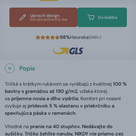
Upraviť design
Do košíka
Darujte jedinečný dar
98%
Heureka
(2431×)
Popis
Tričká s krátkym rukávom sa vyrábajú z kvalitnej
100 %
bavlny s gramážou až 190 g/m2
, vďaka ktorej
sa
príjemne nosia a dlho vydržia
. Komfort pri nosení
zvyšuje aj
prídavok 5 % elastanu v priekrčníku a
spevňujúca páska v ramenách
.
Vhodné na
pranie na 40 stupňov. Nedávajte do
sušičky. Tričko žehlite naruby, NIKDY nie priamo cez