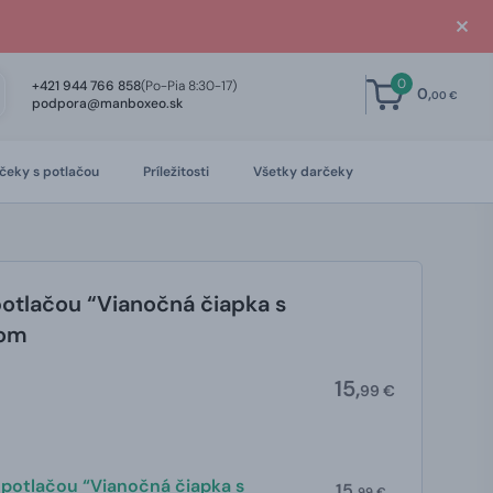
0
+421 944 766 858
(Po-Pia 8:30-17)
0,
00 €
podpora@manboxeo.sk
čeky s potlačou
Príležitosti
Všetky darčeky
potlačou “Vianočná čiapka s
nom
15,
99 €
 potlačou “Vianočná čiapka s
15,
99 €