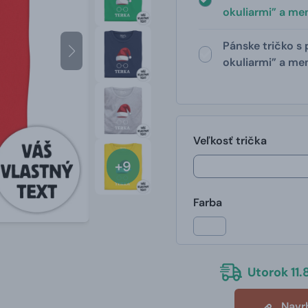
okuliarmi” a m
Pánske tričko s
okuliarmi” a m
Veľkosť trička
+9
Farba
Utorok 11.8
Navr