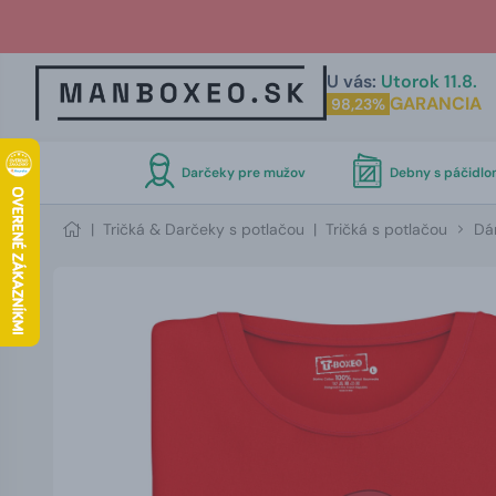
U vás:
Utorok 11.8.
GARANCIA
98,23%
Darčeky pre mužov
Debny s páčidl
|
Tričká & Darčeky s potlačou
|
Tričká s potlačou
Dá