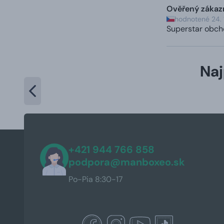
Ověřený zákaz
hodnotené 24. 
Superstar obc
Naj
+421 944 766 858
podpora@manboxeo.sk
Po-Pia 8:30-17