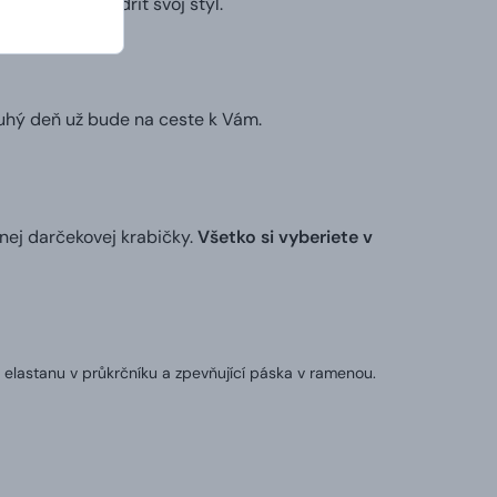
ek alebo vyjadriť svoj štýl.
ruhý deň už bude na ceste k Vám.
nej darčekovej krabičky.
Všetko si vyberiete v
 elastanu v průkrčníku a zpevňující páska v ramenou.