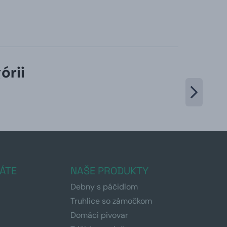
órii
ÁTE
NAŠE PRODUKTY
Debny s páčidlom
Truhlice so zámočkom
Domáci pivovar