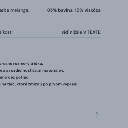
farba melange:
85% bavlna, 15% viskóza
ľkostí:
viď nižšie V TEXTE
 presné rozmery trička.
ra a rozdielnosť šarží materiálov.
iamo cez potlač.
 na tlač, ktoré zmiznú po prvom vypraní.