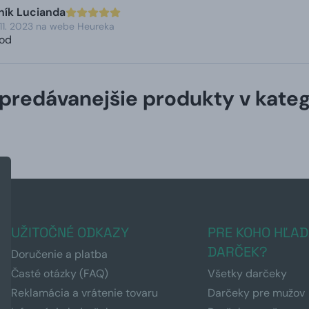
ník Lucianda
11. 2023 na webe Heureka
hod
predávanejšie produkty v kateg
UŽITOČNÉ ODKAZY
PRE KOHO HĽAD
DARČEK?
Doručenie a platba
Časté otázky (FAQ)
Všetky darčeky
Reklamácia a vrátenie tovaru
Darčeky pre mužov