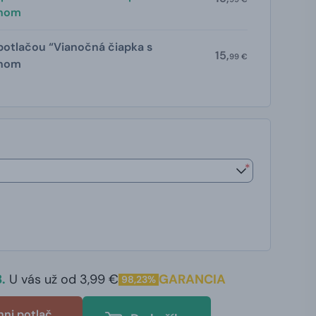
enom
 potlačou “Vianočná čiapka s
15,
99 €
enom
*
.
U vás už od 3,99 €
GARANCIA
98,23%
hni potlač