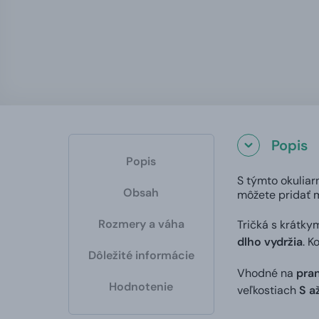
Popis
Popis
S týmto okuliar
Obsah
môžete pridať m
Rozmery a váha
Tričká s krátky
dlho vydržia
. K
Dôležité informácie
Vhodné na
pran
Hodnotenie
veľkostiach
S a