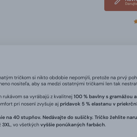
Darujt
natým tričkom si nikto obdobie nepomýli, pretože na prvý po
eno nositeľa, aby sa medzi ostatnými tričkami len tak nestrat
m rukávom sa vyrábajú z kvalitnej
100 % bavlny s gramážou a
omfort pri nosení zvyšuje aj
prídavok 5 % elastanu v priekrč
ie na 40 stupňov. Nedávajte do sušičky. Tričko žehlite naru
ž 3XL
, vo všetkých
vyššie ponúkaných farbách
.