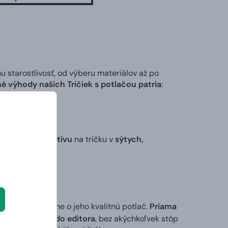
tarostlivosť, od výberu materiálov až po
é výhody našich Tričiek s potlačou patria
:
 stvárnenie motívu
na tričku v
sýtych,
 my sa postaráme o jeho kvalitnú potlač.
Priama
ktorý vložíte do editora
, bez akýchkoľvek stôp