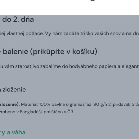
e. Ideálny spôsob, ako niekomu pripraviť skutočne osobitý darč
 do 2. dňa
šej vlastnej potlače. Vy nám zadáte tričko vašich snov a na d
balenie (prikúpite v košíku)
ou vám starostlivo zabalíme do hodvábneho papiera a elegant
a zloženie
zloženie):
Materiál: 100% bavlna o gramáži až 190 g/m2, přídavek 5 %
robeno v Bangladéši, potištěno v ČR
y a váha