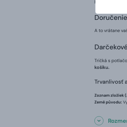
po procese tlač
Doručenie
A to vrátane va
Darčekové 
Tričká s potlač
košíku.
Trvanlivosť 
Zoznam zložiek (
Země původu:
Vy
Rozmer