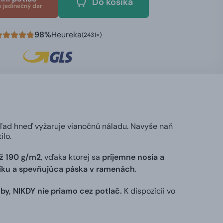
Do košíka
e jedinečný dar
98%
Heureka
(2431×)
hľad hneď vyžaruje vianočnú náladu. Navyše naň
ilo.
ž 190 g/m2
, vďaka ktorej sa
príjemne nosia a
níku a spevňujúca páska v ramenách
.
by, NIKDY nie priamo cez potlač.
K dispozícii vo