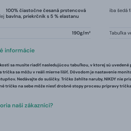
100% čiastočne česaná prstencová
iba šedá 
dej
bavlna, priekrčník s 5 % elastanu
190g/m²
Tabuľka ve
té informácie
ľkosti sa musíte riadiť nasledujúcou tabuľkou, v ktorej sú uvedené
 trička sa môžu v reáli mierne líšiť. Dôvodom je nastavenie monito
stupňov. Nedávajte do sušičky. Tričko žehlite naruby, NIKDY nie pr
é tričko na sebe môže niesť drobné stopy procesu prípravy trička
ria naši zákazníci?