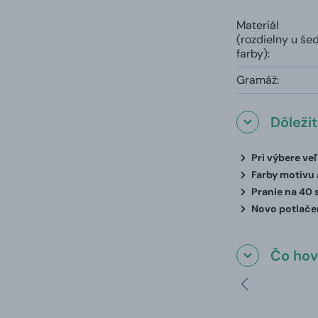
Materiál
(rozdielny u še
farby):
Gramáž:
Dôleži
Pri výbere ve
Farby motívu a
Pranie na 40 
Novo potlačen
Čo hovo