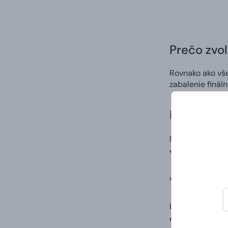
Prečo zvol
Rovnako ako vš
zabalenie finál
Kvalitná p
Na potlač použ
výrazných a st
Vlastný di
Ľahko a rýchlo 
digitálna potla