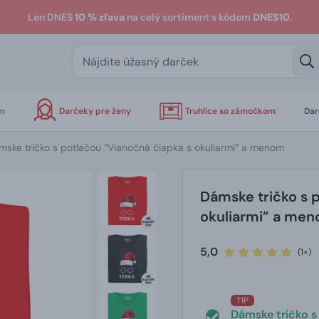
Len DNES
10 % zľava
na celý sortiment s kódom
DNES10
.
om
Darčeky pre ženy
Truhlice so zámočkom
Dar
mske tričko s potlačou “Vianočná čiapka s okuliarmi” a menom
Dámske tričko s 
okuliarmi” a me
5,0
(1×)
TIP
Dámske tričko s