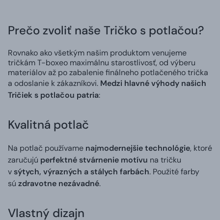
Prečo zvoliť naše Tričko s potlačou?
Rovnako ako všetkým našim produktom venujeme
tričkám T-boxeo maximálnu starostlivosť, od výberu
materiálov až po zabalenie finálneho potlačeného trička
a odoslanie k zákazníkovi.
Medzi hlavné výhody našich
Tričiek s potlačou patria
:
Kvalitná potlač
Na potlač používame
najmodernejšie technológie
, ktoré
zaručujú
perfektné stvárnenie motívu
na tričku
v
sýtych, výrazných a stálych farbách
. Použité farby
sú
zdravotne nezávadné
.
Vlastný dizajn