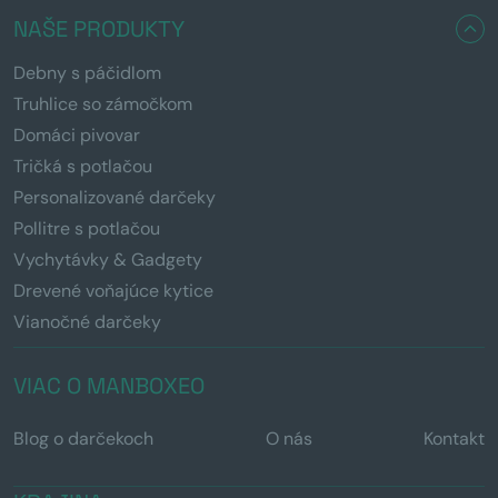
NAŠE PRODUKTY
Debny s páčidlom
Truhlice so zámočkom
Domáci pivovar
Tričká s potlačou
Personalizované darčeky
Pollitre s potlačou
Vychytávky & Gadgety
Drevené voňajúce kytice
Vianočné darčeky
VIAC O MANBOXEO
Blog o darčekoch
O nás
Kontakt