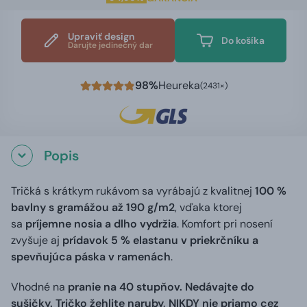
Upraviť design
Do košíka
Darujte jedinečný dar
98%
Heureka
(2431×)
Popis
Tričká s krátkym rukávom sa vyrábajú z kvalitnej
100 %
bavlny s gramážou až 190 g/m2
, vďaka ktorej
sa
príjemne nosia a dlho vydržia
. Komfort pri nosení
zvyšuje aj
prídavok 5 % elastanu v priekrčníku a
spevňujúca páska v ramenách
.
Vhodné na
pranie na 40 stupňov. Nedávajte do
sušičky. Tričko žehlite naruby, NIKDY nie priamo cez