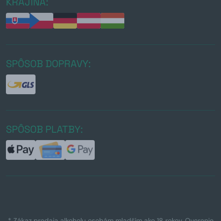
KRAJINA:
SPÔSOB DOPRAVY:
SPÔSOB PLATBY:
* Zákaz predaja alkoholu osobám mladším ako 18 rokov. Overenie