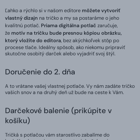
Ľahko a rýchlo si v našom editore
môžete vytvoriť
vlastný dizajn
na tričko a my sa postaráme o jeho
kvalitnú potlač.
Priama digitálna potlač
zaručuje,
že
motív na tričku bude presnou kópiou obrázku,
ktorý vložíte do editora
, bez akýchkoľvek stôp po
procese tlače. Ideálny spôsob, ako niekomu pripraviť
skutočne osobitý darček alebo vyjadriť svoj štýl.
Doručenie do 2. dňa
A to vrátane vašej vlastnej potlače. Vy nám zadáte tričko
vašich snov a na druhý deň už bude na ceste k Vám.
Darčekové balenie (prikúpite v
košíku)
Tričká s potlačou vám starostlivo zabalíme do