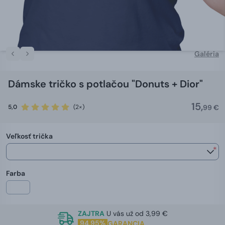
Galéria
Dámske tričko s potlačou "Donuts + Dior"
15,
5,0
(2×)
99 €
Veľkosť trička
*
Farba
ZAJTRA
U vás už od 3,99 €
94,95%
GARANCIA