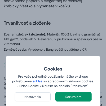
hodvábneho papiera a elegantnej darčekovej
krabičky.
Všetko si vyberiete v košíku.
Trvanlivosť a zloženie
Zoznam zložiek (zloženie):
Materiál: 100% bavlna o gramáži až
190 g/m2, přídavek 5 % elastanu v průkrčníku a zpevňující páska
v ramenou.
Země původu:
Vyrobeno v Bangladéši, potištěno v ČR
Rozmery a váha
Cookies
Pre vaše pohodlné používanie nášho e-shopu
Materiál
100% čiastočne česaná prstencová
potrebujeme
súhlas
so spracovaním súborov cookies.
(rozdielny u šedej
bavlna, priekrčník s 5 % elastanu
Súhlas udelíte kliknutím na tlačidlo "Rozumiem".
farby):
iba šedá farba melange:
85% bavlna, 15% viskóza
Nastavenia
Rozumiem
Gramáž:
190g/m²