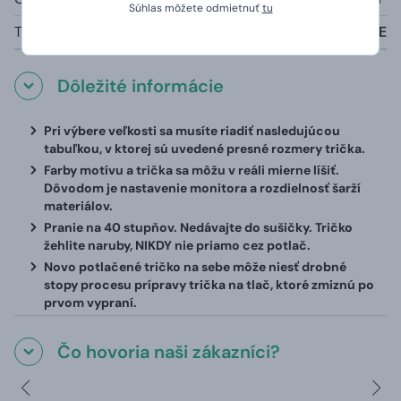
Súhlas môžete odmietnuť
tu
Tabuľka veľkostí:
viď nižšie V TEXTE
Dôležité informácie
Pri výbere veľkosti sa musíte riadiť nasledujúcou
tabuľkou, v ktorej sú uvedené presné rozmery trička.
Farby motívu a trička sa môžu v reáli mierne líšiť.
Dôvodom je nastavenie monitora a rozdielnosť šarží
materiálov.
Pranie na 40 stupňov. Nedávajte do sušičky. Tričko
žehlite naruby, NIKDY nie priamo cez potlač.
Novo potlačené tričko na sebe môže niesť drobné
stopy procesu prípravy trička na tlač, ktoré zmiznú po
prvom vypraní.
Čo hovoria naši zákazníci?