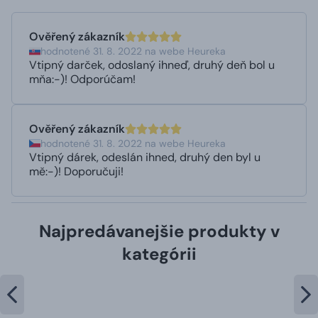
Ověřený zákazník
hodnotené 31. 8. 2022 na webe Heureka
Vtipný darček, odoslaný ihneď, druhý deň bol u
mňa:-)! Odporúčam!
Ověřený zákazník
hodnotené 31. 8. 2022 na webe Heureka
Vtipný dárek, odeslán ihned, druhý den byl u
mě:-)! Doporučuji!
Najpredávanejšie produkty v
kategórii