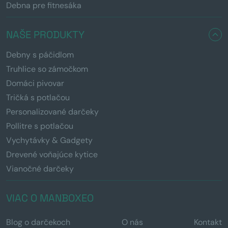
Debna pre fitnesáka
NAŠE PRODUKTY
Debny s páčidlom
Truhlice so zámočkom
Domáci pivovar
Tričká s potlačou
Personalizované darčeky
Pollitre s potlačou
Vychytávky & Gadgety
Drevené voňajúce kytice
Vianočné darčeky
VIAC O MANBOXEO
Blog o darčekoch
O nás
Kontakt