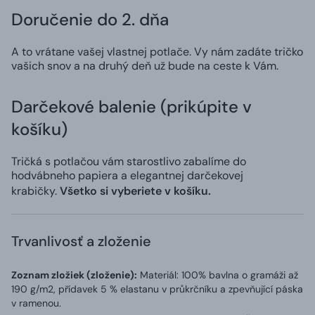
Doručenie do 2. dňa
A to vrátane vašej vlastnej potlače. Vy nám zadáte tričko
vašich snov a na druhý deň už bude na ceste k Vám.
Darčekové balenie (prikúpite v
košíku)
Tričká s potlačou vám starostlivo zabalíme do
hodvábneho papiera a elegantnej darčekovej
krabičky.
Všetko si vyberiete v košíku.
Trvanlivosť a zloženie
Zoznam zložiek (zloženie):
Materiál: 100% bavlna o gramáži až
190 g/m2, přídavek 5 % elastanu v průkrčníku a zpevňující páska
v ramenou.