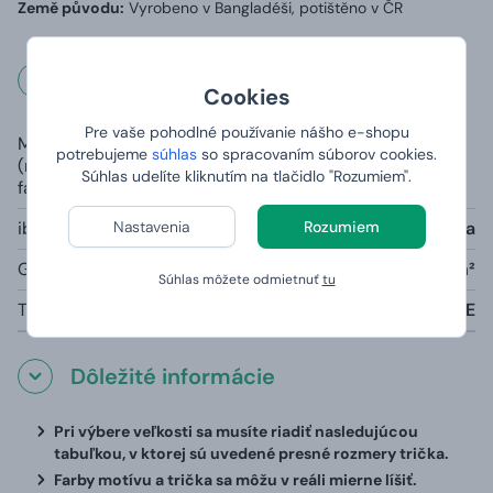
Země původu:
Vyrobeno v Bangladéši, potištěno v ČR
Rozmery a váha
Cookies
Pre vaše pohodlné používanie nášho e-shopu
Materiál
100% čiastočne česaná prstencová
potrebujeme
súhlas
so spracovaním súborov cookies.
(rozdielny u šedej
bavlna, priekrčník s 5 % elastanu
Súhlas udelíte kliknutím na tlačidlo "Rozumiem".
farby):
Nastavenia
Rozumiem
iba šedá farba melange:
85% bavlna, 15% viskóza
Gramáž:
190g/m²
Súhlas môžete odmietnuť
tu
Tabuľka veľkostí:
viď nižšie V TEXTE
Dôležité informácie
Pri výbere veľkosti sa musíte riadiť nasledujúcou
tabuľkou, v ktorej sú uvedené presné rozmery trička.
Farby motívu a trička sa môžu v reáli mierne líšiť.