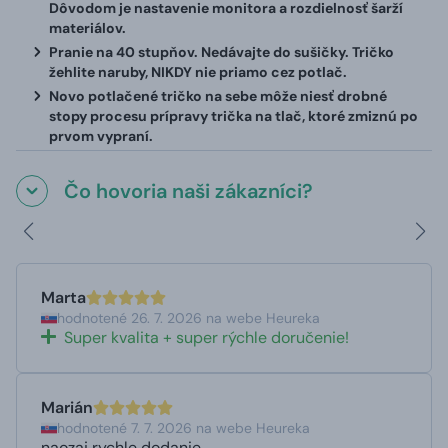
Dôvodom je nastavenie monitora a rozdielnosť šarží
materiálov.
Pranie na 40 stupňov. Nedávajte do sušičky. Tričko
žehlite naruby, NIKDY nie priamo cez potlač.
Novo potlačené tričko na sebe môže niesť drobné
stopy procesu prípravy trička na tlač, ktoré zmiznú po
prvom vypraní.
Čo hovoria naši zákazníci?
Marta
hodnotené 26. 7. 2026 na webe Heureka
Super kvalita + super rýchle doručenie!
Marián
hodnotené 7. 7. 2026 na webe Heureka
naozaj rychle dodanie