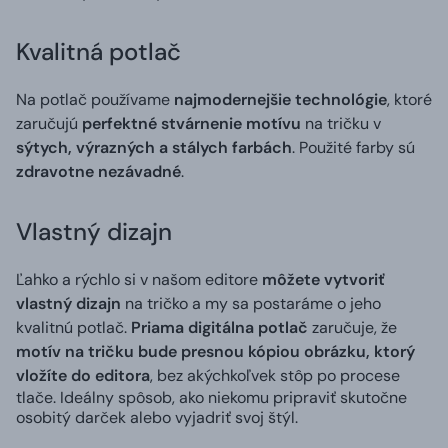
Kvalitná potlač
Na potlač používame
najmodernejšie technológie
, ktoré
zaručujú
perfektné stvárnenie motívu
na tričku v
sýtych, výrazných a stálych farbách
. Použité farby sú
zdravotne nezávadné
.
Vlastný dizajn
Ľahko a rýchlo si v našom editore
môžete vytvoriť
vlastný dizajn
na tričko a my sa postaráme o jeho
kvalitnú potlač.
Priama digitálna potlač
zaručuje, že
motív na tričku bude presnou kópiou obrázku, ktorý
vložíte do editora
, bez akýchkoľvek stôp po procese
tlače. Ideálny spôsob, ako niekomu pripraviť skutočne
osobitý darček alebo vyjadriť svoj štýl.