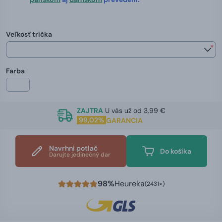
Veľkosť trička
*
Farba
ZAJTRA
U vás už od 3,99 €
99,02%
GARANCIA
Navrhni potlač
Do košíka
Darujte jedinečný dar
98%
Heureka
(2431×)