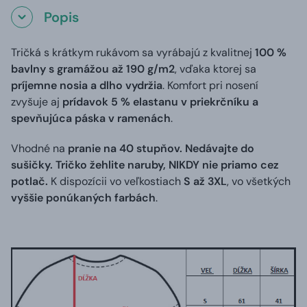
Popis
Tričká s krátkym rukávom sa vyrábajú z kvalitnej
100 %
bavlny s gramážou až 190 g/m2
, vďaka ktorej sa
príjemne nosia a dlho vydržia
. Komfort pri nosení
zvyšuje aj
prídavok 5 % elastanu v priekrčníku a
spevňujúca páska v ramenách
.
Vhodné na
pranie na 40 stupňov. Nedávajte do
sušičky. Tričko žehlite naruby, NIKDY nie priamo cez
potlač.
K dispozícii vo veľkostiach
S až 3XL
, vo všetkých
vyššie ponúkaných farbách
.