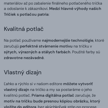
materiálov až po zabalenie finálneho potlačeného trička
a odoslanie k zákazníkovi.
Medzi hlavné výhody našich
Tričiek s potlačou patria
:
Kvalitná potlač
Na potlač používame
najmodernejšie technológie
, ktoré
zaručujú
perfektné stvárnenie motívu
na tričku v
sýtych, výrazných a stálych farbách
. Použité farby sú
zdravotne nezávadné
.
Vlastný dizajn
Ľahko a rýchlo si v našom editore
môžete vytvoriť
vlastný dizajn
na tričko a my sa postaráme o jeho
kvalitnú potlač.
Priama digitálna potlač
zaručuje, že
motív na tričku bude presnou kópiou obrázku, ktorý
vložíte do editora
, bez akýchkoľvek stôp po procese