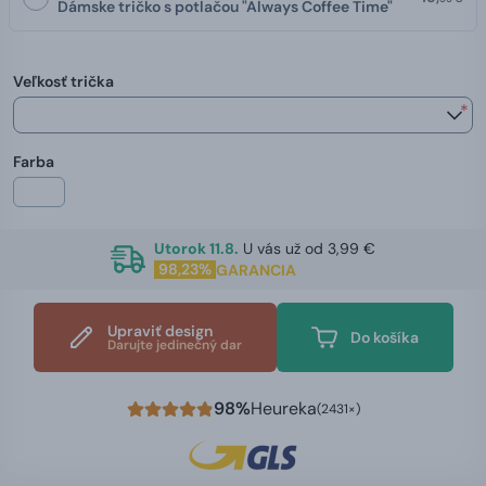
Dámske tričko s potlačou "Always Coffee Time"
Veľkosť trička
*
Farba
Utorok 11.8.
U vás už od 3,99 €
98,23%
GARANCIA
Upraviť design
Do košíka
Darujte jedinečný dar
98%
Heureka
(2431×)