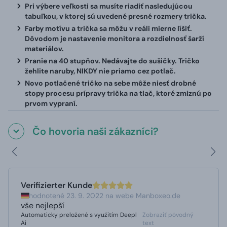
Pri výbere veľkosti sa musíte riadiť nasledujúcou
tabuľkou, v ktorej sú uvedené presné rozmery trička.
Farby motívu a trička sa môžu v reáli mierne líšiť.
Dôvodom je nastavenie monitora a rozdielnosť šarží
materiálov.
Pranie na 40 stupňov. Nedávajte do sušičky. Tričko
žehlite naruby, NIKDY nie priamo cez potlač.
Novo potlačené tričko na sebe môže niesť drobné
stopy procesu prípravy trička na tlač, ktoré zmiznú po
prvom vypraní.
Čo hovoria naši zákazníci?
Verifizierter Kunde
hodnotené 23. 9. 2022 na webe Manboxeo.de
vše nejlepší
Automaticky preložené s využitím Deepl
Zobraziť pôvodný
Ai
text