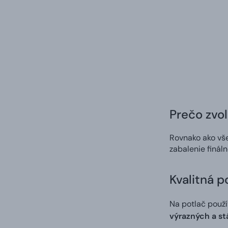
Prečo zvol
Rovnako ako vš
zabalenie finál
Kvalitná p
Na potlač použ
výrazných a st