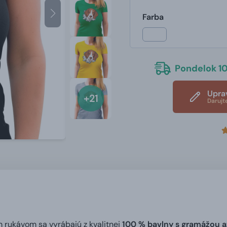
Farba
Pondelok 10
Upra
+21
Darujt
m rukávom sa vyrábajú z kvalitnej
100 % bavlny s gramážou a