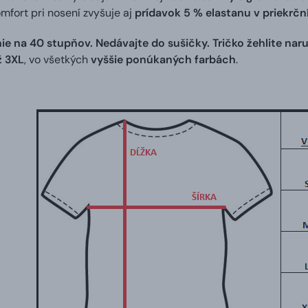
omfort pri nosení zvyšuje aj
prídavok 5 % elastanu v priekrč
ie na 40 stupňov. Nedávajte do sušičky. Tričko žehlite naru
ž 3XL
, vo všetkých
vyššie ponúkaných farbách
.