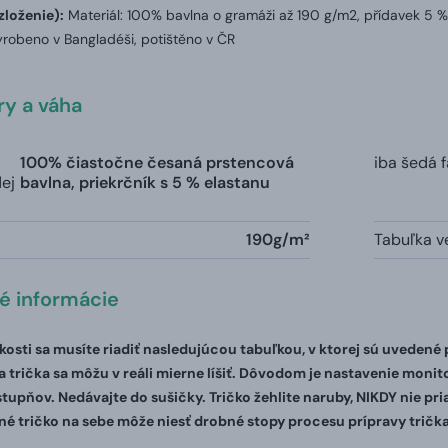
zloženie):
Materiál: 100% bavlna o gramáži až 190 g/m2, přídavek 5 %
robeno v Bangladéši, potištěno v ČR
y a váha
100% čiastočne česaná prstencová
iba šedá 
dej
bavlna, priekrčník s 5 % elastanu
190g/m²
Tabuľka ve
té informácie
ľkosti sa musíte riadiť nasledujúcou tabuľkou, v ktorej sú uvedené
 trička sa môžu v reáli mierne líšiť. Dôvodom je nastavenie monito
stupňov. Nedávajte do sušičky. Tričko žehlite naruby, NIKDY nie pr
é tričko na sebe môže niesť drobné stopy procesu prípravy trička