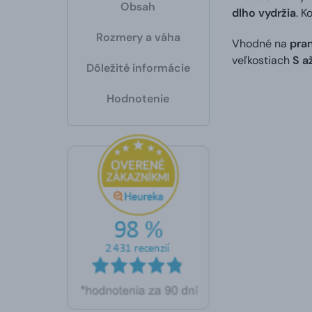
Obsah
dlho vydržia
. K
Rozmery a váha
Vhodné na
pran
veľkostiach
S a
Dôležité informácie
Hodnotenie