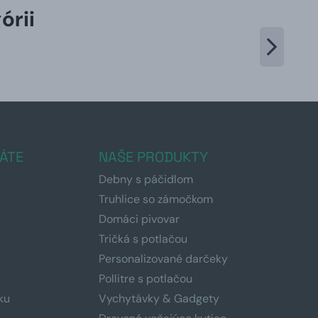
órii
ÁTE
NAŠE PRODUKTY
Debny s páčidlom
Truhlice so zámočkom
Domáci pivovar
Tričká s potlačou
Personalizované darčeky
Pollitre s potlačou
ku
Vychytávky & Gadgety