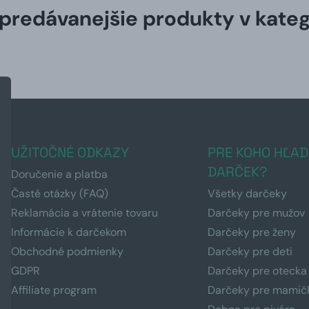
predávanejšie produkty v kateg
UŽITOČNÉ ODKAZY
PRE KOHO HĽAD
DARČEK?
Doručenie a platba
Časté otázky (FAQ)
Všetky darčeky
Reklamácia a vrátenie tovaru
Darčeky pre mužov
Informácie k darčekom
Darčeky pre ženy
Obchodné podmienky
Darčeky pre deti
GDPR
Darčeky pre otecka
Affiliate program
Darčeky pre mamič