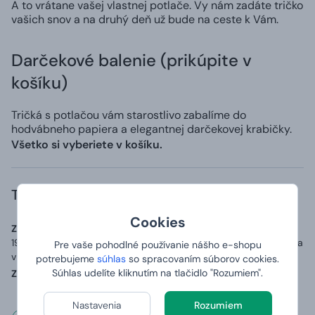
A to vrátane vašej vlastnej potlače. Vy nám zadáte tričko
vašich snov a na druhý deň už bude na ceste k Vám.
Darčekové balenie (prikúpite v
košíku)
Tričká s potlačou vám starostlivo zabalíme do
hodvábneho papiera a elegantnej darčekovej krabičky.
Všetko si vyberiete v košíku.
Trvanlivosť a zloženie
Cookies
Zoznam zložiek (zloženie):
Materiál: 100% bavlna o gramáži až
190 g/m2, přídavek 5 % elastanu v průkrčníku a zpevňující páska
Pre vaše pohodlné používanie nášho e-shopu
v ramenou.
potrebujeme
súhlas
so spracovaním súborov cookies.
Súhlas udelíte kliknutím na tlačidlo "Rozumiem".
Země původu:
Vyrobeno v Bangladéši, potištěno v ČR
Nastavenia
Rozumiem