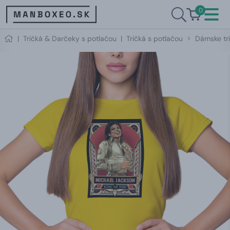
0
|
Tričká & Darčeky s potlačou
|
Tričká s potlačou
Dámske tri