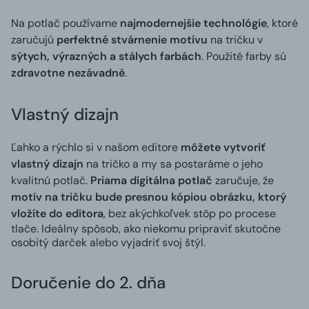
Na potlač používame
najmodernejšie technológie
, ktoré
zaručujú
perfektné stvárnenie motívu
na tričku v
sýtych, výrazných a stálych farbách
. Použité farby sú
zdravotne nezávadné
.
Vlastný dizajn
Ľahko a rýchlo si v našom editore
môžete vytvoriť
vlastný dizajn
na tričko a my sa postaráme o jeho
kvalitnú potlač.
Priama digitálna potlač
zaručuje, že
motív na tričku bude presnou kópiou obrázku, ktorý
vložíte do editora
, bez akýchkoľvek stôp po procese
tlače. Ideálny spôsob, ako niekomu pripraviť skutočne
osobitý darček alebo vyjadriť svoj štýl.
Doručenie do 2. dňa