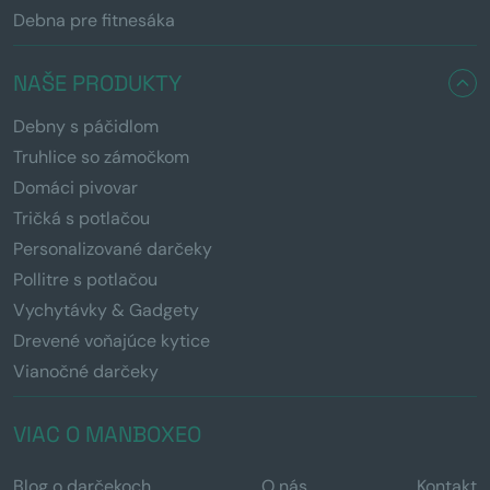
Debna pre fitnesáka
NAŠE PRODUKTY
Debny s páčidlom
Truhlice so zámočkom
Domáci pivovar
Tričká s potlačou
Personalizované darčeky
Pollitre s potlačou
Vychytávky & Gadgety
Drevené voňajúce kytice
Vianočné darčeky
VIAC O MANBOXEO
Blog o darčekoch
O nás
Kontakt