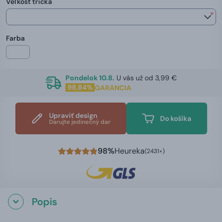
Veľkosť trička
*
Farba
Pondelok 10.8.
U vás už od 3,99 €
98,84%
GARANCIA
Upraviť design
Do košíka
Darujte jedinečný dar
98%
Heureka
(2431×)
Popis