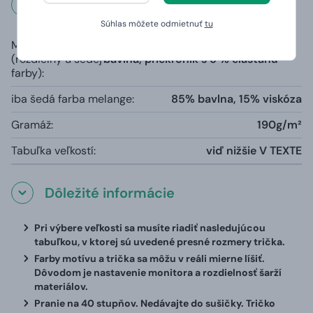
Rozmery a váha
Súhlas môžete odmietnuť
tu
Materiál
100% čiastočne česaná prstencová
(rozdielny u šedej
bavlna, priekrčník s 5 % elastanu
farby):
iba šedá farba melange:
85% bavlna, 15% viskóza
Gramáž:
190g/m²
Tabuľka veľkostí:
viď nižšie V TEXTE
Dôležité informácie
Pri výbere veľkosti sa musíte riadiť nasledujúcou
tabuľkou, v ktorej sú uvedené presné rozmery trička.
Farby motívu a trička sa môžu v reáli mierne líšiť.
Dôvodom je nastavenie monitora a rozdielnosť šarží
materiálov.
Pranie na 40 stupňov. Nedávajte do sušičky. Tričko