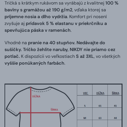
Tričká s krátkym rukávom sa vyrábajú z kvalitnej
100 %
bavlny s gramážou až 190 g/m2
, vďaka ktorej sa
príjemne nosia a dlho vydržia
. Komfort pri nosení
zvyšuje aj
prídavok 5 % elastanu v priekrčníku a
spevňujúca páska v ramenách
.
Vhodné na
pranie na 40 stupňov. Nedávajte do
sušičky. Tričko žehlite naruby, NIKDY nie priamo cez
potlač.
K dispozícii vo veľkostiach
S až 3XL
, vo všetkých
vyššie ponúkaných farbách
.