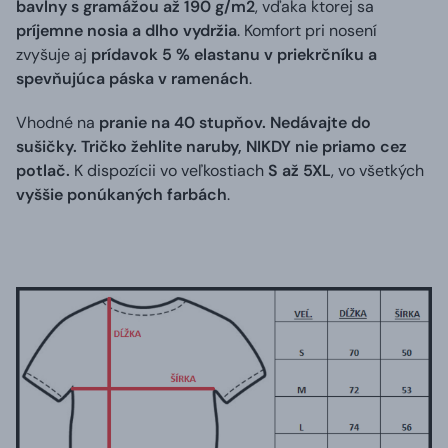
bavlny s gramážou až 190 g/m2
, vďaka ktorej sa
príjemne nosia a dlho vydržia
. Komfort pri nosení
zvyšuje aj
prídavok 5 % elastanu v priekrčníku a
spevňujúca páska v ramenách
.
Vhodné na
pranie na 40 stupňov. Nedávajte do
sušičky. Tričko žehlite naruby, NIKDY nie priamo cez
potlač.
K dispozícii vo veľkostiach
S až 5XL
, vo všetkých
vyššie ponúkaných farbách
.