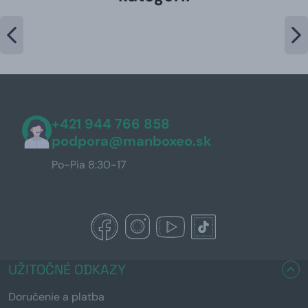
+421 944 766 858
podpora@manboxeo.sk
Po-Pia 8:30-17
UŽITOČNÉ ODKAZY
Doručenie a platba