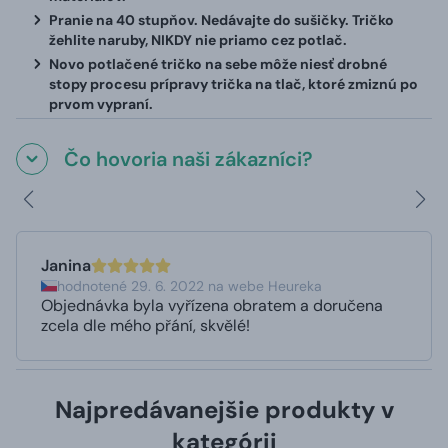
Pranie na 40 stupňov. Nedávajte do sušičky. Tričko
žehlite naruby, NIKDY nie priamo cez potlač.
Novo potlačené tričko na sebe môže niesť drobné
stopy procesu prípravy trička na tlač, ktoré zmiznú po
prvom vypraní.
Čo hovoria naši zákazníci?
Janina
hodnotené 29. 6. 2022 na webe Heureka
Objednávka byla vyřízena obratem a doručena
zcela dle mého přání, skvělé!
Najpredávanejšie produkty v
kategórii