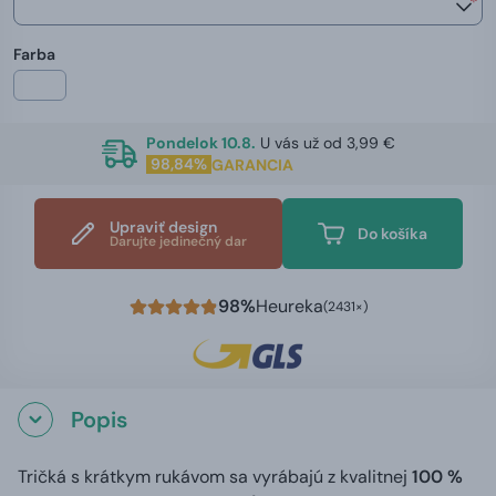
*
Farba
Pondelok 10.8.
U vás už od 3,99 €
98,84%
GARANCIA
Upraviť design
Do košíka
Darujte jedinečný dar
98%
Heureka
(2431×)
Popis
Tričká s krátkym rukávom sa vyrábajú z kvalitnej
100 %