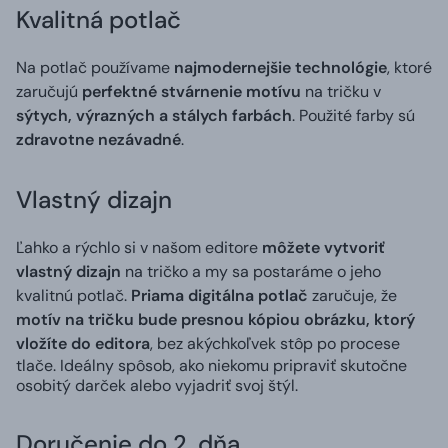
Kvalitná potlač
Na potlač používame
najmodernejšie technológie
, ktoré
zaručujú
perfektné stvárnenie motívu
na tričku v
sýtych, výrazných a stálych farbách
. Použité farby sú
zdravotne nezávadné
.
Vlastný dizajn
Ľahko a rýchlo si v našom editore
môžete vytvoriť
vlastný dizajn
na tričko a my sa postaráme o jeho
kvalitnú potlač.
Priama digitálna potlač
zaručuje, že
motív na tričku bude presnou kópiou obrázku, ktorý
vložíte do editora
, bez akýchkoľvek stôp po procese
tlače. Ideálny spôsob, ako niekomu pripraviť skutočne
osobitý darček alebo vyjadriť svoj štýl.
Doručenie do 2. dňa