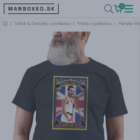
0
|
Tričká & Darčeky s potlačou
|
Tričká s potlačou
Pánske tri