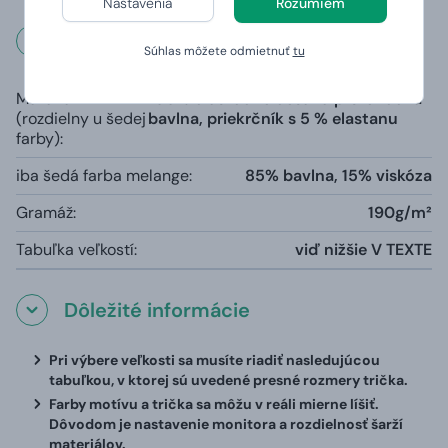
Nastavenia
Rozumiem
Rozmery a váha
Súhlas môžete odmietnuť
tu
Materiál
100% čiastočne česaná prstencová
(rozdielny u šedej
bavlna, priekrčník s 5 % elastanu
farby):
iba šedá farba melange:
85% bavlna, 15% viskóza
Gramáž:
190g/m²
Tabuľka veľkostí:
viď nižšie V TEXTE
Dôležité informácie
Pri výbere veľkosti sa musíte riadiť nasledujúcou
tabuľkou, v ktorej sú uvedené presné rozmery trička.
Farby motívu a trička sa môžu v reáli mierne líšiť.
Dôvodom je nastavenie monitora a rozdielnosť šarží
materiálov.