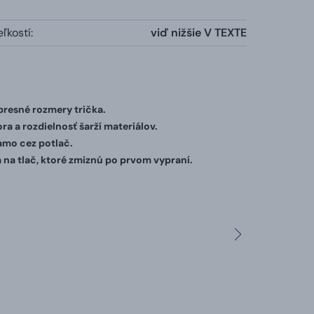
ľkostí:
viď nižšie V TEXTE
 presné rozmery trička.
ra a rozdielnosť šarží materiálov.
iamo cez potlač.
 na tlač, ktoré zmiznú po prvom vypraní.