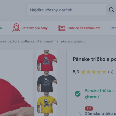
om
Darčeky pre ženy
Truhlice so zámočkom
Dar
ske tričko s potlačou "Astronaut na rakete s gitarou"
Pánske tričko s p
5,0
(1×)
Pánske tričko s
gitarou"
TIP
Dámske tričko s