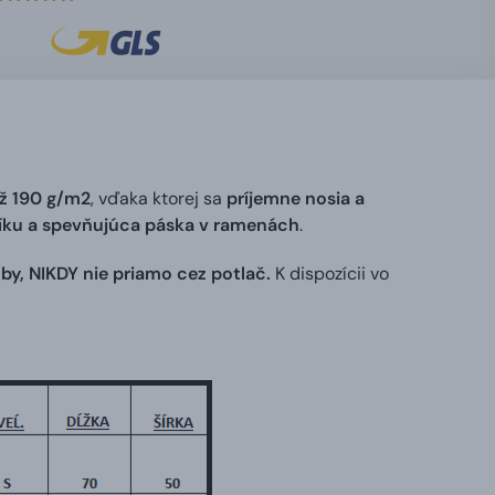
ž 190 g/m2
, vďaka ktorej sa
príjemne nosia a
níku a spevňujúca páska v ramenách
.
by, NIKDY nie priamo cez potlač.
K dispozícii vo