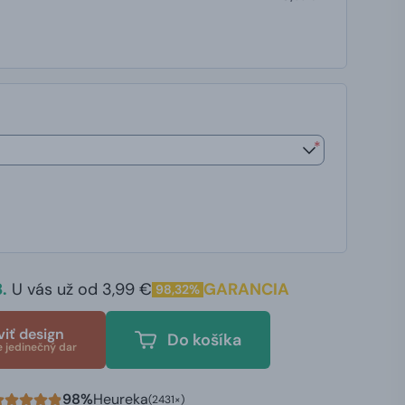
*
.
U vás už od 3,99 €
GARANCIA
98,32%
viť design
Do košíka
e jedinečný dar
98%
Heureka
(2431×)