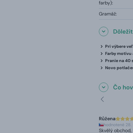
farby):
Gramáž:
Dôleži
Pri výbere ve
Farby motívu a
Pranie na 40 
Novo potlačen
Čo hovo
Růžena
hodnotené 28.
Skvělý obchod, 