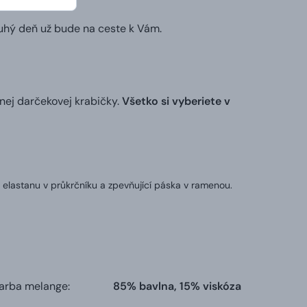
ruhý deň už bude na ceste k Vám.
nej darčekovej krabičky.
Všetko si vyberiete v
 elastanu v průkrčníku a zpevňující páska v ramenou.
farba melange:
85% bavlna, 15% viskóza