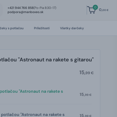
0
+421 944 766 858
(Po-Pia 8:30-17)
0,
00 €
podpora@manboxeo.sk
čeky s potlačou
Príležitosti
Všetky darčeky
otlačou "Astronaut na rakete s gitarou"
15,
99 €
 potlačou "Astronaut na rakete s
15,
99 €
 potlačou "Astronaut na rakete s
15,
99 €