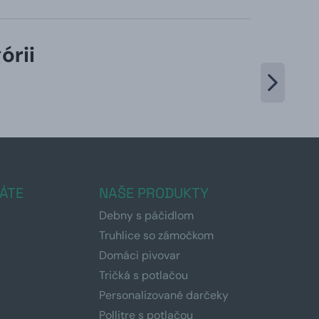
órii
ÁTE
NAŠE PRODUKTY
Debny s páčidlom
Truhlice so zámočkom
Domáci pivovar
Tričká s potlačou
Personalizované darčeky
Pollitre s potlačou