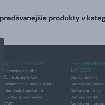
predávanejšie produkty v kateg
UŽITOČNÉ ODKAZY
PRE KOHO HĽAD
DARČEK?
Doručenie a platba
Časté otázky (FAQ)
Všetky darčeky
Reklamácia a vrátenie tovaru
Darčeky pre mužov
Informácie k darčekom
Darčeky pre ženy
Obchodné podmienky
Darčeky pre deti
GDPR
Darčeky pre otecka