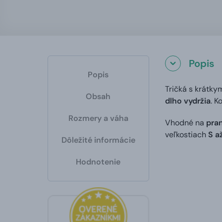
Popis
Popis
Tričká s krátky
Obsah
dlho vydržia
. K
Rozmery a váha
Vhodné na
pran
veľkostiach
S a
Dôležité informácie
Hodnotenie