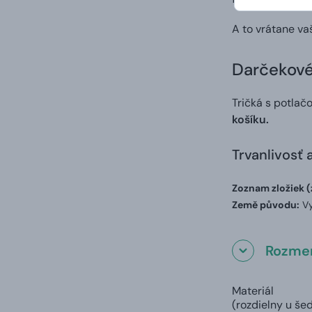
A to vrátane va
Darčekové 
Tričká s potlač
košíku.
Trvanlivosť 
Zoznam zložiek (
Země původu:
Vy
Rozmer
Materiál
(rozdielny u še