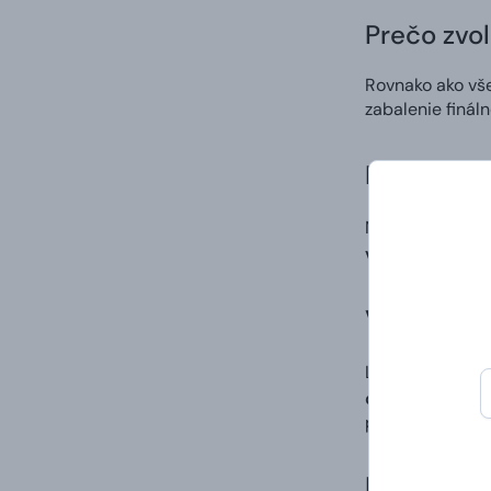
Prečo zvol
Rovnako ako vš
zabalenie finál
Kvalitná p
Na potlač použ
výrazných a st
Vlastný di
Ľahko a rýchlo 
digitálna potla
po procese tlač
Doručenie