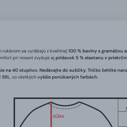
m rukávom sa vyrábajú z kvalitnej
100 % bavlny s gramážou a
omfort pri nosení zvyšuje aj
prídavok 5 % elastanu v priekrč
ie na 40 stupňov. Nedávajte do sušičky. Tričko žehlite naru
ž 5XL
, vo všetkých
vyššie ponúkaných farbách
.