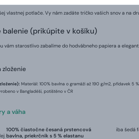
šej vlastnej potlače. Vy nám zadáte tričko vašich snov a na d
balenie (prikúpite v košíku)
ou vám starostlivo zabalíme do hodvábneho papiera a elegant
a zloženie
zloženie):
Materiál: 100% bavlna o gramáži až 190 g/m2, přídavek 5 %
robeno v Bangladéši, potištěno v ČR
y a váha
100% čiastočne česaná prstencová
iba šedá 
dej
bavlna, priekrčník s 5 % elastanu