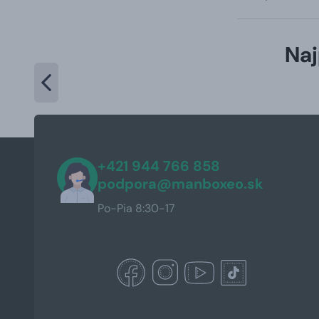
Naj
+421 944 766 858
podpora@manboxeo.sk
Po-Pia 8:30-17