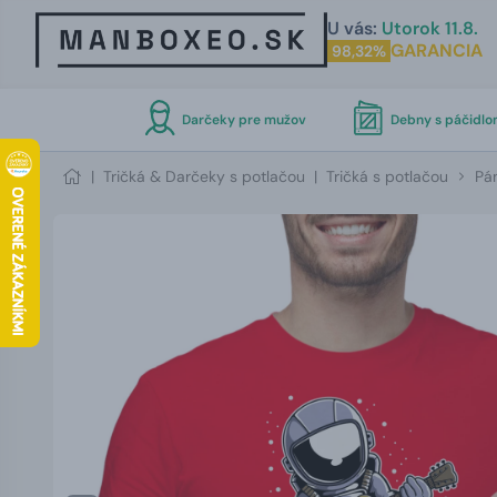
U vás:
Utorok 11.8.
GARANCIA
98,32%
Darčeky pre mužov
Debny s páčidl
|
Tričká & Darčeky s potlačou
|
Tričká s potlačou
Pán