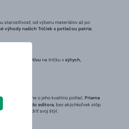
tarostlivosť, od výberu materiálov až po
é výhody našich Tričiek s potlačou patria
:
 stvárnenie motívu
na tričku v
sýtych,
 my sa postaráme o jeho kvalitnú potlač.
Priama
ktorý vložíte do editora
, bez akýchkoľvek stôp
ek alebo vyjadriť svoj štýl.