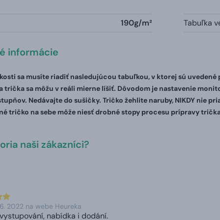
190g/m²
Tabuľka ve
té informácie
ľkosti sa musíte riadiť nasledujúcou tabuľkou, v ktorej sú uvedené
 trička sa môžu v reáli mierne líšiť. Dôvodom je nastavenie monito
stupňov. Nedávajte do sušičky. Tričko žehlite naruby, NIKDY nie pr
é tričko na sebe môže niesť drobné stopy procesu prípravy trička
ria naši zákazníci?
 6. 2022 na webe Heureka
vystupování, nabídka i dodání.