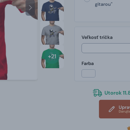
gitarou"
Veľkosť trička
+21
Farba
Utorok 11.8
Upra
Darujt