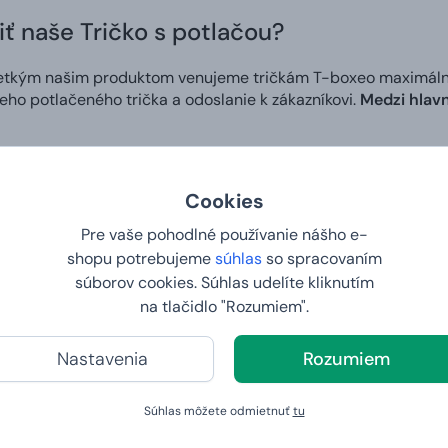
iť naše Tričko s potlačou?
etkým našim produktom venujeme tričkám T-boxeo maximálnu s
neho potlačeného trička a odoslanie k zákazníkovi.
Medzi hlavn
otlač
Cookies
ívame
najmodernejšie technológie
, ktoré zaručujú
perfektné
álych farbách
. Použité farby sú
zdravotne nezávadné
.
Pre vaše pohodlné používanie nášho e-
shopu potrebujeme
súhlas
so spracovaním
súborov cookies. Súhlas udelíte kliknutím
zajn
na tlačidlo "Rozumiem".
si v našom editore
môžete vytvoriť vlastný dizajn
na tričko a
Nastavenia
Rozumiem
č
zaručuje, že
motív na tričku bude presnou kópiou obrázku, 
e. Ideálny spôsob, ako niekomu pripraviť skutočne osobitý darč
Súhlas môžete odmietnuť
tu
 do 2. dňa