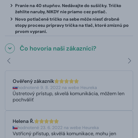
Pranie na 40 stupňov. Nedávajte do sušičky. Tričko
žehlite naruby, NIKDY nie priamo cez potlač.
Novo potlačené tričko na sebe môže niesť drobné
stopy procesu prípravy trička na tlač, ktoré zmiznú po
prvom vypraní.
Čo hovoria naši zákazníci?
Ověřený zákazník
hodnotené 9. 8. 2022 na webe Heureka
Ústretový prístup, skvelá komunikácia, môžem len
pochváliť
Helena Ř.
hodnotené 23. 6. 2022 na webe Heureka
Vstřícný přístup, skvělá komunikace, mohu jen