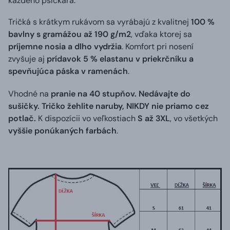
každého psíčkara.
Tričká s krátkym rukávom sa vyrábajú z kvalitnej
100 %
bavlny s gramážou až 190 g/m2
, vďaka ktorej sa
príjemne nosia a dlho vydržia
. Komfort pri nosení
zvyšuje aj
prídavok 5 % elastanu v priekrčníku a
spevňujúca páska v ramenách
.
Vhodné na
pranie na 40 stupňov. Nedávajte do
sušičky. Tričko žehlite naruby, NIKDY nie priamo cez
potlač.
K dispozícii vo veľkostiach
S až 3XL
, vo všetkých
vyššie ponúkaných farbách
.