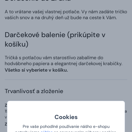
A to vrátane vašej vlastnej potlače. Vy nám zadáte tričko
vašich snov a na druhý deň už bude na ceste k Vám.
Darčekové balenie (prikúpite v
košíku)
Tričká s potlačou vám starostlivo zabalíme do
hodvábneho papiera a elegantnej darčekovej krabičky.
Všetko si vyberiete v košíku.
Trvanlivosť a zloženie
Zoznam zložiek (zloženie):
Materiál: 100% bavlna o gramáži až
190 g/m2, přídavek 5 % elastanu v průkrčníku a zpevňující páska
Cookies
v ramenou.
Země původu:
Vyrobeno v Bangladéši, potištěno v ČR
Pre vaše pohodlné používanie nášho e-shopu