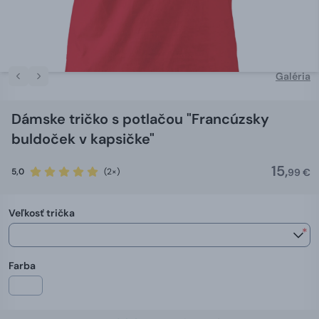
Galéria
Dámske tričko s potlačou "Francúzsky
buldoček v kapsičke"
15,
5,0
(2×)
99 €
Veľkosť trička
*
Farba