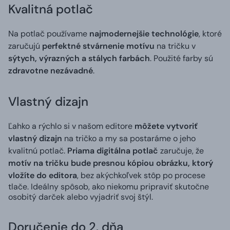
Kvalitná potlač
Na potlač používame
najmodernejšie technológie
, ktoré
zaručujú
perfektné stvárnenie motívu
na tričku v
sýtych, výrazných a stálych farbách
. Použité farby sú
zdravotne nezávadné
.
Vlastný dizajn
Ľahko a rýchlo si v našom editore
môžete vytvoriť
vlastný dizajn
na tričko a my sa postaráme o jeho
kvalitnú potlač.
Priama digitálna potlač
zaručuje, že
motív na tričku bude presnou kópiou obrázku, ktorý
vložíte do editora
, bez akýchkoľvek stôp po procese
tlače. Ideálny spôsob, ako niekomu pripraviť skutočne
osobitý darček alebo vyjadriť svoj štýl.
Doručenie do 2. dňa