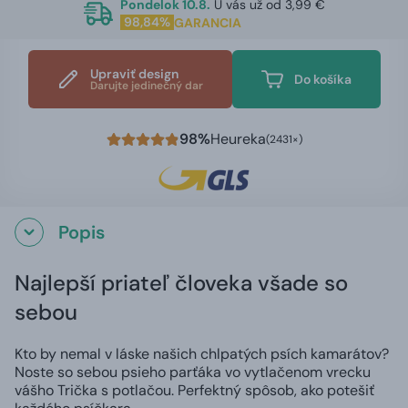
Pondelok 10.8.
U vás už od 3,99 €
98,84%
GARANCIA
Upraviť design
Do košíka
Darujte jedinečný dar
98%
Heureka
(2431×)
Popis
Najlepší priateľ človeka všade so
sebou
Kto by nemal v láske našich chlpatých psích kamarátov?
Noste so sebou psieho parťáka vo vytlačenom vrecku
vášho Trička s potlačou. Perfektný spôsob, ako potešiť