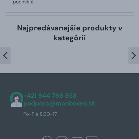
pochválit
Najpredávanejšie produkty v
kategórii
+421 944 766 858
podpora@manboxeo.sk
Po-Pia 8:30-17