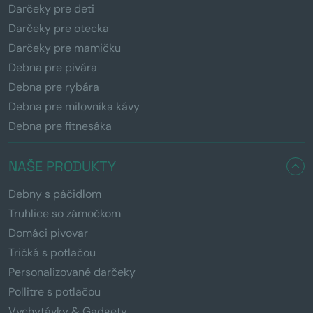
Darčeky pre deti
Darčeky pre otecka
Darčeky pre mamičku
Debna pre pivára
Debna pre rybára
Debna pre milovníka kávy
Debna pre fitnesáka
NAŠE PRODUKTY
Debny s páčidlom
Truhlice so zámočkom
Domáci pivovar
Tričká s potlačou
Personalizované darčeky
Pollitre s potlačou
Vychytávky & Gadgety