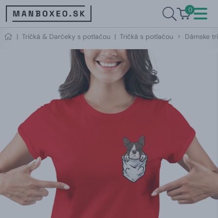
0
|
Tričká & Darčeky s potlačou
|
Tričká s potlačou
Dámske tri