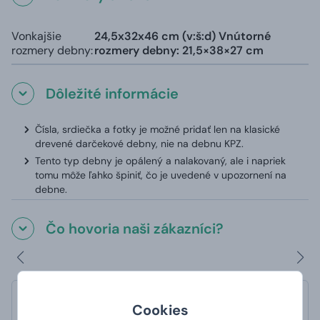
Vonkajšie
24,5x32x46 cm (v:š:d) Vnútorné
rozmery debny:
rozmery debny: 21,5×38×27 cm
Dôležité informácie
Čísla, srdiečka a fotky je možné pridať len na klasické
drevené darčekové debny, nie na debnu KPZ.
Tento typ debny je opálený a nalakovaný, ale i napriek
tomu môže ľahko špiniť, čo je uvedené v upozornení na
debne.
Čo hovoria naši zákazníci?
Jiří
Cookies
hodnotené 19. 6. 2025 na webe Heureka