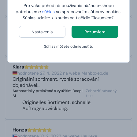
Maximální spokojenost
Pre vaše pohodlné používanie nášho e-shopu
potrebujeme
súhlas
so spracovaním súborov cookies.
Súhlas udelíte kliknutím na tlačidlo "Rozumiem".
Šárka
Nastavenia
Rozumiem
hodnotené 19. 1. 2023 na webe Heureka
Rychlé dodání zboží
Kvalita zboží
Súhlas môžete odmietnuť
tu
Klara
hodnotené 27. 4. 2022 na webe Manboxeo.de
Originální sortiment, rychlé zpracování
objednávek.
Automaticky preložené s využitím Deepl
Zobraziť pôvodný
Ai
text
Originelles Sortiment, schnelle
Auftragsabwicklung.
Honza
hodnotené 10. 2. 2022 na webe Heureka