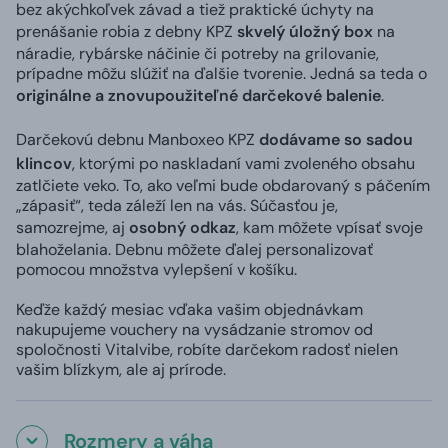
bez akýchkoľvek závad a tiež praktické úchyty na
prenášanie robia z debny KPZ
skvelý úložný box
na
náradie, rybárske náčinie či potreby na grilovanie,
prípadne môžu slúžiť na ďalšie tvorenie. Jedná sa teda o
originálne a znovupoužiteľné darčekové balenie
.
Darčekovú debnu Manboxeo KPZ
dodávame so sadou
klincov
, ktorými po naskladaní vami zvoleného obsahu
zatlčiete veko. To, ako veľmi bude obdarovaný s páčením
„zápasiť“, teda záleží len na vás. Súčasťou je,
samozrejme, aj
osobný odkaz
, kam môžete vpísať svoje
blahoželania. Debnu môžete ďalej personalizovať
pomocou množstva vylepšení v košíku.
Keďže každý mesiac vďaka vašim objednávkam
nakupujeme vouchery na vysádzanie stromov od
spoločnosti Vitalvibe, robíte darčekom radosť nielen
vašim blízkym, ale aj prírode.
Rozmery a váha