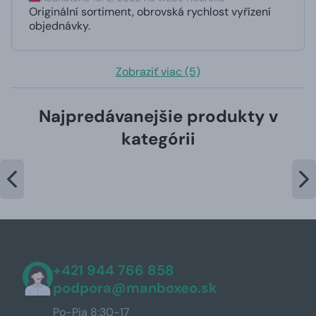
Originální sortiment, obrovská rychlost vyřízení
objednávky.
Zobraziť viac (5)
Najpredávanejšie produkty v
kategórii
+421 944 766 858
podpora@manboxeo.sk
Po-Pia 8:30-17