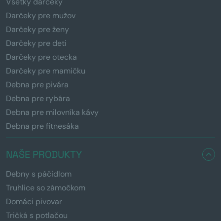
Všetky darčeky
Darčeky pre mužov
Darčeky pre ženy
Darčeky pre deti
Darčeky pre otecka
Darčeky pre mamičku
Debna pre pivára
Debna pre rybára
Debna pre milovníka kávy
Debna pre fitnesáka
NAŠE PRODUKTY
Debny s páčidlom
Truhlice so zámočkom
Domáci pivovar
Tričká s potlačou