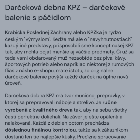
Darčeková debna KPZ – darčekové
balenie s páčidlom
K
rabička
P
oslednej
Z
áchrany alebo
KPZka
je rýdzo
českým "výmyslom". Keďže má ale o "nevyhnutnostiach"
každý iné predstavy, prispôsobili sme koncept našej KPZ
tak, aby mohla pojať menšie aj väčšie predmety. Či už sa
teda vami obdarovaný muž nezaobíde bez piva, kávy,
športových potrieb alebo napríklad niektorej z rumových
fliaš z nášho e-shopu, máte istotu, že originálne
darčekové balenie povýši každý darček na úplne novú
úroveň.
Darčeková debna KPZ má tvar muničnej prepravky, v
ktorej sa prepravovali náboje a strelivo. Je
ručne
vyrobená z kvalitného dreva
tak, aby na seba všetky
časti perfektne doliehali. Na záver je ešte opálená a
nalakovaná. Každá z debien potom prechádza
dôslednou finálnou kontrolou
, takže sa k zákazníkom
dostanú len tie najlepšie kúsky. Precízne spracovanie