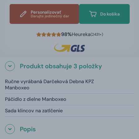
Personalizovať
Do košíka
Darujte jedinečný dar
98%
Heureka
(2431×)
Produkt obsahuje 3 položky
Ručne vyrábaná Darčeková Debna KPZ
Manboxeo
Páčidlo z dielne Manboxeo
Sada klincov na zatlčenie
Popis