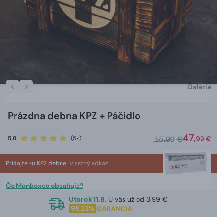
Galéria
Prázdna debna KPZ + Páčidlo
47,
5,0
(5×)
55,99 €
99 €
Pridajte ku KPZ debne
vlastný odkaz
Čo Manboxeo obsahuje?
Utorok 11.8.
U vás už od 3,99 €
98,23%
GARANCIA