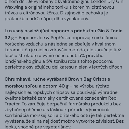
dlhom dni. Je vyrobený z kvalitného ginu London Dry Gin
Waxwing a originálneho toniku s korením, citrónovou
trávou a citrónovou kôrou. Dizajnová plechovka je
praktická a udrží nápoj dlho vychladený.
Luxusný osviežujúci popcorn s príchuťou Gin & Tonic
32 g -
Popcorn Joe & Seph's sa pripravuje cirkuláciou
horúceho vzduchu a následne sa obaľuje v kvalitnom
karameli, čo je nielen zdravšia metóda, ale zaručuje tiež
lepšiu štruktúru a výnimočnú chuť. 5% pravého
londýnskeho ginu a 5% toniku robí z tohto popcornu
perfektne osviežujúcu delikatesu nielen v letných dňoch
Chrumkavé, ručne vyrábané Brown Bag Crisps s
morskou soľou a octom 40 g
- na výrobu týchto
najlepších európskych chipsov sa používajú výhradne
kvalitné britské zemiaky certifikované označením Red
Tractor. To zaručuje bezpečnú farmársku produkciu bez
zbytočnej chémie a s láskou k prírode. Výnimočná
kombinácia morskej soli a britského octu je tak perfektne
vyvážená, že si na nej dosť možno vytvoríte závislosť. Bez
lepku, vhodné pre vegetariánov.