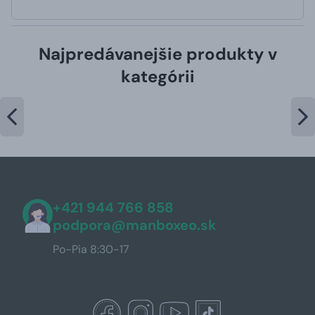
Najpredávanejšie produkty v
kategórii
+421 944 766 858
podpora@manboxeo.sk
Po-Pia 8:30-17