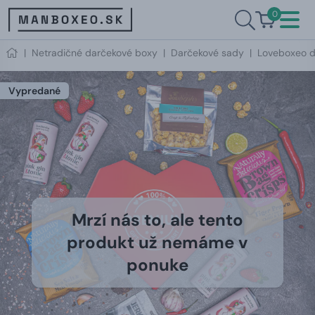
0
|
Netradičné darčekové boxy
|
Darčekové sady
|
Loveboxeo d
Vypredané
Mrzí nás to, ale tento
produkt už nemáme v
ponuke