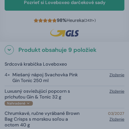
Pozrieť si Loveboxeo darčekové sady
98%
Heureka
(2431×)
Produkt obsahuje 9 položiek
Srdcová krabička Loveboxeo
4×
Miešaný nápoj Svachovka Pink
Zloženie
Gin Tonic 250 ml
Luxusný osviežujúci popcorn s
Zloženie
príchuťou Gin & Tonic 32 g
Nahradené
Chrumkavé, ručne vyrábané Brown
03/2027
Bag Crisps s morskou soľou a
Zloženie
octom 40 g