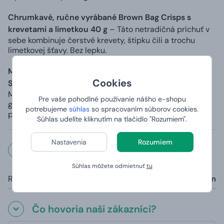
Chrumkavé, ručne vyrábané Brown Bag Crisps s
krevetami a limetkou 40 g
–
Táto netradičná príchuť v
sebe kombinuje čerstvé krevety, štipku čili a trochu
limetkovej šťavy. Bez lepku.
Mírně pálivé sušené hovězí maso Jerkyboxeo - Hot &
Cookies
Sweet 25 g
- Jerky je nasolené výhradne soľou z
Mŕtveho mora a neobsahuje lepok ani žiadne pridané
Pre vaše pohodlné používanie nášho e-shopu
glutamáty.
Toto sušené hovädzie mäso má pikantnú
potrebujeme
súhlas
so spracovaním súborov cookies.
príchuť vyváženú sladkým karamelovým nádychom.
Súhlas udelíte kliknutím na tlačidlo "Rozumiem".
Nastavenia
Rozumiem
Rozmery a váha
Súhlas môžete odmietnuť
tu
Rozmery krabice:
26×23×16 cm
Čo hovoria naši zákazníci?