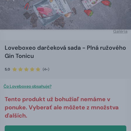
Galéria
Loveboxeo darčeková sada - Plná ružového
Gin Tonicu
5,0
(4×)
Čo Loveboxeo obsahuje?
Tento produkt už bohužiaľ nemáme v
ponuke. Vyberať ale môžete z množstva
ďalších.