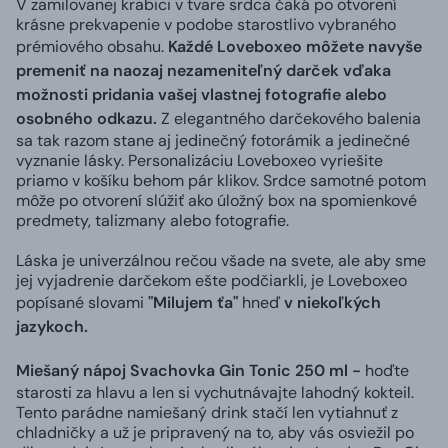
V zamilovanej krabici v tvare srdca čaká po otvorení
krásne prekvapenie v podobe starostlivo vybraného
prémiového obsahu.
Každé Loveboxeo môžete navyše
premeniť na naozaj nezameniteľný darček vďaka
možnosti pridania vašej vlastnej fotografie alebo
osobného odkazu.
Z elegantného darčekového balenia
sa tak razom stane aj jedinečný fotorámik a jedinečné
vyznanie lásky. Personalizáciu Loveboxeo vyriešite
priamo v košíku behom pár klikov. Srdce samotné potom
môže po otvorení slúžiť ako úložný box na spomienkové
predmety, talizmany alebo fotografie.
Láska je univerzálnou rečou všade na svete, ale aby sme
jej vyjadrenie darčekom ešte podčiarkli, je Loveboxeo
popísané slovami
"Milujem ťa"
hneď
v niekoľkých
jazykoch.
Miešaný nápoj Svachovka Gin Tonic 250 ml -
hoďte
starosti za hlavu a len si vychutnávajte lahodný kokteil.
Tento parádne namiešaný drink stačí len vytiahnuť z
chladničky a už je pripravený na to, aby vás osviežil po