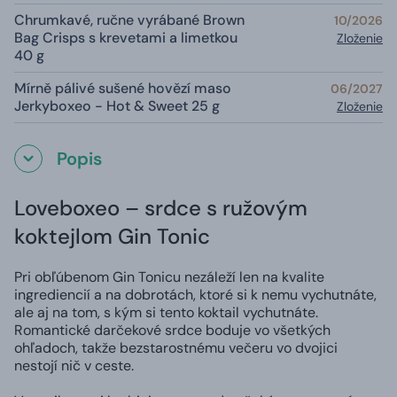
Chrumkavé, ručne vyrábané Brown
10/2026
Bag Crisps s krevetami a limetkou
Zloženie
40 g
Mírně pálivé sušené hovězí maso
06/2027
Jerkyboxeo - Hot & Sweet 25 g
Zloženie
Popis
Loveboxeo – srdce s ružovým
koktejlom Gin Tonic
Pri obľúbenom Gin Tonicu nezáleží len na kvalite
ingrediencií a na dobrotách, ktoré si k nemu vychutnáte,
ale aj na tom, s kým si tento koktail vychutnáte.
Romantické darčekové srdce boduje vo všetkých
ohľadoch, takže bezstarostnému večeru vo dvojici
nestojí nič v ceste.