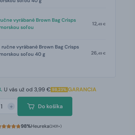
orskou soľou 40 g
ručne vyrábané Brown Bag Crisps
12,
49 €
 morskou soľou
 ručne vyrábané Brown Bag Crisps
26,
morskou soľou 40 g
49 €
.
U vás už od 3,99 €
GARANCIA
98,23%
+
Do košíka
98%
Heureka
(2431×)