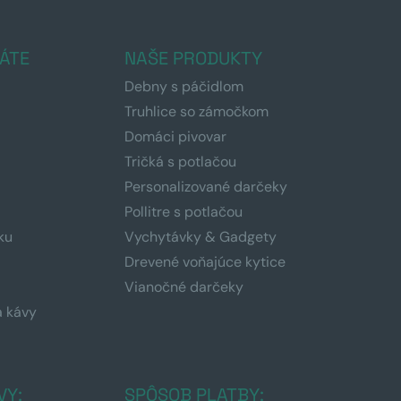
ÁTE
NAŠE PRODUKTY
Debny s páčidlom
Truhlice so zámočkom
Domáci pivovar
Tričká s potlačou
Personalizované darčeky
Pollitre s potlačou
ku
Vychytávky & Gadgety
Drevené voňajúce kytice
Vianočné darčeky
a kávy
a
VY:
SPÔSOB PLATBY: