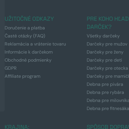
UŽITOČNÉ ODKAZY
PRE KOHO HĽAD
DARČEK?
Doručenie a platba
Časté otázky (FAQ)
Všetky darčeky
Reklamácia a vrátenie tovaru
Darčeky pre mužov
Informácie k darčekom
Darčeky pre ženy
Obchodné podmienky
Darčeky pre deti
GDPR
Darčeky pre otecka
Affiliate program
Darčeky pre mamič
Debna pre pivára
Debna pre rybára
Debna pre milovník
Debna pre fitnesák
KRAJINA:
SPÔSOB DOPRA