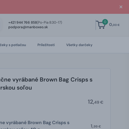
0
+421 944 766 858
(Po-Pia 8:30-17)
0,
00 €
podpora@manboxeo.sk
čeky s potlačou
Príležitosti
Všetky darčeky
čne vyrábané Brown Bag Crisps s
rskou soľou
12,
49 €
e vyrábané Brown Bag Crisps s
1,
99 €