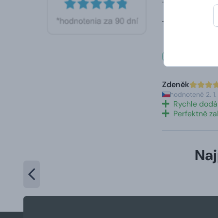
Tractor. To zar
Tieto chipsy tv
Čo hovo
Zdeněk
hodnotené 2. 1
Rychle dodá
Perfektně z
Naj