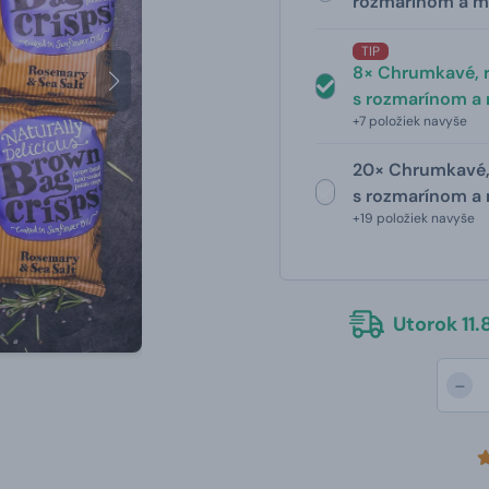
rozmarínom a m
TIP
8× Chrumkavé, 
s rozmarínom a
+7 položiek navyše
20× Chrumkavé,
s rozmarínom a 
+19 položiek navyše
Utorok 11.8
-