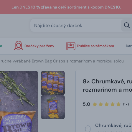
Len DNES
10 % zľava
na celý sortiment s kódom
DNES10
.
om
Darčeky pre ženy
Truhlice so zámočkom
Dar
ručne vyrábané Brown Bag Crisps s rozmarínom a morskou soľou
8× Chrumkavé, ru
rozmarínom a mo
5,0
(1×)
Chrumkavé, ručn