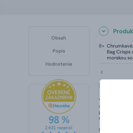
Produk
Obsah
8×
Chrumkavé,
Popis
Bag Crisps 
morskou so
Hodnotenie
Popis
Výroba chipsov 
chipsami stojí 
prostredie - ne
niekoľkými ocen
Na výrobu týcht