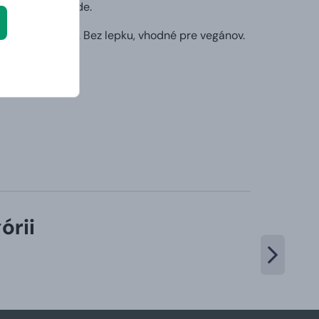
 láskou k prírode.
itná morská soľ. Bez lepku, vhodné pre vegánov.
órii