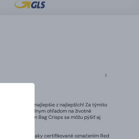
prinášame tie najlepšie z najlepších! Za týmito
ručne a s maximálnym ohľadom na životné
ho pôvodu. Brown Bag Crisps sa môžu pýšiť aj
tné britské zemiaky certifikované označením Red