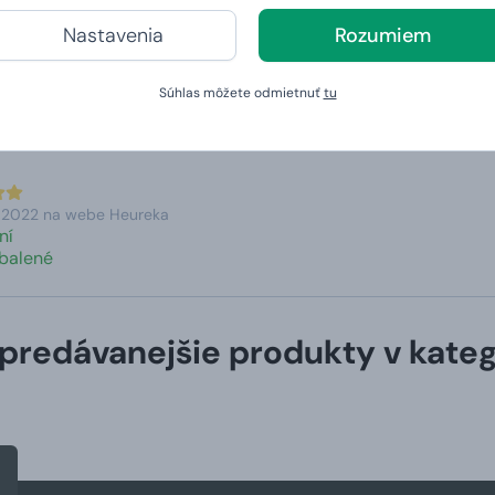
učuje bezpečnú farmárskou produkciu bez zbytočnej chémie a s
Nastavenia
Rozumiem
orí obľúbený a výrazný rozmarín, ktorý jemne podčiarkuje kval
Súhlas môžete odmietnuť
tu
ria naši zákazníci?
. 2022 na webe Heureka
ní
abalené
predávanejšie produkty v kateg