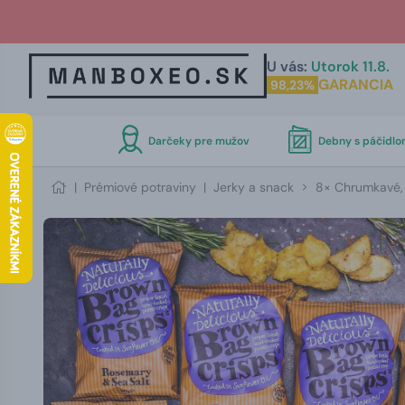
U vás:
Utorok 11.8.
GARANCIA
98,23%
Darčeky pre mužov
Debny s páčidl
|
Prémiové potraviny
|
Jerky a snack
8× Chrumkavé, 