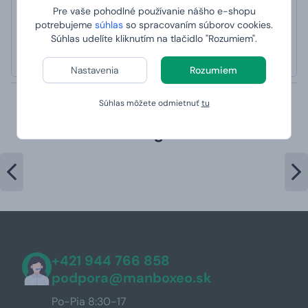
Jarmila
Pre vaše pohodlné používanie nášho e-shopu
potrebujeme
súhlas
so spracovaním súborov cookies.
hodnotené 9. 2. 2025 na webe Heureka
Rychlost,kvalitní produkty,
Súhlas udelíte kliknutím na tlačidlo "Rozumiem".
Určitě doporučuji, veliká spokojenost
Nastavenia
Rozumiem
Súhlas môžete odmietnuť
tu
Najpredávanejšie produkty v
kategórii
+421 944 766 858
podpora@manboxeo.sk
Po-Pia 8:30-17