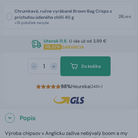
Chrumkavé, ručne vyrábané Brown Bag Crisps s
26,
príchuťou údeného chilli 40 g
49 €
+19 položiek navyše
Utorok 11.8.
U vás už od 3,99 €
98,32%
GARANCIA
-
+
Do košíka
98%
Heureka
(2431×)
Popis
Výroba chipsov v Anglicku zažíva nebývalý boom a my