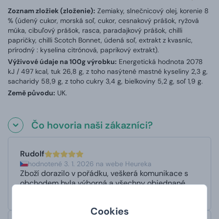
Zoznam zložiek (zloženie):
Zemiaky, slnečnicový olej, korenie 8
% (údený cukor, morská soľ, cukor, cesnakový prášok, ryžová
múka, cibuľový prášok, rasca, paradajkový prášok, chilli
papričky, chilli Scotch Bonnet, údená soľ, extrakt z kvasníc,
prírodný : kyselina citrónová, paprikový extrakt).
Výživové údaje na 100g výrobku:
Energetická hodnota 2078
kJ / 497 kcal, tuk 26,8 g, z toho nasýtené mastné kyseliny 2,3 g,
sacharidy 58,9 g, z toho cukry 3,4 g, bielkoviny 5,2 g, soľ 1,9 g.
Země původu:
UK.
Čo hovoria naši zákazníci?
Rudolf
hodnotené 3. 1. 2026 na webe Heureka
Zboží dorazilo v pořádku, veškerá komunikace s
obchodem byla výborná a všechny objednané
produkty delikátní.
Cookies