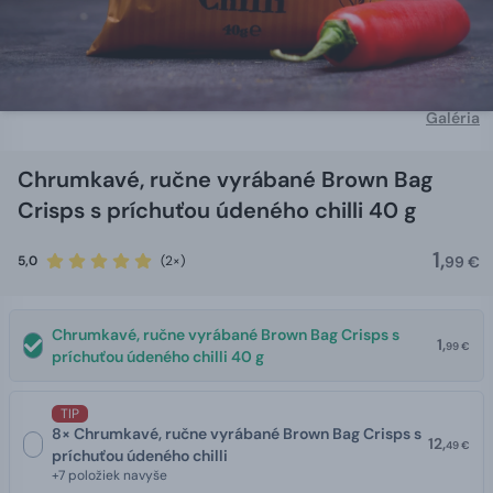
Galéria
Chrumkavé, ručne vyrábané Brown Bag
Crisps s príchuťou údeného chilli 40 g
1,
5,0
(2×)
99 €
Chrumkavé, ručne vyrábané Brown Bag Crisps s
1,
99 €
príchuťou údeného chilli 40 g
TIP
8× Chrumkavé, ručne vyrábané Brown Bag Crisps s
12,
49 €
príchuťou údeného chilli
+7 položiek navyše