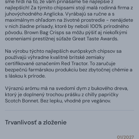
sme hrdí na to, že vám prinášame tie najlepšie z
najlepších! Za týmito chipsami stojí malá rodinná firma z
juhovýchodného Anglicka. Vyrábajú sa ručne a s
maximálnym ohľadom na životné prostredie - nenájdete
v nich žiadne prísady, ktoré by neboli 100% prírodného
pôvodu. Brown Bag Crisps sa môžu pýšiť aj niekoľkými
oceneniami prestížnej súťaže Great Taste Awards.
Na výrobu týchto najlepších európskych chipsov sa
používajú výhradne kvalitné britské zemiaky
certifikované označením Red Tractor. To zaručuje
bezpečnú farmárskou produkciu bez zbytočnej chémie a
s láskou k prírode.
Výraznú arómu má na svedomí dym z bukového dreva,
ktorý je doplnený trochou prášku z chilly papričky
Scotch Bonnet. Bez lepku, vhodné pre vegánov.
Trvanlivosť a zloženie
01/2027