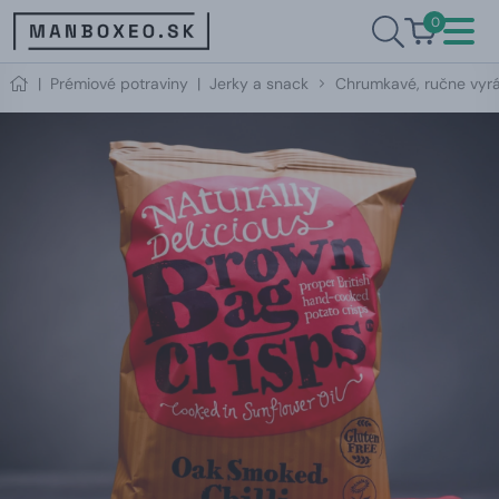
0
|
Prémiové potraviny
|
Jerky a snack
Chrumkavé, ručne vyrá